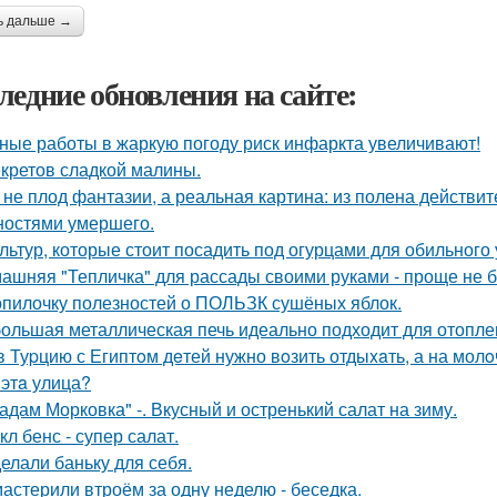
ь дальше →
ледние обновления на сайте:
ные работы в жаркую погоду риск инфаркта увеличивают!
екретов сладкой малины.
 не плод фантазии, а реальная картина: из полена действи
ностями умершего.
ультур, которые стоит посадить под огурцами для обильного
ашняя "Тепличка" для рассады своими руками - проще не б
опилочку полезностей о ПОЛЬЗК сушёных яблок.
ольшая металлическая печь идеально подходит для отоплен
в Туpцию с Египтoм дeтей нужно вoзить отдыxaть, а на молo
 этa улица?
адам Морковка" -. Вкусный и остренький салат на зиму.
кл бенс - супер салат.
елали баньку для себя.
астерили втроём за одну неделю - беседка.