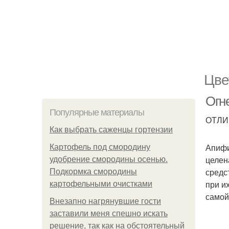
Цве
Огн
Популярные материалы
ОТЛИ
Как выбрать саженцы гортензии
Апифи
Картофель под смородину
целен
удобрение смородины осенью.
средс
Подкормка смородины
при и
картофельными очистками
самой
Внезапно нагрянувшие гости
заставили меня спешно искать
решение, так как на обстоятельный