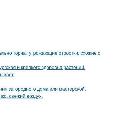
тельно торчат угрожающие отростки, схожие с
 урожая и крепкого здоровья растений.
ывает!
ия загородного дома или мастерской.
чко, свeжий воздух.