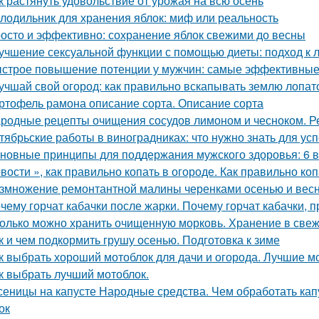
к растянуть удовольствие от урожая на всю осень
лодильник для хранения яблок: миф или реальность
осто и эффективно: сохранение яблок свежими до весны
учшение сексуальной функции с помощью диеты: подход к 
строе повышение потенции у мужчин: самые эффективные
учшай свой огород: как правильно вскапывать землю лопат
ртофель рамона описание сорта. Описание сорта
родные рецепты очищения сосудов лимоном и чесноком. Р
тябрьские работы в виноградниках: что нужно знать для у
новные принципы для поддержания мужского здоровья: 6 
вости », как правильно копать в огороде. Как правильно коп
змножение ремонтантной малины черенками осенью и вес
чему горчат кабачки после жарки. Почему горчат кабачки, 
олько можно хранить очищенную морковь. Хранение в све
к и чем подкормить грушу осенью. Подготовка к зиме
к выбрать хороший мотоблок для дачи и огорода. Лучшие м
к выбрать лучший мотоблок.
сеницы на капусте Народные средства. Чем обработать капу
ок