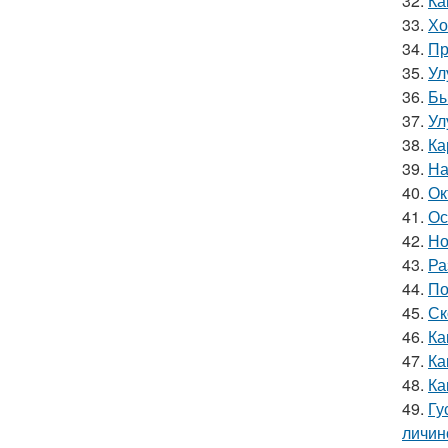
32.
Ка
33.
Хо
34.
Пр
35.
Ул
36.
Бы
37.
Ул
38.
Ка
39.
На
40.
Ок
41.
Ос
42.
Но
43.
Ра
44.
По
45.
Ск
46.
Ка
47.
Ка
48.
Ка
49.
Гу
личин