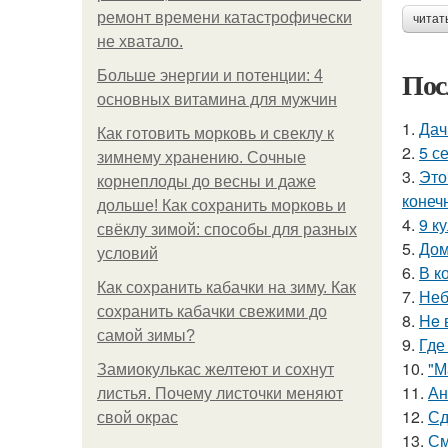
ремонт времени катастрофически
читат
не хватало.
Пос
Больше энергии и потенции: 4
основных витамина для мужчин
1.
Дач
Как готовить морковь и свеклу к
2.
5 с
зимнему хранению. Сочные
3.
Это
корнеплоды до весны и даже
конеч
дольше! Как сохранить морковь и
4.
9 к
свёклу зимой: способы для разных
5.
Дом
условий
6.
В к
Как сохранить кабачки на зиму. Как
7.
Неб
сохранить кабачки свежими до
8.
He 
самой зимы?
9.
Где
10.
"М
Замиокулькас желтеют и сохнут
11.
Ан
листья. Почему листочки меняют
12.
Сд
свой окрас
13.
См