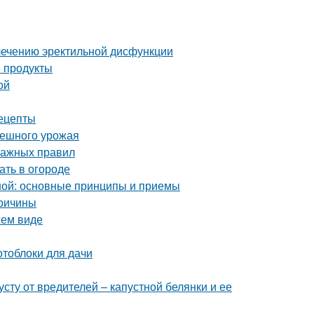
лечению эректильной дисфункции
 продукты
ой
ецепты
спешного урожая
важных правил
ать в огороде
ной: основные принципы и приемы
причины
жем виде
отоблоки для дачи
сту от вредителей – капустной белянки и ее