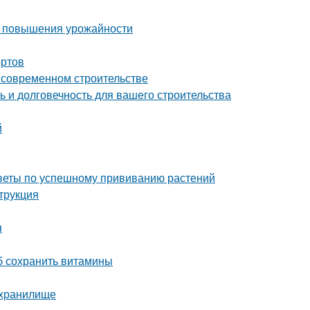
ля повышения урожайности
ортов
о современном строительстве
 и долговечность для вашего строительства
й
советы по успешному прививанию растений
трукция
я
об сохранить витамины
ехранилище