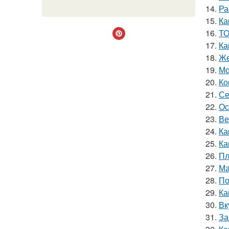
14.
Ра
15.
Ка
16.
ТО
17.
Ка
18.
Же
19.
Мо
20.
Ко
21.
Се
22.
Ос
23.
Ве
24.
Ка
25.
Ка
26.
Пл
27.
Ма
28.
По
29.
Ка
30.
Вк
31.
За