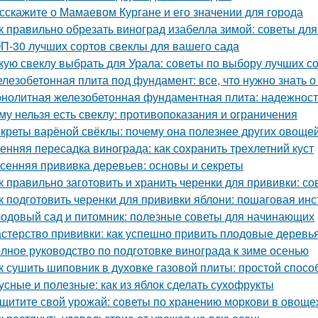
сскажите о Мамаевом Кургане и его значении для города
к правильно обрезать виноград изабелла зимой: советы д
П-30 лучших сортов свеклы для вашего сада
кую свеклу выбрать для Урала: советы по выбору лучших с
лезобетонная плита под фундамент: все, что нужно знать 
нолитная железобетонная фундаментная плита: надежность
му нельзя есть свеклу: противопоказания и ограничения
креты варёной свёклы: почему она полезнее других овоще
енняя пересадка винограда: как сохранить трехлетний куст
сенняя прививка деревьев: основы и секреты
к правильно заготовить и хранить черенки для прививки: 
к подготовить черенки для прививки яблони: пошаговая инс
одовый сад и питомник: полезные советы для начинающих
стерство прививки: как успешно привить плодовые деревь
лное руководство по подготовке винограда к зиме осенью
к сушить шиповник в духовке газовой плиты: простой спос
усные и полезные: как из яблок сделать сухофрукты
щитите свой урожай: советы по хранению моркови в овощ