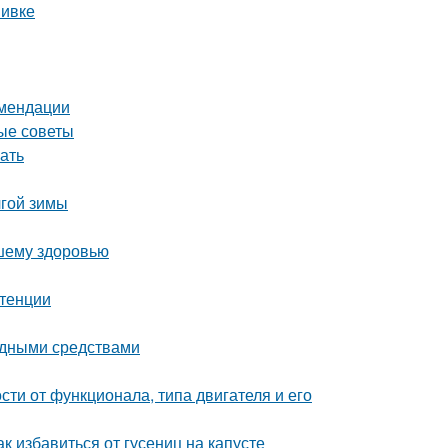
вивке
омендации
ные советы
ать
лгой зимы
ашему здоровью
отенции
родными средствами
сти от функционала, типа двигателя и его
к избавиться от гусениц на капусте