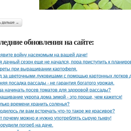
ь дальше →
ледние обновления на сайте:
явите войну насекомым на вашей даче!
я дачный сезон еще не начался, пора приступить к планиро
реты при выращивании картофеля.
д за цветочными луковицами с помощью картонных лотков д
няя посадка рассады - не гарантия богатого урожая.
да начинать посев томатов для здоровой рассады?
ащивание укропа дома зимой - это проще, чем кажется!
лько времени хранить соленья?
одилось ли вам встречать что-то такое же красивое?
т почему можно и нужно употреблять сырую тыкву!
орудили погреб на даче.