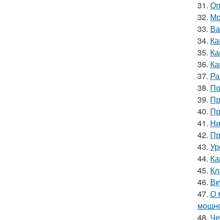
31.
Оп
32.
Мо
33.
Ва
34.
Ка
35.
Ка
36.
Ка
37.
Ра
38.
По
39.
Пр
40.
Пр
41.
Ни
42.
Пр
43.
Ур
44.
Ка
45.
Кл
46.
Вк
47.
О 
мощн
48.
Че