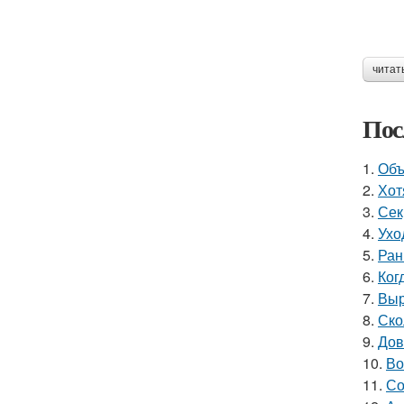
читат
Пос
1.
Объ
2.
Хот
3.
Сек
4.
Ухо
5.
Ран
6.
Ког
7.
Выр
8.
Ско
9.
Дов
10.
Во
11.
Со