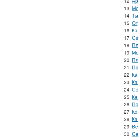
12.
Ар
13.
Мо
14.
Ты
15.
Ог
16.
Ка
17.
Се
18.
Пл
19.
Мо
20.
Пл
21.
Пр
22.
Ка
23.
Ка
24.
Се
25.
Ка
26.
По
27.
Ко
28.
Ка
29.
Ве
30.
Се