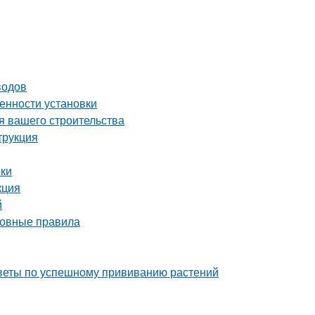
водов
енности установки
я вашего строительства
трукция
нки
кция
й
сновные правила
советы по успешному прививанию растений