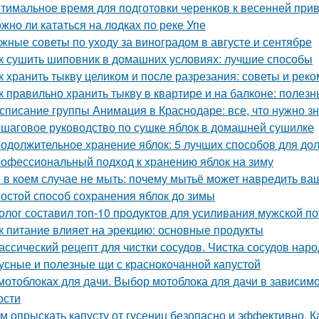
тимальное время для подготовки черенков к весенней при
жно ли кататься на лодках по реке Упе
жные советы по уходу за виноградом в августе и сентябре
к сушить шиповник в домашних условиях: лучшие способы
к хранить тыкву целиком и после разрезания: советы и рек
к правильно хранить тыкву в квартире и на балконе: полез
списание группы Анимация в Краснодаре: все, что нужно зн
шаговое руководство по сушке яблок в домашней сушилке
одолжительное хранение яблок: 5 лучших способов для до
офессиональный подход к хранению яблок на зиму
 в коем случае не мыть: почему мытьё может навредить в
остой способ сохранения яблок до зимы
олог составил топ-10 продуктов для усиливания мужской п
к питание влияет на эрекцию: основные продукты
ассический рецепт для чистки сосудов. Чистка сосудов на
усные и полезные щи с краснокочанной капустой
мотоблоках для дачи. Выбор мотоблока для дачи в зависимо
ости
м опрыскать капусту от гусениц безопасно и эффективно. Ка