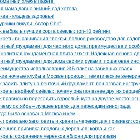
оматный хлеб в пакете.
я мама давно зимний сад хотела.
ква - кладезь здоровья!
урчики пикули. Автор Chef.
к выбрать лучшие сорта свеклы: топ-10 рейтинг
креты выращивания свеклы: полное руководство для садо
итный фундамент для частного дома: преимущества и особ
нолитная фундаментная плита 10х10: Надежная основа дл
итный фундамент для дома своими руками: пошаговая инс
еимущества использования ЖБ плит на забивных сваях
кие ночные клубы в Москве проводят тематические вечери
к залить плиту на ленточный фундамент: пошаговая инстру
креты варёной свёклы: почему она полезнее других овоще
к правильно пересадить взрослый куст на другое место: о
чему октябрь – лучшее время для пересадки винограда
гда была основана Москва и кем
к правильно заготовить и хранить черенки для прививки: 
сенняя прививка плодовых деревьев: когда и как
креты сохранения черенков яблони для прививки