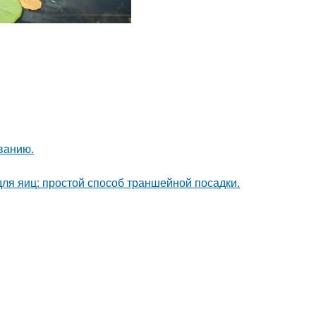
ванию.
ля яиц: простой способ траншейной посадки.