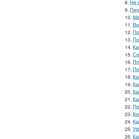
8.
He 
9.
Пер
10.
Ме
11.
Во
12.
По
13.
По
14.
Ка
15.
Се
16.
Пл
17.
По
18.
Ка
19.
Ка
20.
Ка
21.
Ка
22.
Пр
23.
Ко
24.
Ка
25.
Уф
26.
Ка