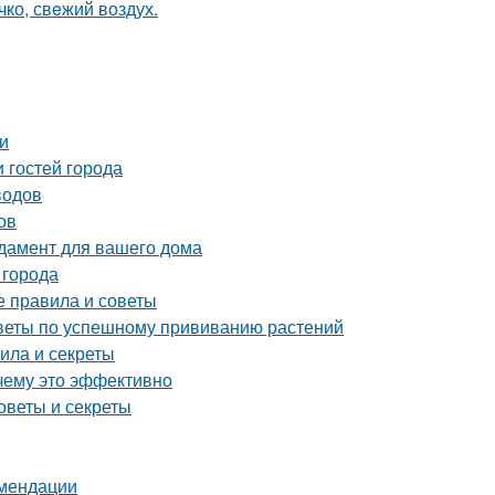
чко, свeжий воздух.
и
 гостей города
водов
ов
дамент для вашего дома
 города
е правила и советы
советы по успешному прививанию растений
ила и секреты
чему это эффективно
оветы и секреты
омендации