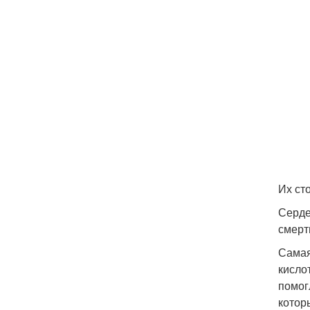
Их ст
Серде
смерт
Самая
кисло
помог
котор