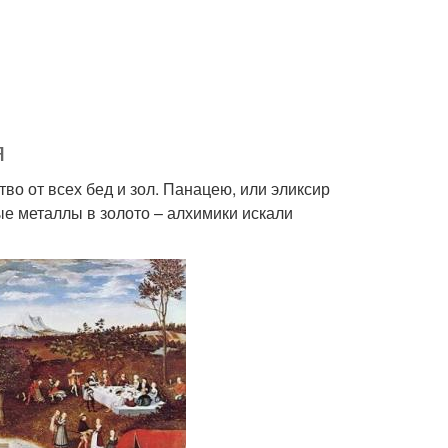
я
во от всех бед и зол. Панацею, или эликсир
е металлы в золото – алхимики искали