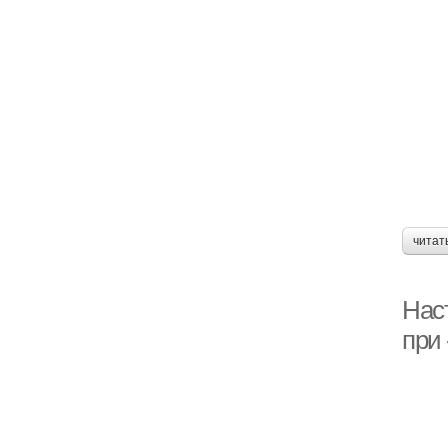
читат
Наст
при