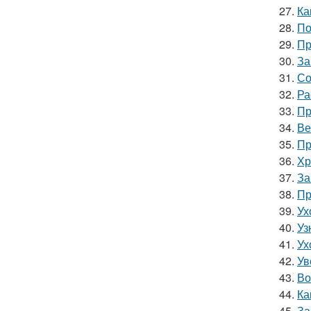
27.
Ка
28.
По
29.
Пр
30.
За
31.
Со
32.
Ра
33.
Пр
34.
Ве
35.
Пр
36.
Хр
37.
За
38.
Пр
39.
Ух
40.
Уз
41.
Ух
42.
Ув
43.
Во
44.
Ка
45.
За