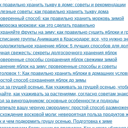
к правильно хранить тыкву в доме: советы и рекомендации
лезные советы: как правильно хранить тыкву дома
оверенный способ: как правильно хранить морковь зимой
морозка моркови: как это сделать правильно
храняйте фрукты на зиму: как правильно сушить яблоки и 
списание группы Анимация в Краснодаре: все, что нужно зн
одолжительное хранение яблок: 5 лучших способов для до
чная свежесть: секреты долгосрочного хранения яблок
оверенные способы сохранения яблок свежими зимой
анение яблок на зиму: проверенные способы и советы
головок 1: Как правильно хранить яблоки в домашних усло
остой способ сохранения яблок до зимы
од за грушей осенью. Как ухаживать за грушей осенью, чтоб
найте, как ухаживать за растениями, согласно советам зна
од за виноградником: основные особенности и подходы
еличьте вашу черную смородину: простой способ размноже
схождение восковой моли: невероятная польза продуктов 
к и чем подкормить грушу осенью. Подготовка к зиме
готавливаем боярышник по правилам. Как и когда убирают