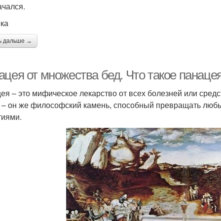
ачался.
ка
ь дальше →
ацея от множества бед. Что такое панаце
ея – это мифическое лекарство от всех болезней или средст
 – он же философский камень, способный превращать любы
тиями.