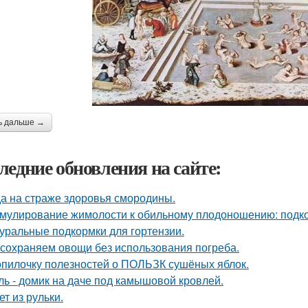
ь дальше →
ледние обновления на сайте:
а на страже здоровья смородины.
мулирование жимолости к обильному плодоношению: подко
уральные подкормки для гортензии.
сохраняем овощи без использования погреба.
опилочку полезностей о ПОЛЬЗК сушёных яблок.
ль - домик на даче под камышовой кровлей.
ет из рульки.