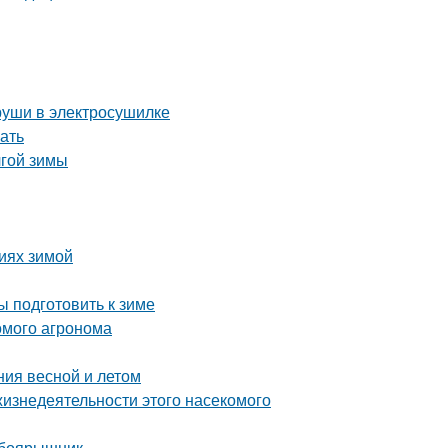
груши в электросушилке
ать
лгой зимы
виях зимой
ы подготовить к зиме
комого агронома
ния весной и летом
жизнедеятельности этого насекомого
 боярышник