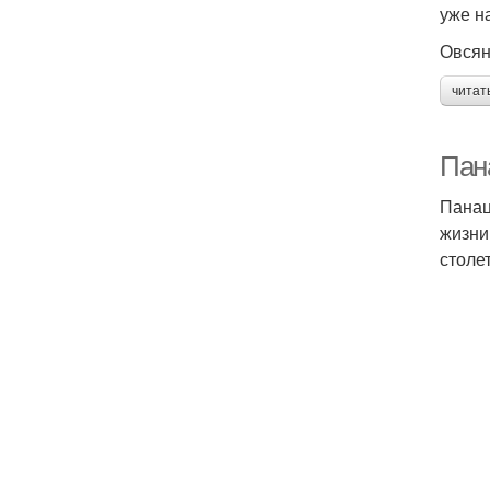
уже н
Овсян
читат
Пан
Панац
жизни
столе