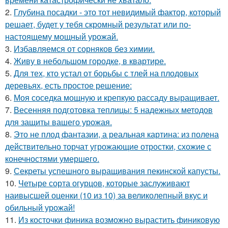
2.
Глубина посадки - это тот невидимый фактор, который
решает, будет у тебя скромный результат или по-
настоящему мощный урожай.
3.
Избавляемся от сорняков без химии.
4.
Живу в небольшом городке, в квартире.
5.
Для тех, кто устал от борьбы с тлей на плодовых
деревьях, есть простое решение:
6.
Моя соседка мощную и крепкую рассаду выращивает.
7.
Весенняя подготовка теплицы: 5 надежных методов
для защиты вашего урожая.
8.
Это не плод фантазии, а реальная картина: из полена
действительно торчат угрожающие отростки, схожие с
конечностями умершего.
9.
Секреты успешного выращивания пекинской капусты.
10.
Четыре сорта огурцов, которые заслуживают
наивысшей оценки (10 из 10) за великолепный вкус и
обильный урожай!
11.
Из косточки финика возможно вырастить финиковую