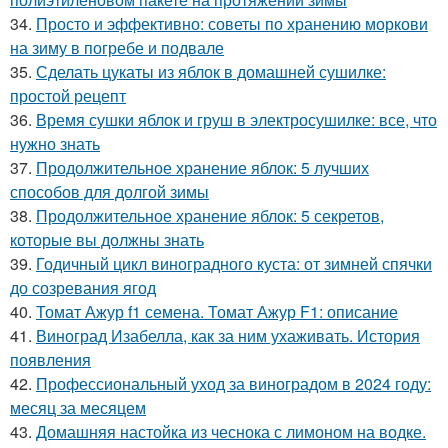
34.
Просто и эффективно: советы по хранению моркови
на зиму в погребе и подвале
35.
Сделать цукаты из яблок в домашней сушилке:
простой рецепт
36.
Время сушки яблок и груш в электросушилке: все, что
нужно знать
37.
Продолжительное хранение яблок: 5 лучших
способов для долгой зимы
38.
Продолжительное хранение яблок: 5 секретов,
которые вы должны знать
39.
Годичный цикл виноградного куста: от зимней спячки
до созревания ягод
40.
Томат Ажур f1 семена. Томат Ажур F1: описание
41.
Виноград Изабелла, как за ним ухаживать. История
появления
42.
Профессиональный уход за виноградом в 2024 году:
месяц за месяцем
43.
Домашняя настойка из чеснока с лимоном на водке.