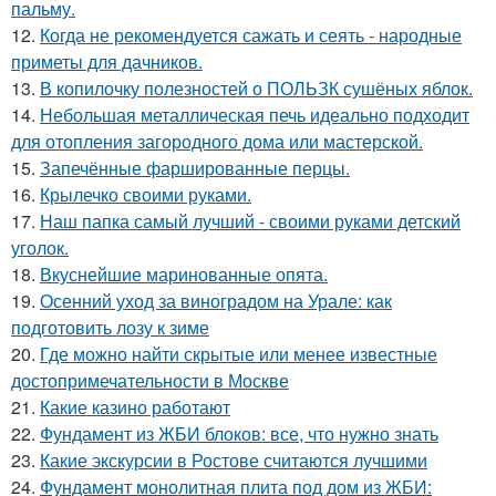
пальму.
12.
Когда не рекомендуется сажать и сеять - народные
приметы для дачников.
13.
В копилочку полезностей о ПОЛЬЗК сушёных яблок.
14.
Небольшая металлическая печь идеально подходит
для отопления загородного дома или мастерской.
15.
Запечённые фаршированные перцы.
16.
Крылечко своими руками.
17.
Наш папка самый лучший - своими руками детский
уголок.
18.
Вкуснейшие маринованные опята.
19.
Осенний уход за виноградом на Урале: как
подготовить лозу к зиме
20.
Где можно найти скрытые или менее известные
достопримечательности в Москве
21.
Какие казино работают
22.
Фундамент из ЖБИ блоков: все, что нужно знать
23.
Какие экскурсии в Ростове считаются лучшими
24.
Фундамент монолитная плита под дом из ЖБИ: