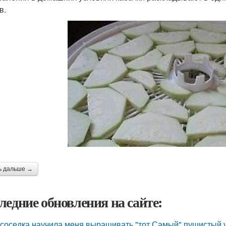
в.
ь дальше →
ледние обновления на сайте:
 соседка научила меня выращивать "тот Самый" пушистый у