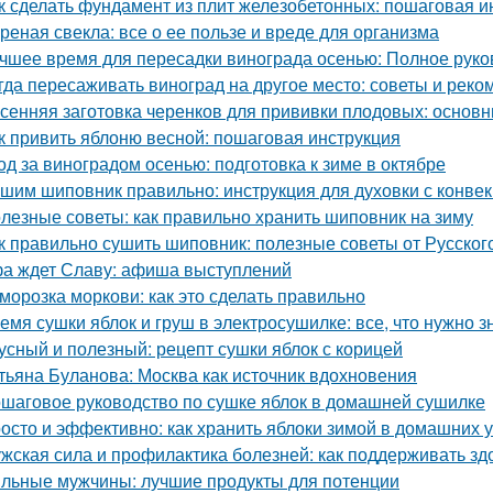
к сделать фундамент из плит железобетонных: пошаговая и
реная свекла: все о ее пользе и вреде для организма
чшее время для пересадки винограда осенью: Полное руко
гда пересаживать виноград на другое место: советы и рек
сенняя заготовка черенков для прививки плодовых: основн
к привить яблоню весной: пошаговая инструкция
од за виноградом осенью: подготовка к зиме в октябре
шим шиповник правильно: инструкция для духовки с конве
лезные советы: как правильно хранить шиповник на зиму
к правильно сушить шиповник: полезные советы от Русско
а ждет Славу: афиша выступлений
морозка моркови: как это сделать правильно
емя сушки яблок и груш в электросушилке: все, что нужно з
усный и полезный: рецепт сушки яблок с корицей
тьяна Буланова: Москва как источник вдохновения
шаговое руководство по сушке яблок в домашней сушилке
осто и эффективно: как хранить яблоки зимой в домашних 
жская сила и профилактика болезней: как поддерживать зд
льные мужчины: лучшие продукты для потенции