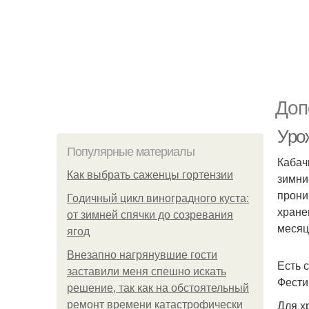
Доп
Урож
Популярные материалы
Кабач
Как выбрать саженцы гортензии
зимни
прони
Годичный цикл виноградного куста:
хране
от зимней спячки до созревания
месяц
ягод
Внезапно нагрянувшие гости
Есть 
заставили меня спешно искать
Фести
решение, так как на обстоятельный
Для х
ремонт времени катастрофически