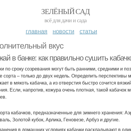
ЗЕЛЁНЫЙ САД
всё для дачи и сада
главная
новости
статьи
олнительный вкус
ай в банке: как правильно сушить кабачк
ки по сроку созревания могут быть ранними, средними и поз
е сорта – только до двух недель. Определить перспективы 
кает в мякоть кабачка, а из отверстия быстро сочится вязки
ния. Если, напротив, кожура очень плотная, такой кабачок 
ев.
сорта кабачков, предназначенные для зимнего хранения: А
валь, Золотой кубок, Арлика, Геновезе, Арбуз и другие.
ранения в домашних условиях кабачки раскладывают в один