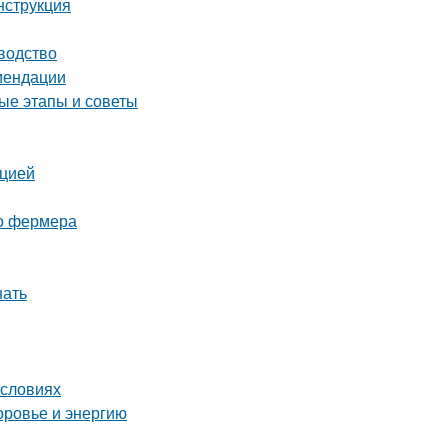
нструкция
водство
омендации
ые этапы и советы
кцией
го фермера
нать
условиях
оровье и энергию