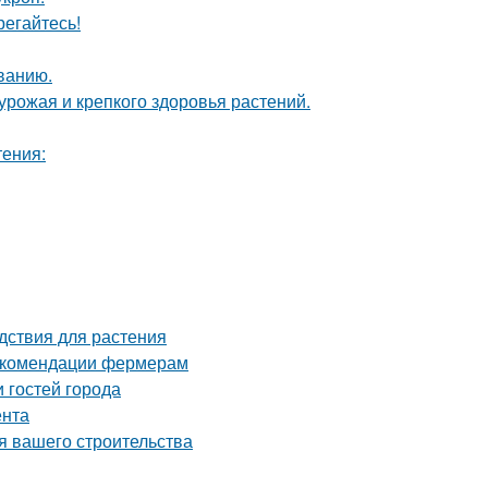
егайтесь!
ванию.
 урожая и крепкого здоровья растений.
тения:
дствия для растения
рекомендации фермерам
 гостей города
ента
я вашего строительства