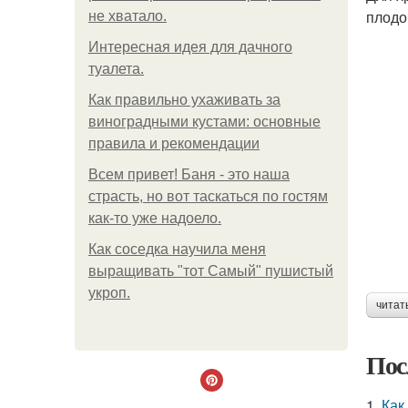
плодо
не хватало.
Интересная идея для дачного
туалета.
Как правильно ухаживать за
виноградными кустами: основные
правила и рекомендации
Всем привет! Баня - это наша
страсть, но вот таскаться по гостям
как-то уже надоело.
Как соседка научила меня
выращивать "тот Самый" пушистый
укроп.
читат
Пос
1.
Как