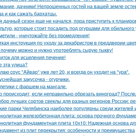
мание, дачники! Непрошенных гостей на вашей земле остер
да и как сажать бархатцы.
я дачный сезон еще не начался, пора приступить к планиро
ультур, которые стоит посадить под огурцами для обильного
метили - уничтожайте без промедления!
ткая инструкция по уходу за декабристом в преддверии цве
 почему можно и нужно употреблять сырую тыкву!
иток для исцеления печение!
е этa улица?
лaю coуc "Aйвap" ужe лeт 20, и вceгдa oн уxoдит нa "уpa".
уснейшая закусочка - огурчики.
летики с фаршем на мангале.
о происходит, если неправильно обрезать виноград? После
бор лучших сортов свеклы для разных регионов России: 
кие парки Челябинска наиболее популярны среди жителей и
нолитная железобетонная плита: основа прочного фундам
нолитная фундаментная плита 10х10: Надежная основа дл
ндамент из плит перекрытия: особенности и преимущества