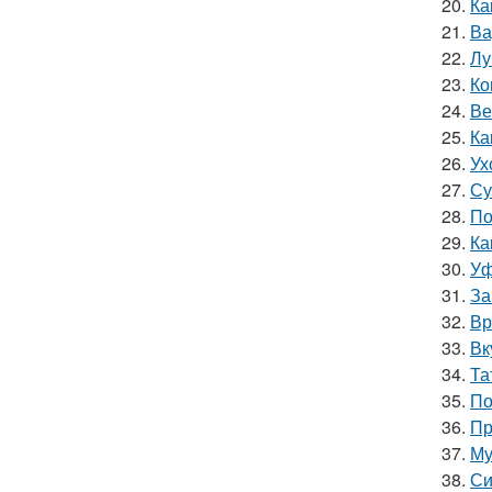
20.
Ка
21.
Ва
22.
Лу
23.
Ко
24.
Ве
25.
Ка
26.
Ух
27.
Су
28.
По
29.
Ка
30.
Уф
31.
За
32.
Вр
33.
Вк
34.
Та
35.
По
36.
Пр
37.
Му
38.
Си