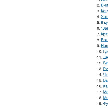
2.
Вни
3.
Ког
4.
Хот
5.
9 к
6.
"За
7.
Кра
8.
Вот
9.
Нап
10.
Гд
11.
Дe
12.
Вк
13.
Ру
14.
Чт
15.
Вы
16.
Ка
17.
Мо
18.
Мо
19.
Фу