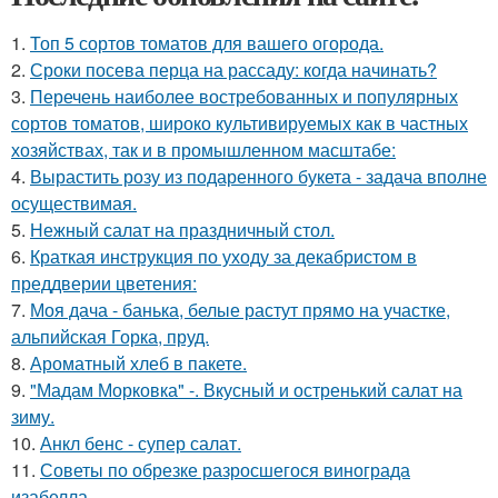
1.
Топ 5 сортов томатов для вашего огорода.
2.
Сроки посева перца на рассаду: когда начинать?
3.
Перечень наиболее востребованных и популярных
сортов томатов, широко культивируемых как в частных
хозяйствах, так и в промышленном масштабе:
4.
Вырастить розу из подаренного букета - задача вполне
осуществимая.
5.
Нежный салат на праздничный стол.
6.
Краткая инструкция по уходу за декабристом в
преддверии цветения:
7.
Моя дача - банька, белые растут прямо на участке,
альпийская Горка, пруд.
8.
Ароматный хлеб в пакете.
9.
"Мадам Морковка" -. Вкусный и остренький салат на
зиму.
10.
Анкл бенс - супер салат.
11.
Советы по обрезке разросшегося винограда
изабелла