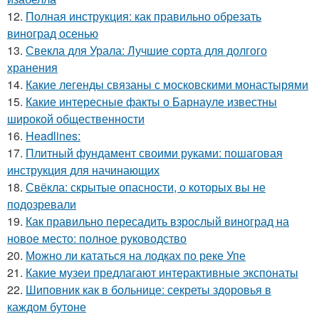
12.
Полная инструкция: как правильно обрезать
виноград осенью
13.
Свекла для Урала: Лучшие сорта для долгого
хранения
14.
Какие легенды связаны с московскими монастырями
15.
Какие интересные факты о Барнауле известны
широкой общественности
16.
Headlines:
17.
Плитный фундамент своими руками: пошаговая
инструкция для начинающих
18.
Свёкла: скрытые опасности, о которых вы не
подозревали
19.
Как правильно пересадить взрослый виноград на
новое место: полное руководство
20.
Можно ли кататься на лодках по реке Упе
21.
Какие музеи предлагают интерактивные экспонаты
22.
Шиповник как в больнице: секреты здоровья в
каждом бутоне