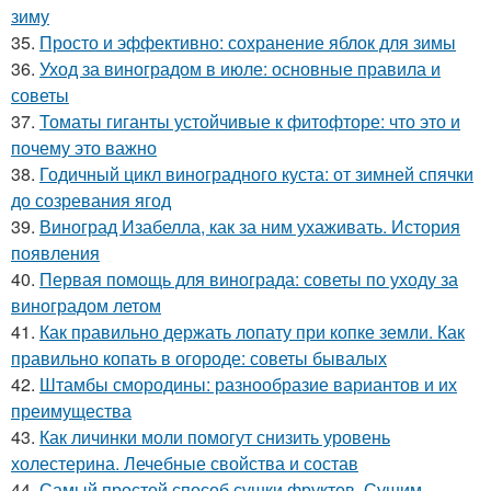
зиму
35.
Просто и эффективно: сохранение яблок для зимы
36.
Уход за виноградом в июле: основные правила и
советы
37.
Томаты гиганты устойчивые к фитофторе: что это и
почему это важно
38.
Годичный цикл виноградного куста: от зимней спячки
до созревания ягод
39.
Виноград Изабелла, как за ним ухаживать. История
появления
40.
Первая помощь для винограда: советы по уходу за
виноградом летом
41.
Как правильно держать лопату при копке земли. Как
правильно копать в огороде: советы бывалых
42.
Штамбы смородины: разнообразие вариантов и их
преимущества
43.
Как личинки моли помогут снизить уровень
холестерина. Лечебные свойства и состав
44.
Самый простой способ сушки фруктов. Сушим