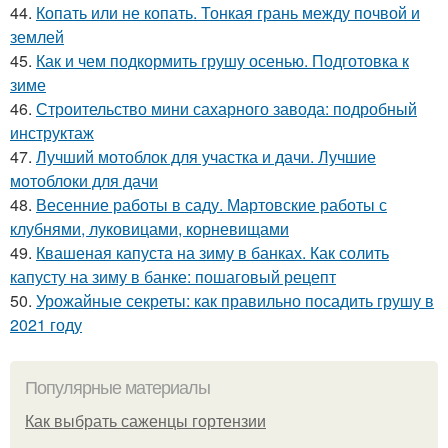
44.
Копать или не копать. Тонкая грань между почвой и
землей
45.
Как и чем подкормить грушу осенью. Подготовка к
зиме
46.
Строительство мини сахарного завода: подробный
инструктаж
47.
Лучший мотоблок для участка и дачи. Лучшие
мотоблоки для дачи
48.
Весенние работы в саду. Мартовские работы с
клубнями, луковицами, корневищами
49.
Квашеная капуста на зиму в банках. Как солить
капусту на зиму в банке: пошаговый рецепт
50.
Урожайные секреты: как правильно посадить грушу в
2021 году
Популярные материалы
Как выбрать саженцы гортензии