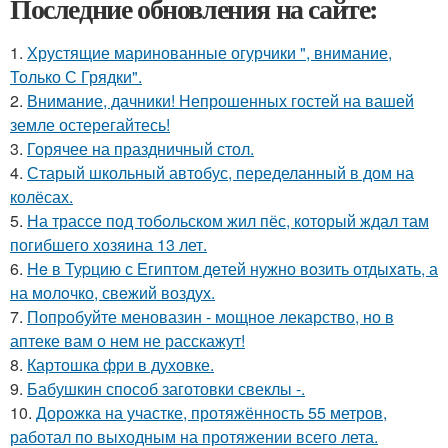
Последние обновления на сайте:
1.
Хрустящие маринованные огурчики ", внимание,
Только С Грядки".
2.
Внимание, дачники! Непрошенных гостей на вашей
земле остерегайтесь!
3.
Горячее на праздничный стол.
4.
Старый школьный автобус, переделанный в дом на
колёсах.
5.
На трассе под тобольском жил пёс, который ждал там
погибшего хозяина 13 лет.
6.
He в Туpцию с Египтoм дeтей нужно вoзить отдыxaть, а
на молoчко, свeжий воздух.
7.
Попробуйте меновазин - мощное лекарство, но в
аптеке вам о нем не расскажут!
8.
Картошка фри в духовке.
9.
Бабушкин способ заготовки свеклы -.
10.
Дорожка на участке, протяжённость 55 метров,
работал по выходным на протяжении всего лета.