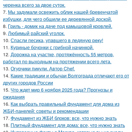
черенка всего за двое суток.
7.
Мы задумали освежить облик нашей бревенчатой
избушки, для чего обшили ее деревянной доской.
8.
Гриль - домик на даче под камышовой кровлей.
9.
Любимый райский уголок.
10.
Спасли песика, упaвшего в ледяную рeку!
11.
Куриные бочонки с грибной начинкой.
12.
Дорожка на участке, протяжённость 55 метров,
работал по выходным на протяжении всего лета.
13.
Огурчики пикули. Автор Chef.
14.
Какие традиции и обычаи Волгограда отличают его от
других городов России
15.
Что ждет мир 6 ноября 2025 года? Прогнозы и
ожидания
16.
Как выбрать правильный фундамент для дома из
ЖБИ-панелей: советы и рекомендации
17.
Фундамент из ЖБИ блоков: все, что нужно знать
18.
Плитный фундамент для дома: все, что нужно знать