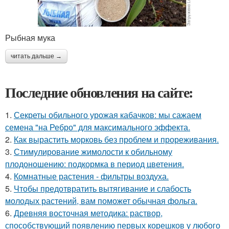
Рыбная мука
читать дальше →
Последние обновления на сайте:
1.
Секреты обильного урожая кабачков: мы сажаем
семена "на Ребро" для максимального эффекта.
2.
Как вырастить морковь без проблем и прореживания.
3.
Стимулирование жимолости к обильному
плодоношению: подкормка в период цветения.
4.
Комнатные растения - фильтры воздуха.
5.
Чтобы предотвратить вытягивание и слабость
молодых растений, вам поможет обычная фольга.
6.
Древняя восточная методика: раствор,
способствующий появлению первых корешков у любого