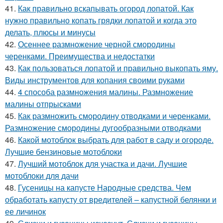
41.
Как правильно вскапывать огород лопатой. Как
нужно правильно копать грядки лопатой и когда это
делать, плюсы и минусы
42.
Осеннее размножение черной смородины
черенками. Преимущества и недостатки
43.
Как пользоваться лопатой и правильно выкопать яму.
Виды инструментов для копания своими руками
44.
4 способа размножения малины. Размножение
малины отпрысками
45.
Как размножить смородину отводками и черенками.
Размножение смородины дугообразными отводками
46.
Какой мотоблок выбрать для работ в саду и огороде.
Лучшие бензиновые мотоблоки
47.
Лучший мотоблок для участка и дачи. Лучшие
мотоблоки для дачи
48.
Гусеницы на капусте Народные средства. Чем
обработать капусту от вредителей – капустной белянки и
ее личинок