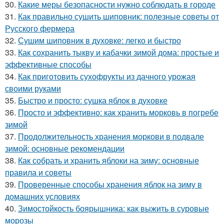
30.
Какие меры безопасности нужно соблюдать в городе
31.
Как правильно сушить шиповник: полезные советы от
Русского фермера
32.
Сушим шиповник в духовке: легко и быстро
33.
Как сохранить тыкву и кабачки зимой дома: простые и
эффективные способы
34.
Как приготовить сухофрукты из дачного урожая
своими руками
35.
Быстро и просто: сушка яблок в духовке
36.
Просто и эффективно: как хранить морковь в погребе
зимой
37.
Продолжительность хранения моркови в подвале
зимой: основные рекомендации
38.
Как собрать и хранить яблоки на зиму: основные
правила и советы
39.
Проверенные способы хранения яблок на зиму в
домашних условиях
40.
Зимостойкость боярышника: как выжить в суровые
морозы