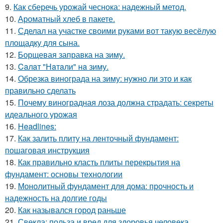
9.
Как сберечь урожай чеснока: надежный метод.
10.
Ароматный хлеб в пакете.
11.
Сделал на участке своими руками вот такую весёлую
площадку для сына.
12.
Борщевая заправка на зиму.
13.
Caлaт "Нaтaли" нa зиму.
14.
Обрезка винограда на зиму: нужно ли это и как
правильно сделать
15.
Почему виноградная лоза должна страдать: секреты
идеального урожая
16.
Headlines:
17.
Как залить плиту на ленточный фундамент:
пошаговая инструкция
18.
Как правильно класть плиты перекрытия на
фундамент: основы технологии
19.
Монолитный фундамент для дома: прочность и
надежность на долгие годы
20.
Как назывался город раньше
21.
Свекла: польза и вред для здоровья человека