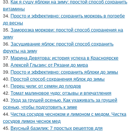
33.
Как я сушу яблоки на зиму: простой способ сохранить
витамины
34.
Просто и эффективно: сохранить морковь в погребе
до весны
35.
Заморозка моркови: простой способ сохранения на
зиму
36.
Засушивание яблок: простой способ сохранить
фрукты на зиму
37.
Марина Девятова: история успеха в Красноярске
38.
Алексей Глызин: от Рязани до мира
39.
Просто и эффективно: сохранить яблоки до зимы
40.
Простой способ сохранения яблок до зимы
41.
Перец чили: от семян до плодов
42.
Томат малиновое чудо: отзывы и впечатления
43.
Уход за грушей осенью. Как ухаживать за грушей
осенью, чтобы подготовить к зиме
44.
Чистка сосудов чесноком и лимоном с медом. Чистка
сосудов лимон чеснок мед
45.
Вкусный базилик: 7 простых рецептов для