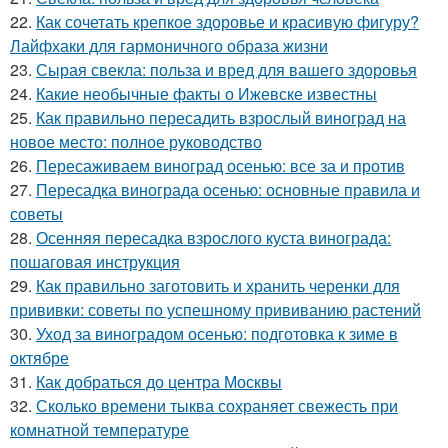
22.
Как сочетать крепкое здоровье и красивую фигуру?
Лайфхаки для гармоничного образа жизни
23.
Сырая свекла: польза и вред для вашего здоровья
24.
Какие необычные факты о Ижевске известны
25.
Как правильно пересадить взрослый виноград на
новое место: полное руководство
26.
Пересаживаем виноград осенью: все за и против
27.
Пересадка винограда осенью: основные правила и
советы
28.
Осенняя пересадка взрослого куста винограда:
пошаговая инструкция
29.
Как правильно заготовить и хранить черенки для
прививки: советы по успешному прививанию растений
30.
Уход за виноградом осенью: подготовка к зиме в
октябре
31.
Как добраться до центра Москвы
32.
Сколько времени тыква сохраняет свежесть при
комнатной температуре