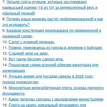
7.
Четыре сорта огурцов, которые заслуживают
наивысшей оценки (10 из 10) за великолепный вкус и
обильный урожай!
8.
Почему ваша морковь растет деформированной и как
это исправить?
9.
Базовая конструкция реализована по проверенной и
надежной схеме:
10.
Салат с куриной печенью.
11.
Помню, приезжаешь из города в деревню к бабушке.
12.
Сладкий чили на зиму.
13.
Вот такую беседку сделал муж.
14.
Пошаговая схема осенней обрезки винограда для
начинающих
15.
Лучшее время для посадки свеклы в 2025 году:
полное руководство
16.
Монолитная железобетонная плита: основа прочного
фундамента
17.
Какие легенды связаны с московскими монастырями
18.
Плита на сваях: идеальный фундамент для