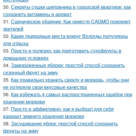
30.
Секреты сушки шиповника в городской квартире: как
сохранить витамины и аромат
31.
Сценическое обаяние: Как оркестр CAGMO покоряет
зрителей
32.
Какие природные места вокруг Вологды популярны
для отдыха
33.
Просто и полезно: как приготовить сухофрукты в
домашних условиях
34.
Замороженные яблоки: простой способ сохранить
сезонный фрукт на зиму
35.
Как правильно хранить свеклу и морковь, чтобы они
не потеряли свои вкусовые качества
36.
Как избежать 4 самых распространенных ошибок при
хранении моркови
37.
Просто и эффективно: как я выбрал для себя
вариант зимнего хранения моркови
38.
Засушивание яблок: простой способ сохранить
фрукты на зиму