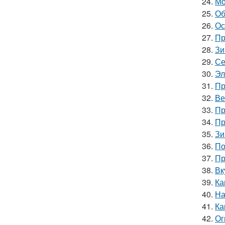
24.
Мо
25.
Об
26.
Ос
27.
Пр
28.
Зи
29.
Се
30.
Эл
31.
Пр
32.
Ве
33.
Пр
34.
Пр
35.
Зи
36.
По
37.
Пр
38.
Вк
39.
Ка
40.
На
41.
Ка
42.
Ог