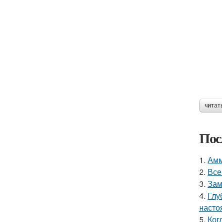
читат
Пос
1.
Амм
2.
Все
3.
Зам
4.
Глу
насто
5.
Ког