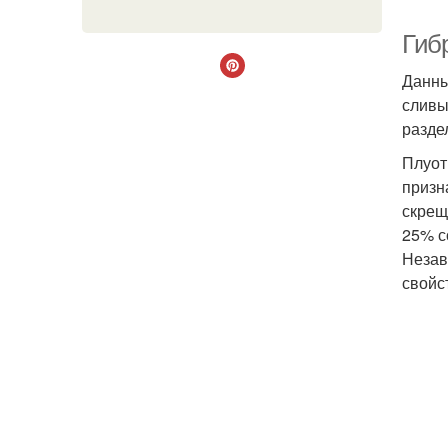
Гиб
Данны
сливы
разде
Плуот
призн
скрещ
25% с
Незав
свойс