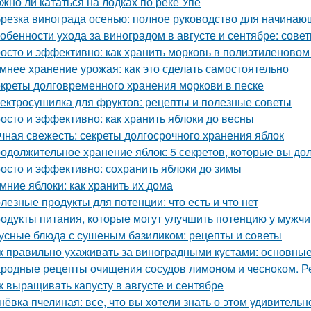
жно ли кататься на лодках по реке Упе
резка винограда осенью: полное руководство для начинаю
обенности ухода за виноградом в августе и сентябре: сов
осто и эффективно: как хранить морковь в полиэтиленовом
мнее хранение урожая: как это сделать самостоятельно
креты долговременного хранения моркови в песке
ектросушилка для фруктов: рецепты и полезные советы
осто и эффективно: как хранить яблоки до весны
чная свежесть: секреты долгосрочного хранения яблок
одолжительное хранение яблок: 5 секретов, которые вы до
осто и эффективно: сохранить яблоки до зимы
мние яблоки: как хранить их дома
лезные продукты для потенции: что есть и что нет
одукты питания, которые могут улучшить потенцию у мужч
усные блюда с сушеным базиликом: рецепты и советы
к правильно ухаживать за виноградными кустами: основны
родные рецепты очищения сосудов лимоном и чесноком. Р
к выращивать капусту в августе и сентябре
нёвка пчелиная: все, что вы хотели знать о этом удивитель