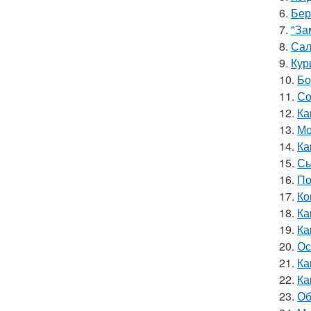
6.
Бер
7.
"За
8.
Сал
9.
Кур
10.
Бо
11.
Со
12.
Ка
13.
Мо
14.
Ка
15.
Сы
16.
По
17.
Ко
18.
Ка
19.
Ка
20.
Ос
21.
Ка
22.
Ка
23.
Об