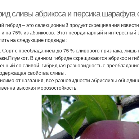
рид сливы абрикоса и персика шарафуга
й гибрид – это селекционный продукт скрещивания известн
 и на 75% из абрикосов. Этот неординарный и интересный
лить на следующие подвиды:
. Сорт с преобладанием до 75 % сливового признака, лишь
аки.Плумкот. В данном гибриде скрещиваются абрикос и ги
енный со сливой, гибридная разновидность с преобладание
одержащая свойства сливы.
исимо от названия, все разновидности абрисливы объединя
твенна высокая морозостойкость.