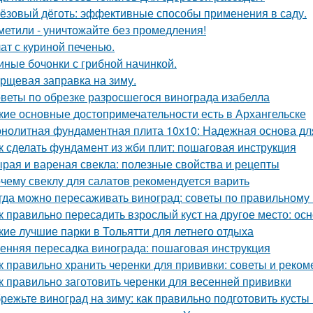
ёзовый дёготь: эффективные способы применения в саду.
метили - уничтожайте без промедления!
ат с куриной печенью.
иные бочонки с грибной начинкой.
рщевая заправка на зиму.
веты по обрезке разросшегося винограда изабелла
кие основные достопримечательности есть в Архангельске
нолитная фундаментная плита 10х10: Надежная основа дл
к сделать фундамент из жби плит: пошаговая инструкция
рая и вареная свекла: полезные свойства и рецепты
чему свеклу для салатов рекомендуется варить
гда можно пересаживать виноград: советы по правильному
к правильно пересадить взрослый куст на другое место: о
кие лучшие парки в Тольятти для летнего отдыха
енняя пересадка винограда: пошаговая инструкция
к правильно хранить черенки для прививки: советы и реко
к правильно заготовить черенки для весенней прививки
режьте виноград на зиму: как правильно подготовить кусты