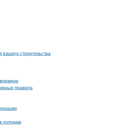
я вашего строительства
 времени
сновные правила
мендации
 к холодам