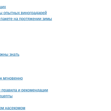
щих
еты опытных виноградарей
 пакете на протяжении зимы
лжны знать
ин мгновенно
е правила и рекомендации
ецепты
ном насекомом