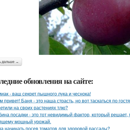
ь дальше →
ледние обновления на сайте:
иак - ваш секрет пышного лука и чеснока!
м привет! Баня - это наша страсть, но вот таскаться по гост
етили на своих растениях тлю?
бина посадки - это тот невидимый фактор, который решает, 
ящему мощный урожай.
да начинать посев томатов для здоровой рассады?