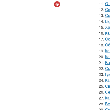
11.
От
12.
Св
13.
Со
14.
Вк
15.
Хр
16.
Ка
17.
Ос
18.
Об
19.
Ка
20.
Ка
21.
Ва
22.
Сы
23.
Гд
24.
Ка
25.
Св
26.
Се
27.
Ка
28.
Ве
29.
Се