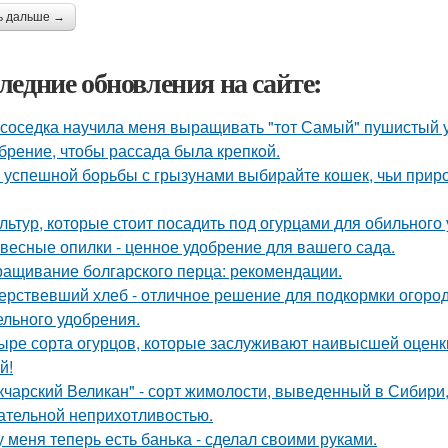
ь дальше →
ледние обновления на сайте:
 соседка научила меня выращивать "тот Самый" пушистый у
брение, чтобы рассада была крепкoй.
 успешной борьбы с грызунами выбирайте кошек, чьи прир
ультур, которые стоит посадить под огурцами для обильного
весные опилки - ценное удобрение для вашего сада.
ащивание болгарского перца: рекомендации.
ерствевший хлеб - отличное решение для подкормки огород
ельного удобрения.
ыре сорта огурцов, которые заслуживают наивысшей оценки
й!
кчарский Великан" - сорт жимолости, выведенный в Сибири
ательной неприхотливостью.
у меня теперь есть банька - сделал своими руками.