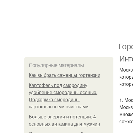
Гор
Инт
Популярные материалы
Москв
Как выбрать саженцы гортензии
котор
котор
Картофель под смородину
удобрение смородины осенью.
1. Мо
Подкормка смородины
Москв
картофельными очистками
множе
Больше энергии и потенции: 4
сожже
основных витамина для мужчин