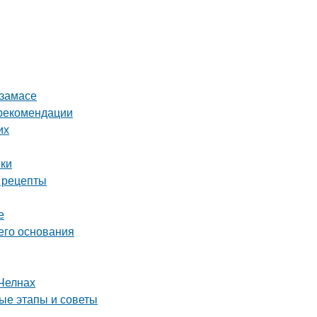
рзамасе
 рекомендации
их
нки
е рецепты
е
его основания
Челнах
ые этапы и советы