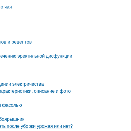
го чая
тов и рецептов
лечению эректильной дисфункции
едении электричества
характеристики, описание и фото
ой фасолью
 боярышник
ть после уборки урожая или нет?