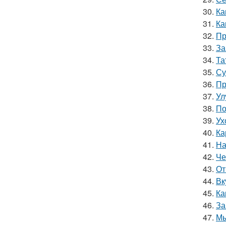
30.
Ка
31.
Ка
32.
Пр
33.
За
34.
Та
35.
Су
36.
Пр
37.
Ул
38.
По
39.
Ух
40.
Ка
41.
На
42.
Че
43.
От
44.
Вк
45.
Ка
46.
За
47.
Мы