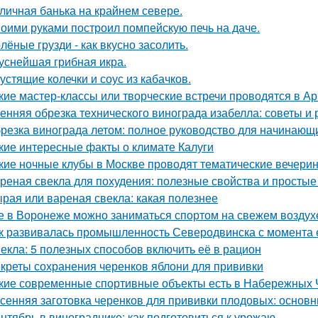
личная банька на крайнем севере.
оими руками построил помпейскую печь на даче.
лёные грузди - как вкусно засолить.
уснейшая грибная икра.
устящие колечки и соус из кабачков.
кие мастер-классы или творческие встречи проводятся в А
енняя обрезка технического винограда изабелла: советы и
резка винограда летом: полное руководство для начинающ
кие интересные факты о климате Калуги
кие ночные клубы в Москве проводят тематические вечери
реная свекла для похудения: полезные свойства и просты
рая или вареная свекла: какая полезнее
е в Воронеже можно заниматься спортом на свежем воздух
к развивалась промышленность Северодвинска с момента 
екла: 5 полезных способов включить её в рацион
креты сохранения черенков яблони для прививки
кие современные спортивные объекты есть в Набережных 
сенняя заготовка черенков для прививки плодовых: основн
нтябрь в винограднике: как подготовиться к урожаю