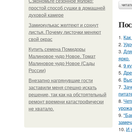
Сэкономьте сезонное яблоко:
читат
простой способ сушки в домашней
духовой камере
Пос
Замиокулькас желтеют и сохнут
листья. Почему листочки меняют
1.
Как
свой окрас
2.
Удо
Купить семена Помидоры
3.
Для
Малиновое чудо Новое. Томат
ярко.
Малиновое чудо Новое (Сады
4.
9 к
России)
5.
Дре
6.
Выр
Внезапно нагрянувшие гости
7.
Зач
заставили меня спешно искать
питат
решение, так как на обстоятельный
8.
Чет
ремонт времени катастрофически
урожа
не хватало.
9.
"Ба
замеч
10.
И 