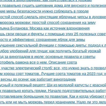
к правильно сушить шиповник дома для вкусного и полезно
кие меры безопасности нужно соблюдать в городе
остой способ сделать хрустящие яблочные чипсы в духовке
морозка моркови: простой способ сохранения на зиму
тьяна Буланова: Москва как источник вдохновения
шь свои овощи и фрукты с помощью этих 25 полезных сове
осто и эффективно: сохранение яблок для зимы
учшение сексуальной функции с помощью диеты: подход к 
дбор удобрений для груши: как получить богатый урожай
од за виноградом в июле: основные правила и советы
ртофель рамона все о нем. Описание сорта
 участке электрический столб: все, что нужно знать о пров
м хорош сорт томатов. Лучшие сорта томатов на 2023 год: 
 весны до осени: как работает виноградник
усный и полезный рецепт: Щи из молодой капусты с красн
к правильно копать грядки. Начало подготовительных работ
готавливаем боярышник по правилам. Как и когда убирают
ть или не мыть морковь перед хранением. Надо ли это дела