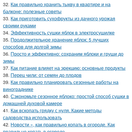
32.
Как правильно хранить тыкву в квартире и на
балконе: полезные советы
33.
Как приготовить сухофрукты из дачного урожая
своими руками
34.
Эффективность сушки яблок в электросушилке
35.
Продолжительное хранение яблок: 5 лучших
способов для долгой зимы
36.
Просто и эффективно: сохраним яблоки и груши до
зимы
37.
Как питание влияет на эрекцию: основные продукты
38.
Перец чили: от семян до плодов
39.
Как правильно планировать сезонные работы на
винограднике
40.
Сэкономьте сезонное яблоко: простой способ сушки в
домашней духовой камере
41.
Как вскопать грядку с нуля. Какие методы
садоводства использовать
42.
Новости », как правильно копать в огороде. Как
правильно копать в огороде