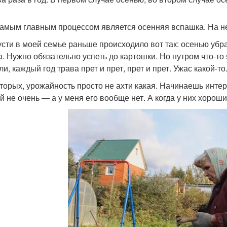
мым главным процессом является осенняя вспашка. На нее
ти в моей семье раньше происходило вот так: осенью убра
а. Нужно обязательно успеть до картошки. Но нутром что-то
и, каждый год трава прет и прет, прет и прет. Ужас какой-то
орых, урожайность просто не ахти какая. Начинаешь интерес
й не очень — а у меня его вообще нет. А когда у них хороший