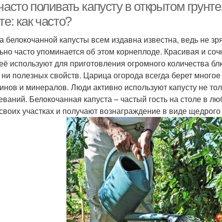
часто поливать капусту в открытом грунт
те: как часто?
а белокочанной капусты всем издавна известна, ведь не зр
ьно часто упоминается об этом корнеплоде. Красивая и сочн
 её используют для приготовления огромного количества блю
, ни полезных свойств. Царица огорода всегда берет многое 
инов и минералов. Люди активно используют капусту не тол
еваний. Белокочанная капуста – частый гость на столе в 
 своих участках и получают вознаграждение в виде щедрого