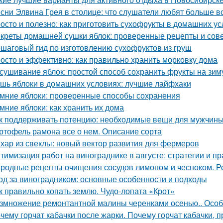
сни Элвина Грея в столице: что слушатели любят больше в
осто и полезно: как приготовить сухофрукты в домашних у
креты домашней сушки яблок: проверенные рецепты и сов
шаговый гид по изготовлению сухофруктов из груш
осто и эффективно: как правильно хранить морковку дома
сушивание яблок: простой способ сохранить фрукты на зим
шь яблоки в домашних условиях: лучшие лайфхаки
мние яблоки: проверенные способы сохранения
мние яблоки: как хранить их дома
к поддерживать потенцию: необходимые вещи для мужчин
ртофель рамона все о нем. Описание сорта
хар из свеклы: новый вектор развития для фермеров
тимизация работ на винограднике в августе: стратегии и пр
родные рецепты очищения сосудов лимоном и чесноком. Р
од за виноградником: основные особенности и подходы
к правильно копать землю. Чудо-лопата «Крот»
змножение ремонтантной малины черенками осенью.. Особ
чему горчат кабачки после жарки. Почему горчат кабачки, 