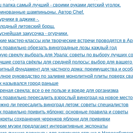
 папка самый лучший - своими руками детский уголок.
инованные шампиньоны. Автор Chef.
урчики в аджике -.
лодный литовский борщ.
уснейшая закусочка - огурчики.
кие мастер-классы или творческие встречи проводятся в А
к правильно обрезать виноградные лозы каждый год
кую свеклу выбрать для Урала: советы по выбору лучших с
чшие сорта свёклы для средней полосы: выбор для вашего
итный фундамент для частного дома: преимущества и особ
лное руководство по заливке монолитной плиты поверх св
к назывался город раньше
реная свекла: все о ее пользе и вреде для организма
к правильно пересадить взрослый виноград на новое место
жно ли пересадить виноград летом: советы специалистов
к правильно привить яблоню: основные правила и советы
креты сохранения черенков яблони для прививки
кие музеи предлагают интерактивные экспонаты
кие лучшие варианты для активного отдыха в Новосибирск