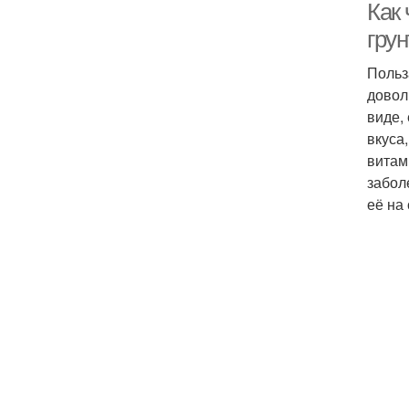
Как 
грун
Польз
довол
виде,
вкуса
витам
забол
её на