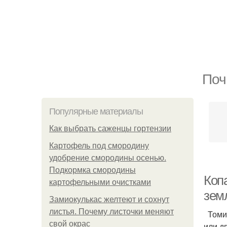
Поч
Популярные материалы
Как выбрать саженцы гортензии
Картофель под смородину
удобрение смородины осенью.
Подкормка смородины
Коп
картофельными очистками
зем
Замиокулькас желтеют и сохнут
листья. Почему листочки меняют
Томит
свой окрас
или д