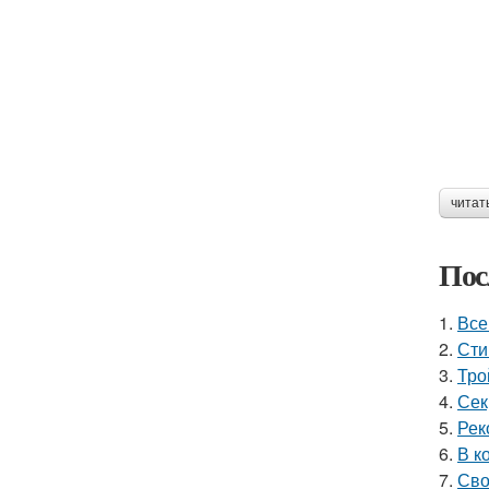
читат
Пос
1.
Все
2.
Сти
3.
Тро
4.
Сек
5.
Рек
6.
В к
7.
Сво