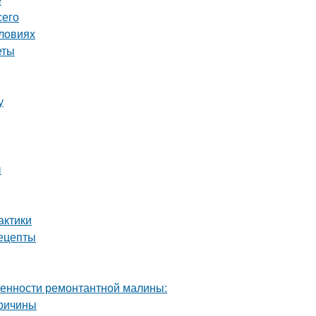
сего
словиях
еты
у
ы
актики
ецепты
енности ремонтантной малины:
причины