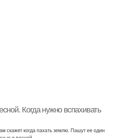
есной. Когда нужно вспахивать
м скажет когда пахать землю. Пашут ее один
енью и весной.