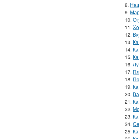
8.
Наш
9.
Мар
10.
Ог
11.
Хо
12.
Вк
13.
Ка
14.
Ка
15.
Ка
16.
Лу
17.
Пл
18.
По
19.
Ка
20.
Ва
21.
Ка
22.
Мо
23.
Ка
24.
Се
25.
Ка
26.
Ка