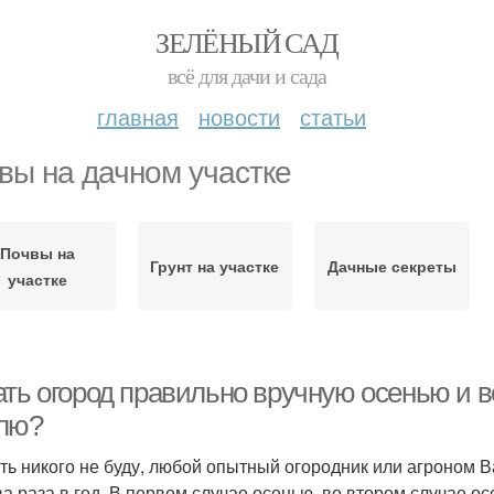
ЗЕЛЁНЫЙ САД
всё для дачи и сада
главная
новости
статьи
вы на дачном участке
Почвы на
Грунт на участке
Дачные секреты
участке
ать огород правильно вручную осенью и в
лю?
ь никого не буду, любой опытный огородник или агроном Ва
ва раза в год. В первом случае осенью, во втором случае ос