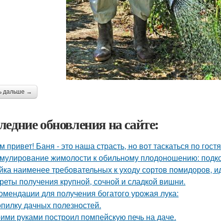
ь дальше →
ледние обновления на сайте:
м привет! Баня - это наша страсть, но вот таскаться по гост
мулирование жимолости к обильному плодоношению: подко
йка наименее требовательных к уходу сортов помидоров, и
реты получения крупной, сочной и сладкой вишни.
омендации для получения богатого урожая лука:
опилку дачных полезностей.
ими руками построил помпейскую печь на даче.