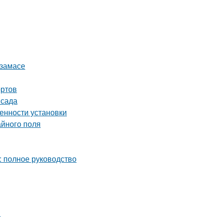
рзамасе
ортов
 сада
енности установки
айного поля
: полное руководство
е