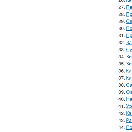
27.
Пе
28.
Пр
29.
Се
30.
По
31.
Пр
32.
За
33.
Су
34.
Зи
35.
Зи
36.
Ка
37.
Ка
38.
Са
39.
Оп
40.
На
41.
Ух
42.
Ка
43.
Ра
44.
По