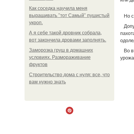
Как соседка научила меня
Но са
выращивать "тот Самый" пушистый
укроп.
Допус
пахот
А я себе такой дровник собрала,
одолел
вот закончила дровами заполнять.
Во вт
Заморозка груш в домашних
урожа
условиях. Размораживание
фруктов
Строительство дома с нуля: все, что
вам нужно знать