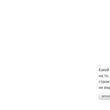
Какой
на то
строи
не ви
читат