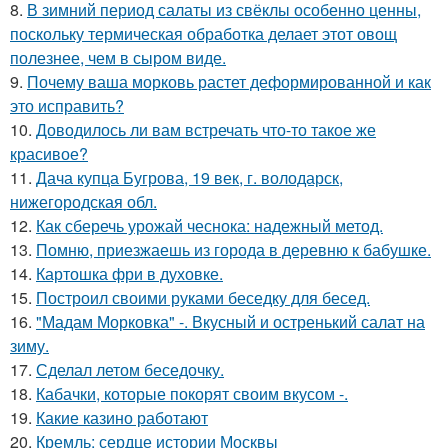
8.
В зимний период салаты из свёклы особенно ценны,
поскольку термическая обработка делает этот овощ
полезнее, чем в сыром виде.
9.
Почему ваша морковь растет деформированной и как
это исправить?
10.
Доводилось ли вам встречать что-то такое же
красивое?
11.
Дача купца Бугрова, 19 век, г. володарск,
нижегородская обл.
12.
Как сберечь урожай чеснока: надежный метод.
13.
Помню, приезжаешь из города в деревню к бабушке.
14.
Картошка фри в духовке.
15.
Построил своими руками беседку для бесед.
16.
"Мадам Морковка" -. Вкусный и остренький салат на
зиму.
17.
Сделал летом беседочку.
18.
Кабачки, которые покорят своим вкусом -.
19.
Какие казино работают
20.
Кремль: сердце истории Москвы