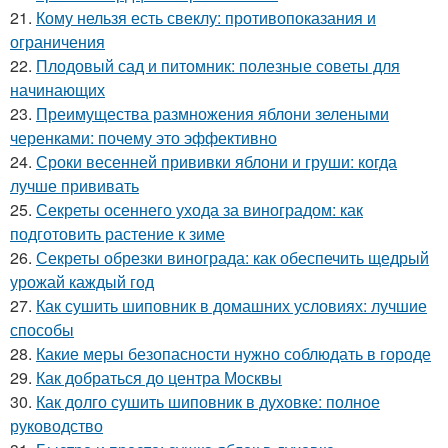
21.
Кому нельзя есть свеклу: противопоказания и
ограничения
22.
Плодовый сад и питомник: полезные советы для
начинающих
23.
Преимущества размножения яблони зелеными
черенками: почему это эффективно
24.
Сроки весенней прививки яблони и груши: когда
лучше прививать
25.
Секреты осеннего ухода за виноградом: как
подготовить растение к зиме
26.
Секреты обрезки винограда: как обеспечить щедрый
урожай каждый год
27.
Как сушить шиповник в домашних условиях: лучшие
способы
28.
Какие меры безопасности нужно соблюдать в городе
29.
Как добраться до центра Москвы
30.
Как долго сушить шиповник в духовке: полное
руководство