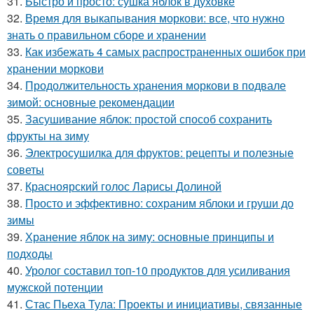
31.
Быстро и просто: сушка яблок в духовке
32.
Время для выкапывания моркови: все, что нужно
знать о правильном сборе и хранении
33.
Как избежать 4 самых распространенных ошибок при
хранении моркови
34.
Продолжительность хранения моркови в подвале
зимой: основные рекомендации
35.
Засушивание яблок: простой способ сохранить
фрукты на зиму
36.
Электросушилка для фруктов: рецепты и полезные
советы
37.
Красноярский голос Ларисы Долиной
38.
Просто и эффективно: сохраним яблоки и груши до
зимы
39.
Хранение яблок на зиму: основные принципы и
подходы
40.
Уролог составил топ-10 продуктов для усиливания
мужской потенции
41.
Стас Пьеха Тула: Проекты и инициативы, связанные