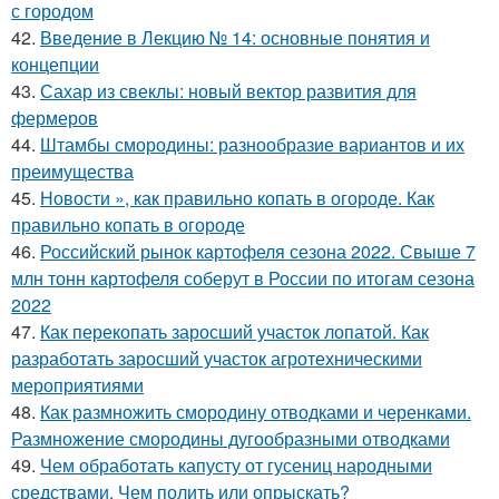
с городом
42.
Введение в Лекцию № 14: основные понятия и
концепции
43.
Сахар из свеклы: новый вектор развития для
фермеров
44.
Штамбы смородины: разнообразие вариантов и их
преимущества
45.
Новости », как правильно копать в огороде. Как
правильно копать в огороде
46.
Российский рынок картофеля сезона 2022. Свыше 7
млн тонн картофеля соберут в России по итогам сезона
2022
47.
Как перекопать заросший участок лопатой. Как
разработать заросший участок агротехническими
мероприятиями
48.
Как размножить смородину отводками и черенками.
Размножение смородины дугообразными отводками
49.
Чем обработать капусту от гусениц народными
средствами. Чем полить или опрыскать?