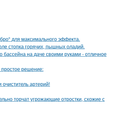
ебро" для максимального эффекта.
толе стопка горячих, пышных оладий.
о бассейна на даче своими руками - отличное
ь простое решение:
 очиститель артерий!
тельно торчат угрожающие отростки, схожие с