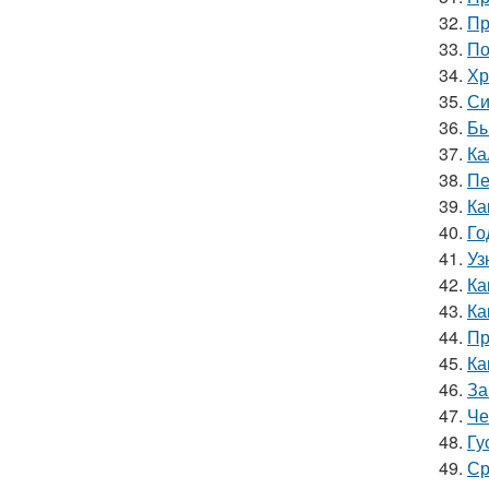
32.
Пр
33.
По
34.
Хр
35.
Си
36.
Бы
37.
Ка
38.
Пе
39.
Ка
40.
Го
41.
Уз
42.
Ка
43.
Ка
44.
Пр
45.
Ка
46.
За
47.
Че
48.
Гу
49.
Ср