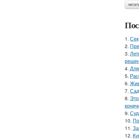
читат
Пос
1.
Сек
2.
Пре
3.
Лет
решен
4.
Для
5.
Рас
6.
Жив
7.
Сад
8.
Это
конеч
9.
Суд
10.
По
11.
За
12.
Ку