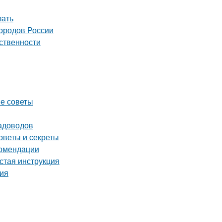
лать
городов России
ственности
ые советы
садоводов
оветы и секреты
комендации
стая инструкция
ция