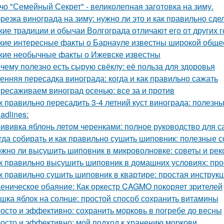
чо "Семейный Секрет" - великолепная заготовка на зиму.
резка винограда на зиму: нужно ли это и как правильно сде
кие традиции и обычаи Волгограда отличают его от других 
кие интересные факты о Барнауле известны широкой обще
кие необычные факты о Ижевске известны
чему полезно есть сырую свёклу: её польза для здоровья
енняя пересадка винограда: когда и как правильно сажать
ресаживаем виноград осенью: все за и против
к правильно пересадить 3-4 летний куст винограда: полезн
adlines:
ививка яблонь летом черенками: полное руководство для 
гда собирать и как правильно сушить шиповник: полезные с
жно ли высушить шиповник в микроволновке: советы и ре
к правильно высушить шиповник в домашних условиях: про
к правильно сушить шиповник в квартире: простая инструк
еническое обаяние: Как оркестр CAGMO покоряет зрителей
шка яблок на солнце: простой способ сохранить витамины
осто и эффективно: сохранить морковь в погребе до весны
осто и эффективно: мой подход к хранению моркови