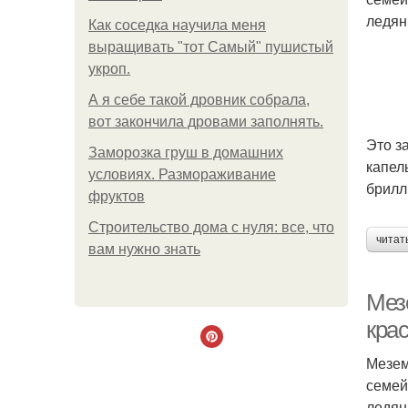
ледян
Как соседка научила меня
выращивать "тот Самый" пушистый
укроп.
А я себе такой дровник собрала,
вот закончила дровами заполнять.
Это з
Заморозка груш в домашних
капел
условиях. Размораживание
брилл
фруктов
Строительство дома с нуля: все, что
читат
вам нужно знать
Мез
кра
Мезем
семей
ледян