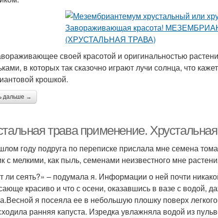
авораживающее своей красотой и оригинальностью растен
ьками, в которых так сказочно играют лучи солнца, что каже
иантовой крошкой.
ь дальше →
стальная трава применение. Хрустальная
шлом году подруга по переписке прислала мне семена тома
ик с мелкими, как пыль, семенами неизвестного мне растени
т ли сеять?» – подумала я. Информации о ней почти никакой
сающе красиво и что с осени, оказавшись в вазе с водой, даж
а.Весной я посеяла ее в небольшую плошку поверх легкого 
сходила ранняя капуста. Изредка увлажняла водой из пуль