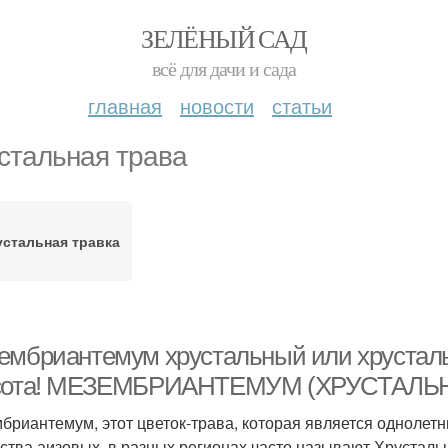
ЗЕЛЁНЫЙ САД
всё для дачи и сада
главная
новости
статьи
стальная трава
устальная травка
ембриантемум хрустальный или хрустал
сота! МЕЗЕМБРИАНТЕМУМ (ХРУСТАЛЬ
бриантемум, этот цветок-трава, которая является однолет
ства аизовых, в разных регионах часто называют Хрусталь