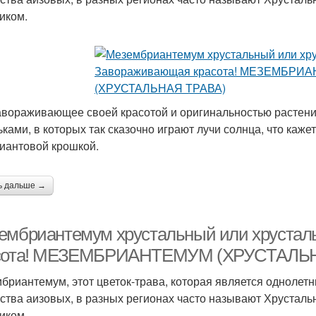
иком.
авораживающее своей красотой и оригинальностью растен
ьками, в которых так сказочно играют лучи солнца, что каже
иантовой крошкой.
ь дальше →
ембриантемум хрустальный или хрустал
сота! МЕЗЕМБРИАНТЕМУМ (ХРУСТАЛЬ
бриантемум, этот цветок-трава, которая является однолет
ства аизовых, в разных регионах часто называют Хрусталь
иком.