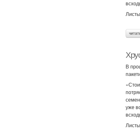
всход
Листь
читат
Хру
В про
пакет
«Стои
потря
семен
уже в
всход
Листь