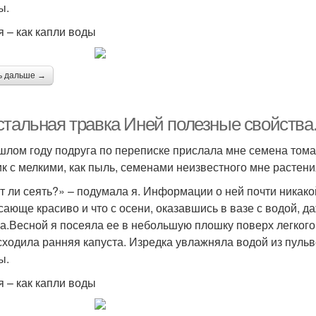
ы.
я – как капли воды
ь дальше →
стальная травка Иней полезные свойства
шлом году подруга по переписке прислала мне семена тома
ик с мелкими, как пыль, семенами неизвестного мне растени
т ли сеять?» – подумала я. Информации о ней почти никакой
сающе красиво и что с осени, оказавшись в вазе с водой, даж
а.Весной я посеяла ее в небольшую плошку поверх легкого 
сходила ранняя капуста. Изредка увлажняла водой из пуль
ы.
я – как капли воды