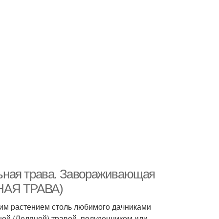
ьная трава. Завораживающая
НАЯ ТРАВА)
ним растением столь любимого дачниками
ной (Ледяной) травой, полуденником или