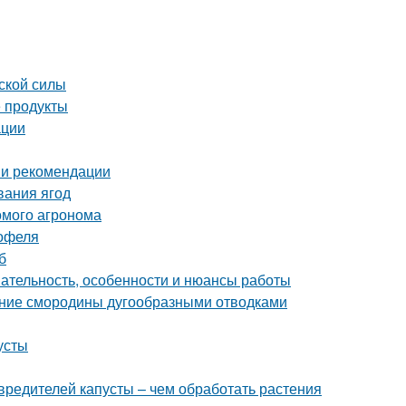
ской силы
 продукты
ации
 и рекомендации
вания ягод
комого агронома
тофеля
б
ательность, особенности и нюансы работы
ение смородины дугообразными отводками
усты
вредителей капусты – чем обработать растения