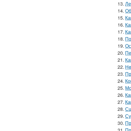
13.
Ле
14.
Об
15.
Ка
16.
Ка
17.
Ка
18.
По
19.
Ос
20.
Пе
21.
Ка
22.
He
23.
Пр
24.
Ко
25.
Мо
26.
Ка
27.
Ка
28.
Сц
29.
Су
30.
Пр
31.
Пр