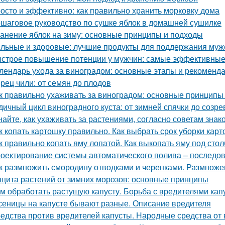
осто и эффективно: как правильно хранить морковку дома
шаговое руководство по сушке яблок в домашней сушилке
анение яблок на зиму: основные принципы и подходы
льные и здоровые: лучшие продукты для поддержания муж
строе повышение потенции у мужчин: самые эффективные
лендарь ухода за виноградом: основные этапы и рекоменд
рец чили: от семян до плодов
к правильно ухаживать за виноградом: основные принципы
дичный цикл виноградного куста: от зимней спячки до созре
найте, как ухаживать за растениями, согласно советам зна
к копать картошку правильно. Как выбрать срок уборки кар
к правильно копать яму лопатой. Как выкопать яму под стол
оектирование системы автоматического полива – последов
к размножить смородину отводками и черенками. Размнож
щита растений от зимних морозов: основные принципы
м обработать растущую капусту. Борьба с вредителями кап
сеницы на капусте бывают разные. Описание вредителя
едства против вредителей капусты. Народные средства от 