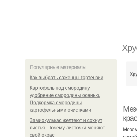
Хру
Популярные материалы
Хр
Как выбрать саженцы гортензии
Картофель под смородину
удобрение смородины осенью.
Подкормка смородины
Мез
картофельными очистками
кра
Замиокулькас желтеют и сохнут
листья. Почему листочки меняют
Мезем
свой окрас
семей