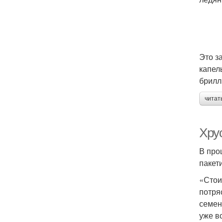
Это з
капел
брилл
читат
Хру
В про
пакет
«Стои
потря
семен
уже в