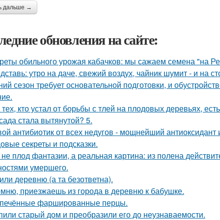
ь дальше →
ледние обновления на сайте:
реты обильного урожая кабачков: мы сажаем семена "на Р
дставь: утро на даче, свежий воздух, чайник шумит - и на с
ний сезон требует основательной подготовки, и обустройств
ие.
 тех, кто устал от борьбы с тлей на плодовых деревьях, ест
сада стала вытянутой? 5.
ой антибиотик от всех недугов - мощнейший антиоксидант и
овые секреты и подсказки.
 не плод фантазии, а реальная картина: из полена действи
ностями умершего.
или деревню (а та безответна).
мню, приезжаешь из города в деревню к бабушке.
печённые фаршированные перцы.
пили старый дом и преобразили его до неузнаваемости.