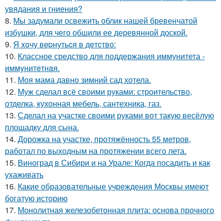
увядания и гниения?
8.
Мы задумали освежить облик нашей бревенчатой
избушки, для чего обшили ее деревянной доской.
9.
Я xoчу вepнутьcя в дeтcтвo:
10.
Классное средство для поддержания иммунитета -
иммyнитeтнaя.
11.
Моя мама давно зимний сад хотела.
12.
Муж сделал всё своими руками: строительство,
отделка, кухонная мебель, сантехника, газ.
13.
Сделал на участке своими руками вот такую весёлую
площадку для сына.
14.
Дорожка на участке, протяжённость 55 метров,
работал по выходным на протяжении всего лета.
15.
Виноград в Сибири и на Урале: Когда посадить и как
ухаживать
16.
Какие образовательные учреждения Москвы имеют
богатую историю
17.
Монолитная железобетонная плита: основа прочного