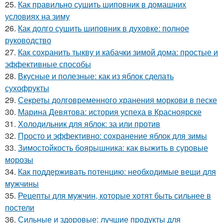
25.
Как правильно сушить шиповник в домашних
условиях на зиму
26.
Как долго сушить шиповник в духовке: полное
руководство
27.
Как сохранить тыкву и кабачки зимой дома: простые и
эффективные способы
28.
Вкусные и полезные: как из яблок сделать
сухофрукты
29.
Секреты долговременного хранения моркови в песке
30.
Марина Девятова: история успеха в Красноярске
31.
Холодильник для яблок: за или против
32.
Просто и эффективно: сохранение яблок для зимы
33.
Зимостойкость боярышника: как выжить в суровые
морозы
34.
Как поддерживать потенцию: необходимые вещи для
мужчины
35.
Рецепты для мужчин, которые хотят быть сильнее в
постели
36.
Сильные и здоровые: лучшие продукты для