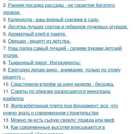
2.
Ранняя посадка рассады - не гарантия богатого
урожая.
3.
Календула - ваш верный союзник в саду.
4.
Десятка лучших сортов и гибридов пучковых огурцов.
5.
Ароматный хлеб в пакете.
6.
Орешки - рецепт из детства.
7.
Наш папка самый лучший - своими руками детский
уголок.
8.
Тыквенный пирог. Ингредиенты:
9.
Ежегодно делаю вино , внимание, только по этому
рецепту -.
10.
Смастерили втроём за одну неделю - беседка.
11.
Советы по обрезке разросшегося винограда
изабелла
12.
Железобетонная плита под фундамент: все, что
нужно знать о современном строительстве
13.
Можно ли есть сырую свеклу: правда или миф
14.
Как современные высотки вписываются в