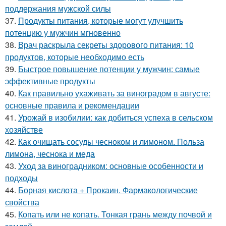
поддержания мужской силы
37.
Продукты питания, которые могут улучшить
потенцию у мужчин мгновенно
38.
Врач раскрыла секреты здорового питания: 10
продуктов, которые необходимо есть
39.
Быстрое повышение потенции у мужчин: самые
эффективные продукты
40.
Как правильно ухаживать за виноградом в августе:
основные правила и рекомендации
41.
Урожай в изобилии: как добиться успеха в сельском
хозяйстве
42.
Как очищать сосуды чесноком и лимоном. Польза
лимона, чеснока и меда
43.
Уход за виноградником: основные особенности и
подходы
44.
Борная кислота + Прокаин. Фармакологические
свойства
45.
Копать или не копать. Тонкая грань между почвой и