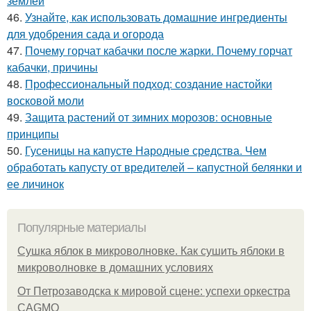
землей
46.
Узнайте, как использовать домашние ингредиенты
для удобрения сада и огорода
47.
Почему горчат кабачки после жарки. Почему горчат
кабачки, причины
48.
Профессиональный подход: создание настойки
восковой моли
49.
Защита растений от зимних морозов: основные
принципы
50.
Гусеницы на капусте Народные средства. Чем
обработать капусту от вредителей – капустной белянки и
ее личинок
Популярные материалы
Сушка яблок в микроволновке. Как сушить яблоки в
микроволновке в домашних условиях
От Петрозаводска к мировой сцене: успехи оркестра
CAGMO