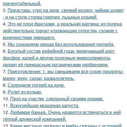
презентабельный.
3.
Представь: утро на даче, свежий воздух, чайник шумит
- и на столе стопка горячих, пышных оладий.
4.
Это не плод фантазии, а реальная картина: из полена
действительно торчат угрожающие отростки, схожие с
конечностями умершего.
5.
Мы сохраняем овощи без использования погреба.
6.
Богатый состав кофейной гущи, включающий азот,
фосфор, калий и другие полезные микроэлементы,
делает её прекрасным органическим удобрением.
7.
Приготовление: 1. мы смешиваем все сухие продукты:
манку, муку, сахар, разрыхлитель.
8.
Соорудили погреб на даче.
9.
Рулет из рульки.
10.
Пруд на участке, сделанный своими руками.
11.
Вскуснейшая квашеная капуста.
12.
Любимая банька. Очень нравится встречаться в ней
тёплой дружеской компанией.
13.
Какие местные легенды и мифы связаны с историей