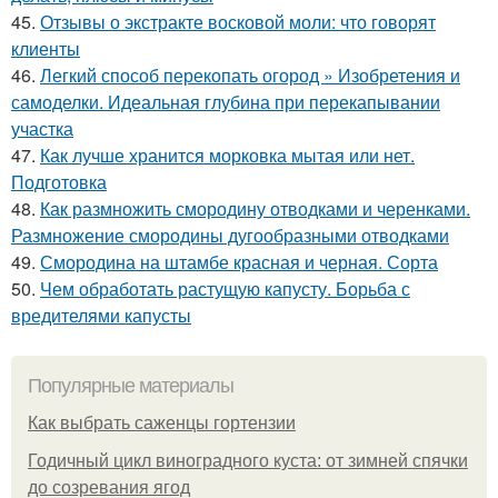
45.
Отзывы о экстракте восковой моли: что говорят
клиенты
46.
Легкий способ перекопать огород » Изобретения и
самоделки. Идеальная глубина при перекапывании
участка
47.
Как лучше хранится морковка мытая или нет.
Подготовка
48.
Как размножить смородину отводками и черенками.
Размножение смородины дугообразными отводками
49.
Смородина на штамбе красная и черная. Сорта
50.
Чем обработать растущую капусту. Борьба с
вредителями капусты
Популярные материалы
Как выбрать саженцы гортензии
Годичный цикл виноградного куста: от зимней спячки
до созревания ягод