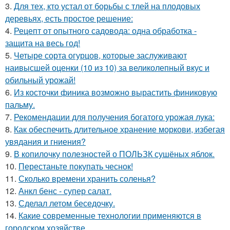
3.
Для тех, кто устал от борьбы с тлей на плодовых
деревьях, есть простое решение:
4.
Рецепт от опытного садовода: одна обработка -
защита на весь год!
5.
Четыре сорта огурцов, которые заслуживают
наивысшей оценки (10 из 10) за великолепный вкус и
обильный урожай!
6.
Из косточки финика возможно вырастить финиковую
пальму.
7.
Рекомендации для получения богатого урожая лука:
8.
Как обеспечить длительное хранение моркови, избегая
увядания и гниения?
9.
В копилочку полезностей о ПОЛЬЗК сушёных яблок.
10.
Перестаньте покупать чеснок!
11.
Сколько времени хранить соленья?
12.
Анкл бенс - супер салат.
13.
Сделал летом беседочку.
14.
Какие современные технологии применяются в
городском хозяйстве