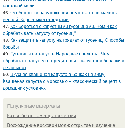
восковой моли
46.
Особенности размножения ремонтантной малины
весной. Корневыми отводками
47.
Как бороться с капустными гусеницами. Чем и как
обрабатывать капусту от гусениц?
48.
Как защитить капусту на грядках от гусениц. Способы
борьбы
49.
Гусеницы на капусте Народные средства. Чем
обработать капусту от вредителей – капустной белянки и
ее личинок
50.
Вкусная квашеная капуста в банках на зиму.
Квашеная капуста с морковью – классический рецепт в
домашних условиях
Популярные материалы
Как выбрать саженцы гортензии
Восхождение восковой моли: открытие и изучение