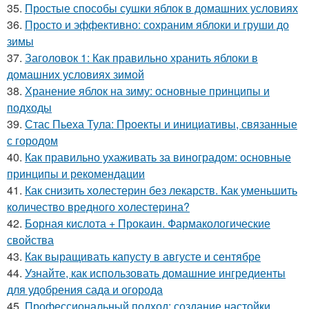
35.
Простые способы сушки яблок в домашних условиях
36.
Просто и эффективно: сохраним яблоки и груши до
зимы
37.
Заголовок 1: Как правильно хранить яблоки в
домашних условиях зимой
38.
Хранение яблок на зиму: основные принципы и
подходы
39.
Стас Пьеха Тула: Проекты и инициативы, связанные
с городом
40.
Как правильно ухаживать за виноградом: основные
принципы и рекомендации
41.
Как снизить холестерин без лекарств. Как уменьшить
количество вредного холестерина?
42.
Борная кислота + Прокаин. Фармакологические
свойства
43.
Как выращивать капусту в августе и сентябре
44.
Узнайте, как использовать домашние ингредиенты
для удобрения сада и огорода
45.
Профессиональный подход: создание настойки