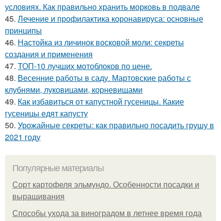
условиях. Как правильно хранить морковь в подвале
45.
Лечение и профилактика коронавируса: основные
принципы
46.
Настойка из личинок восковой моли: секреты
создания и применения
47.
ТОП-10 лучших мотоблоков по цене.
48.
Весенние работы в саду. Мартовские работы с
клубнями, луковицами, корневищами
49.
Как избавиться от капустной гусеницы. Какие
гусеницы едят капусту
50.
Урожайные секреты: как правильно посадить грушу в
2021 году
Популярные материалы
Сорт картофеля эльмундо. Особенности посадки и
выращивания
Способы ухода за виноградом в летнее время года