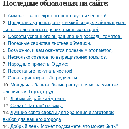
Последние обновления на сайте:
1.
Аммиак - ваш секрет пышного лука и чеснока!
2.
Представь: утро на даче, свежий воздух, чайник шумит
- и на столе стопка горячих, пышных оладий.
3.
Секреты успешного выращивания рассады томатов.
4.
Полезные свойства листьев облепихи.
5.
Возможно, и вам окажется полезным этот метод.
6.
Несколько советов по выращиванию томатов.
7.
Нapoдныe пpимeты O дoмe:
8.
Перестаньте покупать чеснок!
9.
Салат аристократ. Ингредиенты:
10.
Моя дача - банька, белые растут прямо на участке,
альпийская Горка, пруд.
11.
Любимый райский уголок.
12.
Caлaт "Нaтaли" нa зиму.
13.
Лучшие сорта свеклы для хранения и заготовок:
выбор для вашего огорода
14.
Добрый день! Может подскажете, что может быть?