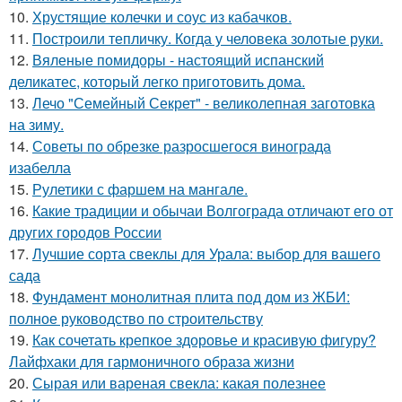
10.
Хрустящие колечки и соус из кабачков.
11.
Построили тепличку. Когда у человека золотые руки.
12.
Вяленые помидоры - настоящий испанский
деликатес, который легко приготовить дома.
13.
Лечо "Семейный Секрет" - великолепная заготовка
на зиму.
14.
Советы по обрезке разросшегося винограда
изабелла
15.
Рулетики с фаршем на мангале.
16.
Какие традиции и обычаи Волгограда отличают его от
других городов России
17.
Лучшие сорта свеклы для Урала: выбор для вашего
сада
18.
Фундамент монолитная плита под дом из ЖБИ:
полное руководство по строительству
19.
Как сочетать крепкое здоровье и красивую фигуру?
Лайфхаки для гармоничного образа жизни
20.
Сырая или вареная свекла: какая полезнее