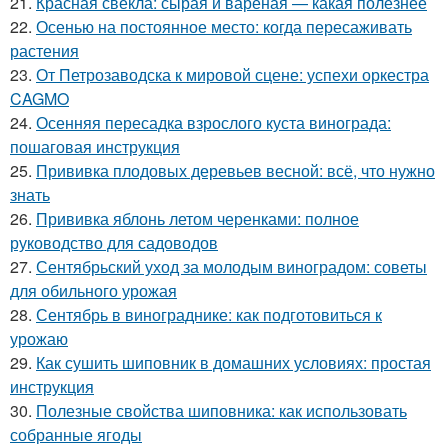
21.
Красная свекла: сырая и вареная — какая полезнее
22.
Осенью на постоянное место: когда пересаживать
растения
23.
От Петрозаводска к мировой сцене: успехи оркестра
CAGMO
24.
Осенняя пересадка взрослого куста винограда:
пошаговая инструкция
25.
Прививка плодовых деревьев весной: всё, что нужно
знать
26.
Прививка яблонь летом черенками: полное
руководство для садоводов
27.
Сентябрьский уход за молодым виноградом: советы
для обильного урожая
28.
Сентябрь в винограднике: как подготовиться к
урожаю
29.
Как сушить шиповник в домашних условиях: простая
инструкция
30.
Полезные свойства шиповника: как использовать
собранные ягоды