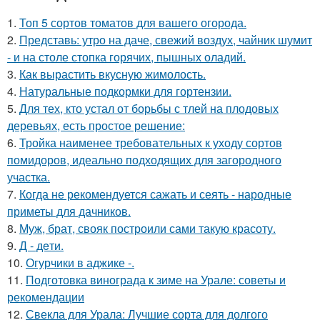
1.
Топ 5 сортов томатов для вашего огорода.
2.
Представь: утро на даче, свежий воздух, чайник шумит
- и на столе стопка горячих, пышных оладий.
3.
Как вырастить вкусную жимолость.
4.
Натуральные подкормки для гортензии.
5.
Для тех, кто устал от борьбы с тлей на плодовых
деревьях, есть простое решение:
6.
Тройка наименее требовательных к уходу сортов
помидоров, идеально подходящих для загородного
участка.
7.
Когда не рекомендуется сажать и сеять - народные
приметы для дачников.
8.
Муж, брат, свояк построили сами такую красоту.
9.
Д - дeти.
10.
Огурчики в аджике -.
11.
Подготовка винограда к зиме на Урале: советы и
рекомендации
12.
Свекла для Урала: Лучшие сорта для долгого