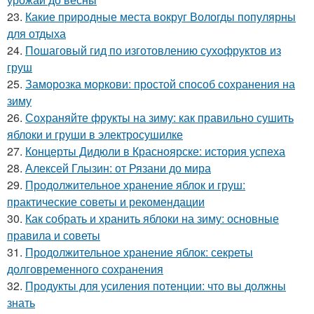
23.
Какие природные места вокруг Вологды популярны
для отдыха
24.
Пошаговый гид по изготовлению сухофруктов из
груш
25.
Заморозка моркови: простой способ сохранения на
зиму
26.
Сохраняйте фрукты на зиму: как правильно сушить
яблоки и груши в электросушилке
27.
Концерты Дидюли в Красноярске: история успеха
28.
Алексей Глызин: от Рязани до мира
29.
Продолжительное хранение яблок и груш:
практические советы и рекомендации
30.
Как собрать и хранить яблоки на зиму: основные
правила и советы
31.
Продолжительное хранение яблок: секреты
долговременного сохранения
32.
Продукты для усиления потенции: что вы должны
знать