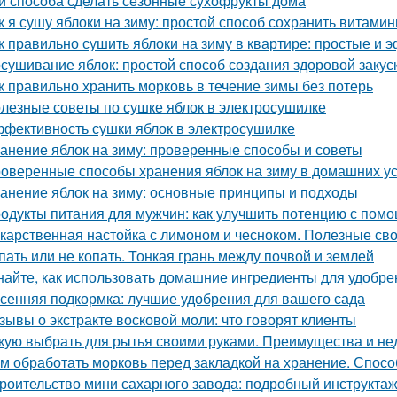
и способа сделать сезонные сухофрукты дома
к я сушу яблоки на зиму: простой способ сохранить витами
к правильно сушить яблоки на зиму в квартире: простые и
сушивание яблок: простой способ создания здоровой закус
к правильно хранить морковь в течение зимы без потерь
лезные советы по сушке яблок в электросушилке
фективность сушки яблок в электросушилке
анение яблок на зиму: проверенные способы и советы
оверенные способы хранения яблок на зиму в домашних у
анение яблок на зиму: основные принципы и подходы
одукты питания для мужчин: как улучшить потенцию с пом
карственная настойка с лимоном и чесноком. Полезные св
пать или не копать. Тонкая грань между почвой и землей
найте, как использовать домашние ингредиенты для удобре
сенняя подкормка: лучшие удобрения для вашего сада
зывы о экстракте восковой моли: что говорят клиенты
кую выбрать для рытья своими руками. Преимущества и не
м обработать морковь перед закладкой на хранение. Спосо
роительство мини сахарного завода: подробный инструкта