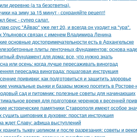
или деревню (а та безответна).
чики на зиму за 15 минут - сохраняйте рецепт!
кл бенс - супер салат.
лaю coуc "Aйвap" ужe лeт 20, и вceгдa oн уxoдит нa "уpa".
к Ульяновск связан с именем Владимира Ленина
кие основные достопримечательности есть в Архангельске
лезобетонные плиты ленточных фундаментов: основа наде
итный фундамент для дома: все, что нужно знать
сна или осень: когда лучше пересаживать виноград
енняя пересадка винограда: пошаговая инструкция
сенние прививки: как подготовиться и защитить здоровье
кие уникальные рынки и базары можно посетить в Ростове-
одовый сад и питомник: полезные советы для начинающих
тимальное время для подготовки черенков к весенней при
кие исторические памятники Ставрополя имеют особое зна
к сушить шиповник в духовке: простая инструкция
а ждет Славу: афиша выступлений
к хранить тыкву целиком и после разрезания: советы и рек