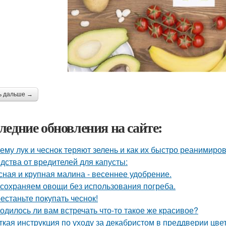
ь дальше →
ледние обновления на сайте:
ему лук и чеснок теряют зелень и как их быстро реанимиров
дства от вредителей для капусты:
сная и крупная малина - весеннее удобрение.
сохраняем овощи без использования погреба.
естаньте покупать чеснок!
одилось ли вам встречать что-то такое же красивое?
ткая инструкция по уходу за декабристом в преддверии цве