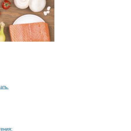
ать.
тения: