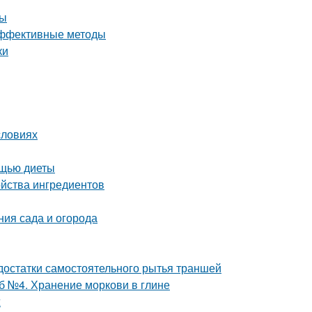
ны
 эффективные методы
ки
словиях
ощью диеты
ойства ингредиентов
ния сада и огорода
достатки самостоятельного рытья траншей
б №4. Хранение моркови в глине
ж