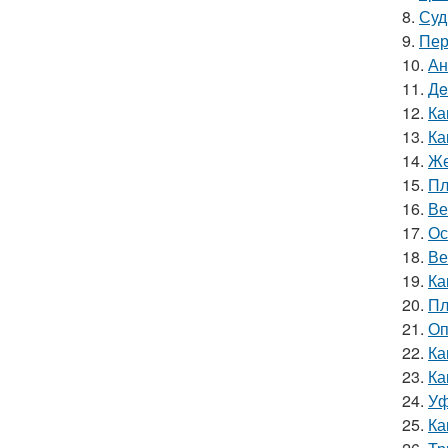
8.
Суд
9.
Пер
10.
Ан
11.
Дe
12.
Ка
13.
Ка
14.
Же
15.
Пл
16.
Ве
17.
Ос
18.
Ве
19.
Ка
20.
Пл
21.
Оп
22.
Ка
23.
Ка
24.
Уф
25.
Ка