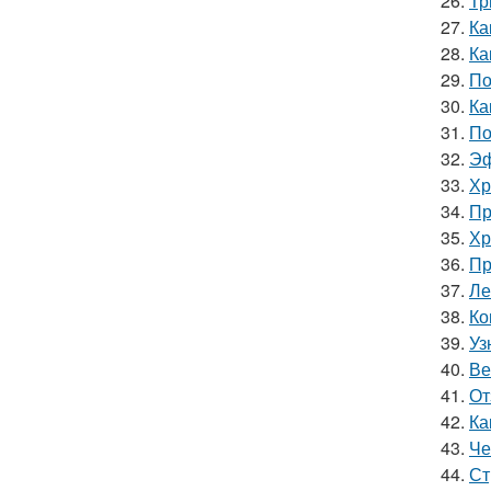
26.
Тр
27.
Ка
28.
Ка
29.
По
30.
Ка
31.
По
32.
Эф
33.
Хр
34.
Пр
35.
Хр
36.
Пр
37.
Ле
38.
Ко
39.
Уз
40.
Ве
41.
От
42.
Ка
43.
Че
44.
Ст