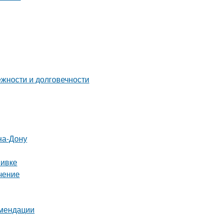
жности и долговечности
на-Дону
вивке
чение
омендации