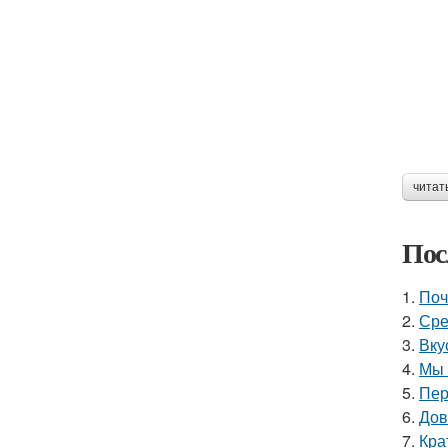
читат
Пос
1.
Поч
2.
Сре
3.
Вку
4.
Мы 
5.
Пер
6.
Дов
7.
Кра