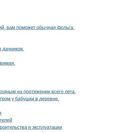
ий, вам поможет обычная фольга.
я дачников.
твимая.
ходным на протяжении всего лета.
утром у бабушки в деревне.
я
телей
роительства и эксплуатации