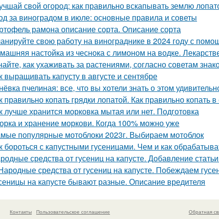
учшай свой огород: как правильно вскапывать землю лопат
од за виноградом в июле: основные правила и советы
ртофель рамона описание сорта. Описание сорта
анируйте свою работу на винограднике в 2024 году с помо
машняя настойка из чеснока с лимоном на водке. Лекарств
найте, как ухаживать за растениями, согласно советам зна
к выращивать капусту в августе и сентябре
нёвка пчелиная: все, что вы хотели знать о этом удивитель
к правильно копать грядки лопатой. Как правильно копать 
к лучше хранится морковка мытая или нет. Подготовка
орка и хранение моркови. Когда 100% можно уже
мые популярные мотоблоки 2023г. Выбираем мотоблок
к бороться с капустными гусеницами. Чем и как обрабатыват
родные средства от гусениц на капусте. Добавление статьи
Народные средства от гусениц на капусте. Побеждаем гусе
сеницы на капусте бывают разные. Описание вредителя
Контакты
Пользовательское соглашение
Обратная св