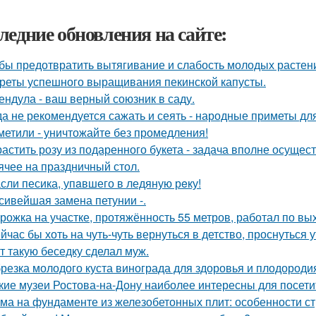
ледние обновления на сайте:
бы предотвратить вытягивание и слабость молодых растен
реты успешного выращивания пекинской капусты.
ендула - ваш верный союзник в саду.
да не рекомендуется сажать и сеять - народные приметы дл
метили - уничтожайте без промедления!
астить розу из подаренного букета - задача вполне осущес
ячее на праздничный стол.
сли песика, упaвшего в ледяную рeку!
сивейшая замена петунии -.
рожка на участке, протяжённость 55 метров, работал по вы
йчас бы хоть на чуть-чуть вернуться в детство, проснуться 
т такую беседку сделал муж.
резка молодого куста винограда для здоровья и плодороди
кие музеи Ростова-на-Дону наиболее интересны для посети
ма на фундаменте из железобетонных плит: особенности ст