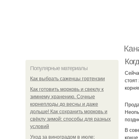
Кан
Ког
Популярные материалы
Сейча
Как выбрать саженцы гортензии
стоят
корня
Как готовить морковь и свеклу к
зимнему хранению. Сочные
Прода
корнеплоды до весны и даже
Неопы
дольше! Как сохранить морковь и
поздн
свёклу зимой: способы для разных
условий
В сов
конце
Уход за виноградом в июле: