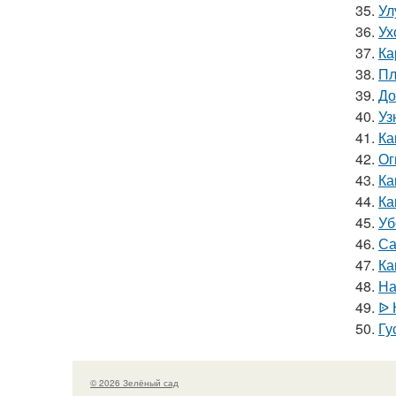
35.
Ул
36.
Ух
37.
Ка
38.
Пл
39.
До
40.
Уз
41.
Ка
42.
Ог
43.
Ка
44.
Ка
45.
Уб
46.
Са
47.
Ка
48.
На
49.
ᐉ 
50.
Гу
© 2026 Зелёный сад