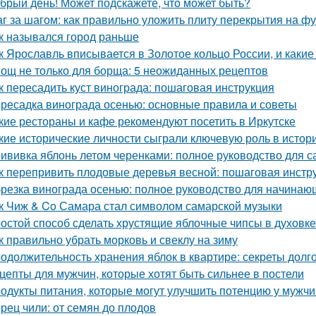
брый день! Может подскажете, что может быть?
г за шагом: как правильно уложить плиту перекрытия на ф
к назывался город раньше
к Ярославль вписывается в Золотое кольцо России, и какие
ощ не только для борща: 5 неожиданных рецептов
к пересадить куст винограда: пошаговая инструкция
ресадка винограда осенью: основные правила и советы
кие рестораны и кафе рекомендуют посетить в Иркутске
кие исторические личности сыграли ключевую роль в исто
ививка яблонь летом черенками: полное руководство для 
к перепривить плодовые деревья весной: пошаговая инстр
резка винограда осенью: полное руководство для начинаю
к Чиж & Co Самара стал символом самарской музыки
остой способ сделать хрустящие яблочные чипсы в духовке
к правильно убрать морковь и свеклу на зиму
одолжительность хранения яблок в квартире: секреты долг
цепты для мужчин, которые хотят быть сильнее в постели
одукты питания, которые могут улучшить потенцию у мужч
рец чили: от семян до плодов