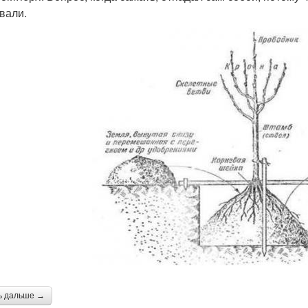
вали.
ь дальше →