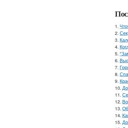
Пос
1.
Что
2.
Сек
3.
Кал
4.
Ког
5.
"За
6.
Выр
7.
Гор
8.
Спа
9.
Кра
10.
До
11.
Се
12.
Во
13.
Об
14.
Ка
15.
До