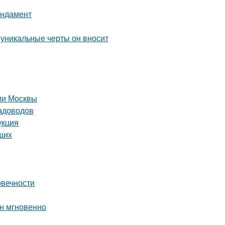
ундамент
 уникальные черты он вносит
рии Москвы
садоводов
укция
щих
овечности
ин мгновенно