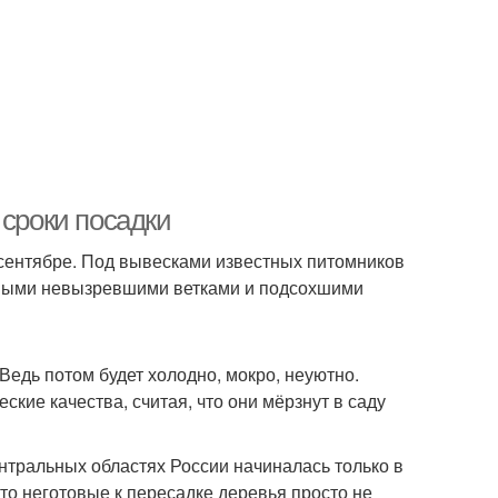
 сроки посадки
 сентябре. Под вывесками известных питомников
ёными невызревшими ветками и подсохшими
Ведь потом будет холодно, мокро, неуютно.
ие качества, считая, что они мёрзнут в саду
нтральных областях России начиналась только в
что неготовые к пересадке деревья просто не