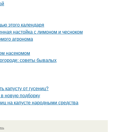
ой
щью этого календаря
енная настойка с лимоном и чесноком
комого агронома
ном насекомом
в огороде: советы бывалых
ь капусту от гусениц?
 в новую подборку
ниц на капусте народными средства
язь