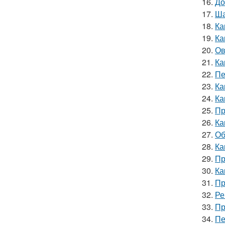
16.
До
17.
Ша
18.
Ка
19.
Ка
20.
Ов
21.
Ка
22.
Пе
23.
Ка
24.
Ка
25.
Пр
26.
Ка
27.
Об
28.
Ка
29.
Пр
30.
Ка
31.
Пр
32.
Ре
33.
Пр
34.
Пе