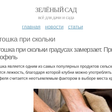
ЗЕЛЁНЫЙ САД
всё для дачи и сада
главная
новости
статьи
тошка при скольки
ошка при скольки градусах замерзает. Пр
тофель
шка является одним из самых популярных продуктов сельск
тся лежкость, благодаря которой клубни можно употреблят
феля считается неотъемлемым фактором в выборе места х