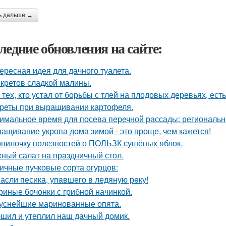
ь дальше →
ледние обновления на сайте:
ересная идея для дачного туалета.
екретов сладкой малины.
 тех, кто устал от борьбы с тлей на плодовых деревьях, ест
реты при выращивании картофеля.
имальное время для посева перечной рассады: региональн
ащивание укропа дома зимой - это проще, чем кажется!
опилочку полезностей о ПОЛЬЗК сушёных яблок.
ный салат на праздничный стол.
ичные пучковые сорта огурцов:
асли песика, упaвшего в ледяную рeку!
риные бочонки с грибной начинкой.
уснейшие маринованные опята.
шил и утеплил наш дачный домик.