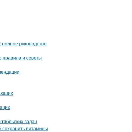
: полное руководство
е правила и советы
омендации
нающих
ающих
нтябрьских задач
об сохранить витамины