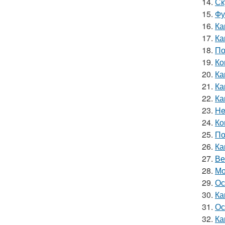
14.
Ск
15.
Фу
16.
Ка
17.
Ка
18.
По
19.
Ко
20.
Ка
21.
Ка
22.
Ка
23.
He
24.
Ко
25.
По
26.
Ка
27.
Ве
28.
Мо
29.
Ос
30.
Ка
31.
Ос
32.
Ка