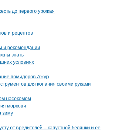
жесть до первого урожая
тов и рецептов
ты и рекомендации
лжны знать
ашних условиях
сание помидоров Ажур
нструментов для копания своими руками
ном насекомом
ния моркови
а зиму
сту от вредителей – капустной белянки и ее