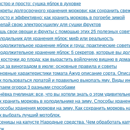
стро и просто: сушка яблок в духовке
креты долгосрочного хранения моркови: как сохранить све
осто и эффективно: как хранить морковь в погребе зимой
елай свою электросушилку для сушки фруктов
шь свои овощи и фрукты с помощью этих 25 полезных сове
лодильник для хранения яблок: миф или реальность
одолжительное хранение яблок и груш: практические сове
одолжительное хранение яблок: 5 секретов, которые вы до
 косточки до плода: как вырастить войлочную вишню в дом
од за виноградом в июле: основные правила и советы
новные характеристики томата Ажур описание сорта. Опи
к пользоваться лопатой и правильно выкопать яму. Виды и
паем огород 3 разными способами
нёвка пчелиная: все, что вы хотели знать о этом удивитель
к хранить морковь в холодильнике на зиму. Способы хране
особы хранения моркови на зиму. Как сохранить морковь н
к выбрать лучший мотоблок.
сеницы на капусте Народные средства. Чем обработать капу
ок