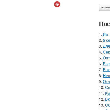
читат
Пос
1.
Инт
2.
5 с
3.
Для
4.
Сек
5.
Опт
6.
Выр
7.
В к
8.
Неж
9.
Отл
10.
Сп
11.
Ку
12.
Вк
13.
Об