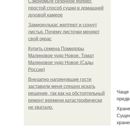
Сэкономьте сезонное яблоко:
простой способ сушки в домашней
духовой камере
Замиокулькас желтеют и сохнут
листья. Почему листочки меняют
свой окрас
Купить семена Помидоры
Малиновое чудо Новое. Томат
Малиновое чудо Новое (Сады
России)
Внезапно нагрянувшие гости
заставили меня спешно искать
Чаще 
решение, так как на обстоятельный
предв
ремонт времени катастрофически
не хватало.
Хране
Сущес
хране