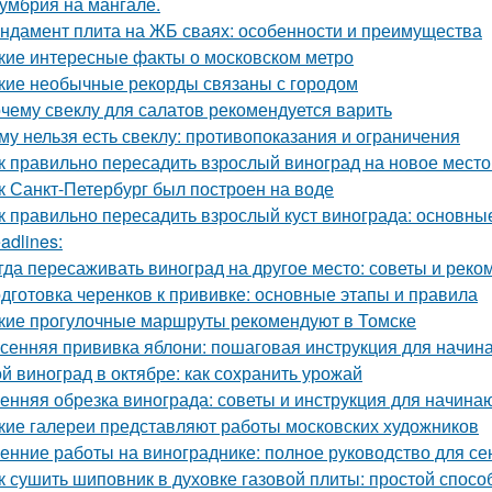
умбрия на мангале.
ндамент плита на ЖБ сваях: особенности и преимущества
кие интересные факты о московском метро
кие необычные рекорды связаны с городом
чему свеклу для салатов рекомендуется варить
му нельзя есть свеклу: противопоказания и ограничения
к правильно пересадить взрослый виноград на новое место
к Санкт-Петербург был построен на воде
к правильно пересадить взрослый куст винограда: основны
adlines:
гда пересаживать виноград на другое место: советы и рек
дготовка черенков к прививке: основные этапы и правила
кие прогулочные маршруты рекомендуют в Томске
сенняя прививка яблони: пошаговая инструкция для начи
й виноград в октябре: как сохранить урожай
енняя обрезка винограда: советы и инструкция для начин
кие галереи представляют работы московских художников
енние работы на винограднике: полное руководство для се
к сушить шиповник в духовке газовой плиты: простой спос