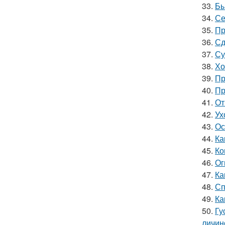
33.
Бы
34.
Се
35.
Пр
36.
Сд
37.
Су
38.
Хо
39.
Пр
40.
Пр
41.
От
42.
Ух
43.
Ос
44.
Ка
45.
Ко
46.
Ог
47.
Ка
48.
Сп
49.
Ка
50.
Гу
личин