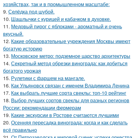
хозяйствах, так и в промышленном масштабе:
9.
Селёдка под шубой.
10.
Шашлычки с курицей и кабачком в духовке.
11.
Медовый пирог с яблоками - ароматный и очень
вкусный.
12.
Какие образовательные учреждения Москвы имеют
богатую историю
13.
Московское метро: подземное царство архитектуры
14.
Секретный метод обрезки винограда: как добиться
богатого урожая
15.
Рулетики с фаршем на мангале.
16.
Как Ульяновск связан с именем Владимира Ленина
17.
Как выбрать лучшие сорта свеклы: топ-10 рейтинг
18.
Выбор лучших сортов свеклы для разных регионов
России: рекомендации фермерам
19.
Какие экскурсии в Ростове считаются лучшими
20.
Осенняя пересадка винограда: когда и как сделать
всё правильно
21.
От Петрозаводска к мировой сцене: успехи оркестра