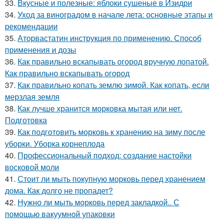
33.
Вкусные и полезные: яблоки сушеные в Изидри
34.
Уход за виноградом в начале лета: основные этапы и
рекомендации
35.
Аторвастатин инструкция по применению. Способ
применения и дозы
36.
Как правильно вскапывать огород вручную лопатой.
Как правильно вскапывать огород
37.
Как правильно копать землю зимой. Как копать, если
мерзлая земля
38.
Как лучше хранится морковка мытая или нет.
Подготовка
39.
Как подготовить морковь к хранению на зиму после
уборки. Уборка корнеплода
40.
Профессиональный подход: создание настойки
восковой моли
41.
Стоит ли мыть покупную морковь перед хранением
дома. Как долго не пропадет?
42.
Нужно ли мыть морковь перед закладкой.. С
помощью вакуумной упаковки