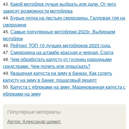
43.
Какой мотоблок лучше выбрать для дачи. От чего
зависят возможности мотоблока
44.
Бурые пятна на листьях смородины. Галловая тля на
смородине
45.
Самые популярные мотоблоки 2023г. Выбираем
мотоблок
46.
Рейтинг ТОП-10 лучших мотоблоков 2023 года.
47.
Смородина на штамбе красная и черная. Сорта
48.
Чем обработать капусту от гусениц народными
средствами. Чем полить или опрыскать?
49.
Квашеная капуста на зиму в банках. Как солить
капусту на зиму в банке: пошаговый рецепт
50.
Капуста с яблоками на зиму. Маринованная капуста с
яблоками на зиму
Популярные материалы
Автор: Александр шемет.