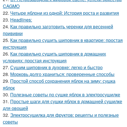
CAGMO
22.
Четыре яблони из одной: История роста и развития
23.
Headlines:
24.
Как правильно заготовить черенки для весенней
прививки
25.
Как правильно сушить шиповник в квартире: простая
инструкция
26.
Как правильно сушить шиповник в домашних
условиях: простая инструкция
27.
Сушим шиповник в духовке: легко и быстро
28.
Морковь долго храниться: проверенные способы
29.
Простой способ сохранения яблок на зиму: сушка
яблок
30.
Полезные советы по сушке яблок в электросушилке
31.
Простые шаги для сушки яблок в домашней сушилке
для овощей
32.
Электросушилка для фруктов: рецепты и полезные
советы