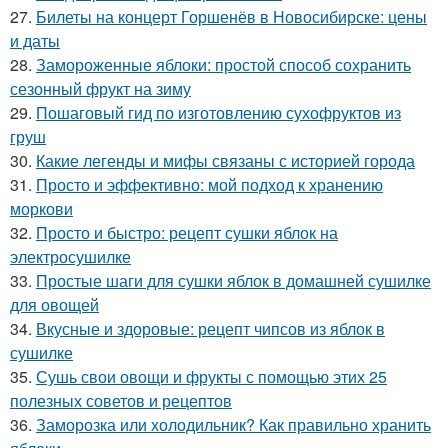
27.
Билеты на концерт Горшенёв в Новосибирске: цены
и даты
28.
Замороженные яблоки: простой способ сохранить
сезонный фрукт на зиму
29.
Пошаговый гид по изготовлению сухофруктов из
груш
30.
Какие легенды и мифы связаны с историей города
31.
Просто и эффективно: мой подход к хранению
моркови
32.
Просто и быстро: рецепт сушки яблок на
электросушилке
33.
Простые шаги для сушки яблок в домашней сушилке
для овощей
34.
Вкусные и здоровые: рецепт чипсов из яблок в
сушилке
35.
Сушь свои овощи и фрукты с помощью этих 25
полезных советов и рецептов
36.
Заморозка или холодильник? Как правильно хранить