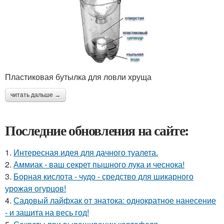
Пластиковая бутылка для ловли хруща
читать дальше →
Последние обновления на сайте:
1.
Интересная идея для дачного туалета.
2.
Аммиак - ваш секрет пышного лука и чеснока!
3.
Борная кислота - чудо - средство для шикарного
урожая огурцов!
4.
Садовый лайфхак от знатока: однократное нанесение
- и защита на весь год!