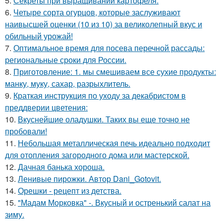
5.
Секреты при выращивании картофеля.
6.
Четыре сорта огурцов, которые заслуживают
наивысшей оценки (10 из 10) за великолепный вкус и
обильный урожай!
7.
Оптимальное время для посева перечной рассады:
региональные сроки для России.
8.
Приготовление: 1. мы смешиваем все сухие продукты:
манку, муку, сахар, разрыхлитель.
9.
Краткая инструкция по уходу за декабристом в
преддверии цветения:
10.
Вкуснейшие оладушки. Таких вы еще точно не
пробовали!
11.
Небольшая металлическая печь идеально подходит
для отопления загородного дома или мастерской.
12.
Дачная банька хороша.
13.
Ленивые пирожки. Автор Dani_Gotovit.
14.
Орешки - рецепт из детства.
15.
"Мадам Морковка" -. Вкусный и остренький салат на
зиму.