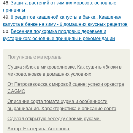
48.
Защита растений от зимних морозов: основные
принципы
49.
8 рецептов квашеной капусты в банке.. Квашеная
капуста в банке на зиму - 6 домашних вкусных рецептов
50.
Весенняя подкормка плодовых деревьев и
кустарников: основные принципы и рекомендации
Популярные материалы
Сушка яблок в микроволновке. Как сушить яблоки в
микроволновке в домашних условиях
От Петрозаводска к мировой сцене: успехи оркестра
CAGMO
Описание сорта томата хурма и особенности
выращивания. Характеристика и описание сорта
Сделал открытую беседку своими руками.
Автор: Екатерина Антонова.