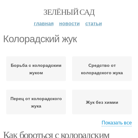
ЗЕЛЁНЫЙ САД
главная
новости
статьи
Колорадский жук
Борьба с колорадским
Средство от
жуком
колорадского жука
Перец от колорадского
Жук без химии
жука
Показать все
Как бороться с колорадским
Жук на картофеле
Колорадские жуки