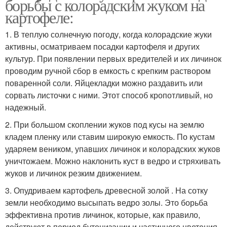
борьбы с колорадским жуком на
картофеле:
1. В теплую солнечную погоду, когда колорадские жуки
активны, осматриваем посадки картофеля и других
культур. При появлении первых вредителей и их личинок
проводим ручной сбор в емкость с крепким раствором
поваренной соли. Яйцекладки можно раздавить или
сорвать листочки с ними. Этот способ кропотливый, но
надежный.
2. При большом скоплении жуков под кусы на землю
кладем пленку или ставим широкую емкость. По кустам
ударяем веником, упавших личинок и колорадских жуков
уничтожаем. Можно наклонить куст в ведро и стряхивать
жуков и личинок резким движением.
3. Опудриваем картофель древесной золой . На сотку
земли необходимо высыпать ведро золы. Это борьба
эффективна против личинок, которые, как правило,
действуют в период бутонизации и частичного цветения