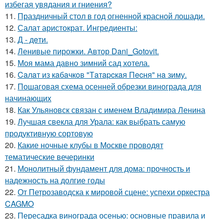
избегая увядания и гниения?
11.
Праздничный стол в год огненной красной лошади.
12.
Салат аристократ. Ингредиенты:
13.
Д - дeти.
14.
Ленивые пирожки. Автор Dani_Gotovit.
15.
Моя мама давно зимний сад хотела.
16.
Caлaт из кaбaчкoв "Тaтapcкaя Пecня" нa зиму.
17.
Пошаговая схема осенней обрезки винограда для
начинающих
18.
Как Ульяновск связан с именем Владимира Ленина
19.
Лучшая свекла для Урала: как выбрать самую
продуктивную сортовую
20.
Какие ночные клубы в Москве проводят
тематические вечеринки
21.
Монолитный фундамент для дома: прочность и
надежность на долгие годы
22.
От Петрозаводска к мировой сцене: успехи оркестра
CAGMO
23.
Пересадка винограда осенью: основные правила и