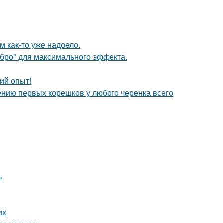
ям как-то уже надоело.
ебро" для максимального эффекта.
ий опыт!
ению первых корешков у любого черенка всего
ь
их