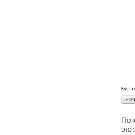
Куст г
читат
Поче
это 