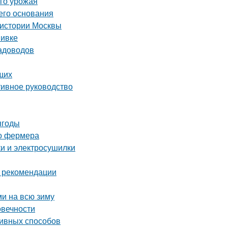
ого урожая
его основания
 истории Москвы
вивке
садоводов
щих
тивное руководство
ягоды
го фермера
ки и электросушилки
и рекомендации
ми на всю зиму
овечности
ивных способов