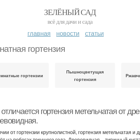
ЗЕЛЁНЫЙ САД
всё для дачи и сада
главная
новости
статьи
натная гортензия
Пышноцветущая
мнатные гортензии
Ржавч
гортензия
 отличается гортензия метельчатая от др
ревовидная.
ичии от гортензии крупнолистной, гортензия метельчатая и 
тёт на побегах текущего года. Древовидная – типичный куста