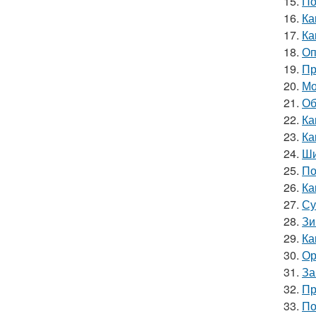
15.
По
16.
Ка
17.
Ка
18.
Оп
19.
Пр
20.
Мо
21.
Об
22.
Ка
23.
Ка
24.
Ши
25.
По
26.
Ка
27.
Су
28.
Зи
29.
Ка
30.
Ор
31.
За
32.
Пр
33.
По