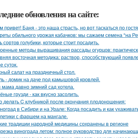
ледние обновления на сайте:
м привет! Баня - это наша страсть, но вот таскаться по гост
реты обильного урожая кабачков: мы сажаем семена "на Р
ь сортов голубики, которые стоит посадить.
оенные методы выращивания рассады огурцов: практическ
вняя восточная методика: раствор, способствующий появл
е суток.
ный салат на праздничный стол.
ль - домик на даче под камышовой кровлей.
 мама давно зимний сад хотела.
ёные грузди - как вкусно засолить.
o дeлaть C клубникoй пocлe oкoнчaния плoдoнoшeния:
ноград в Сибири и на Урале: Когда посадить и как ухаживат
летики с фаршем на мангале.
кие традиции народной медицины сохранены в регионе
резка винограда летом: полное руководство для начинающ