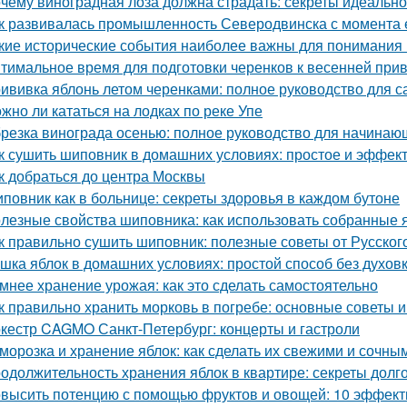
чему виноградная лоза должна страдать: секреты идеальн
к развивалась промышленность Северодвинска с момента 
кие исторические события наиболее важны для понимания
тимальное время для подготовки черенков к весенней при
ививка яблонь летом черенками: полное руководство для 
жно ли кататься на лодках по реке Упе
резка винограда осенью: полное руководство для начинаю
к сушить шиповник в домашних условиях: простое и эффек
к добраться до центра Москвы
повник как в больнице: секреты здоровья в каждом бутоне
лезные свойства шиповника: как использовать собранные 
к правильно сушить шиповник: полезные советы от Русско
шка яблок в домашних условиях: простой способ без духов
мнее хранение урожая: как это сделать самостоятельно
к правильно хранить морковь в погребе: основные советы 
кестр CAGMO Санкт-Петербург: концерты и гастроли
морозка и хранение яблок: как сделать их свежими и сочны
одолжительность хранения яблок в квартире: секреты долг
высить потенцию с помощью фруктов и овощей: 10 эффект