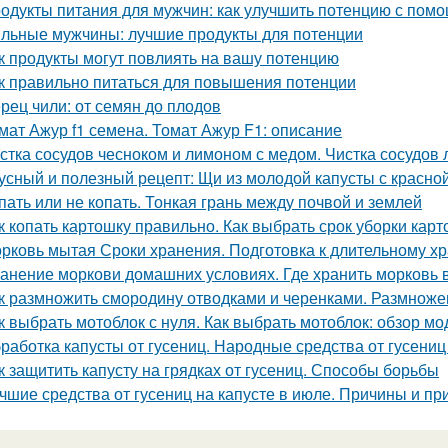
одукты питания для мужчин: как улучшить потенцию с пом
льные мужчины: лучшие продукты для потенции
к продукты могут повлиять на вашу потенцию
к правильно питаться для повышения потенции
рец чили: от семян до плодов
мат Ажур f1 семена. Томат Ажур F1: описание
стка сосудов чесноком и лимоном с медом. Чистка сосудов 
усный и полезный рецепт: Щи из молодой капусты с красн
пать или не копать. Тонкая грань между почвой и землей
к копать картошку правильно. Как выбрать срок уборки кар
рковь мытая Сроки хранения. Подготовка к длительному х
анение моркови домашних условиях. Где хранить морковь 
к размножить смородину отводками и черенками. Размнож
к выбрать мотоблок с нуля. Как выбрать мотоблок: обзор мо
работка капусты от гусениц. Народные средства от гусениц
к защитить капусту на грядках от гусениц. Способы борьбы
чшие средства от гусениц на капусте в июле. Причины и пр