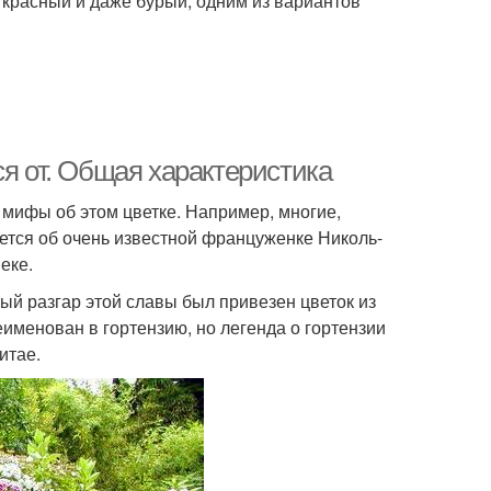
, красный и даже бурый, одним из вариантов
ся от. Общая характеристика
 мифы об этом цветке. Например, многие,
ается об очень известной француженке Николь-
еке.
ый разгар этой славы был привезен цветок из
еименован в гортензию, но легенда о гортензии
итае.