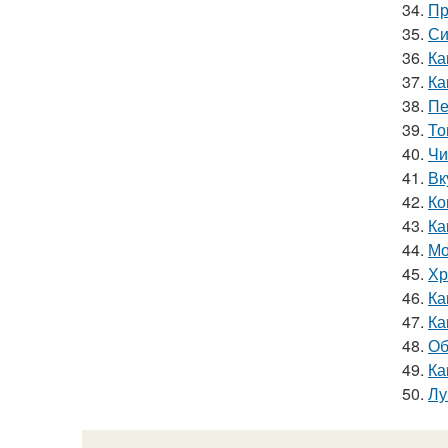
34.
Пр
35.
Си
36.
Ка
37.
Ка
38.
Пе
39.
То
40.
Чи
41.
Вк
42.
Ко
43.
Ка
44.
Мо
45.
Хр
46.
Ка
47.
Ка
48.
Об
49.
Ка
50.
Лу