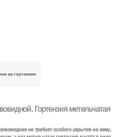
ина на гортензии
евовидной. Гортензия метельчатая
древовидная не требует особого укрытия на зиму,
рник, а вот метельчатая гортензия растёт в виде