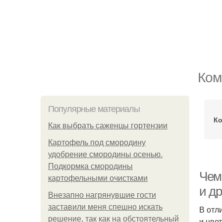
Ком
Популярные материалы
Ко
Как выбрать саженцы гортензии
Картофель под смородину
удобрение смородины осенью.
Подкормка смородины
Чем
картофельными очистками
и д
Внезапно нагрянувшие гости
заставили меня спешно искать
В отл
решение, так как на обстоятельный
и цве