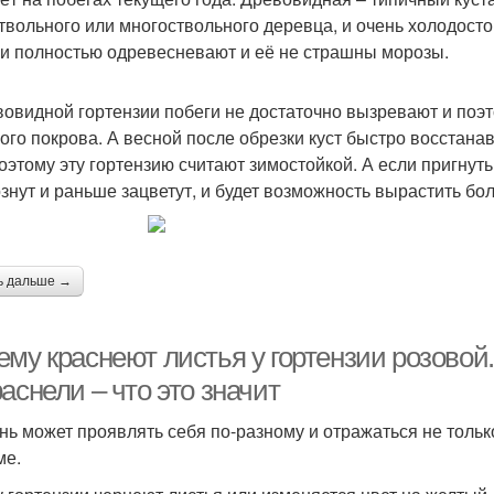
твольного или многоствольного деревца, и очень холодосто
ни полностью одревесневают и её не страшны морозы.
вовидной гортензии побеги не достаточно вызревают и поэ
ого покрова. А весной после обрезки куст быстро восстанав
Поэтому эту гортензию считают зимостойкой. А если пригнуть 
знут и раньше зацветут, и будет возможность вырастить бо
ь дальше →
му краснеют листья у гортензии розовой.
аснели – что это значит
нь может проявлять себя по-разному и отражаться не только
ме.