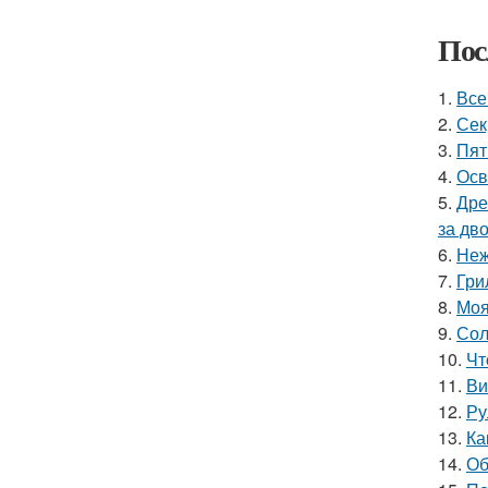
Пос
1.
Все
2.
Сек
3.
Пят
4.
Осв
5.
Дре
за дво
6.
Неж
7.
Гри
8.
Моя
9.
Сол
10.
Чт
11.
Ви
12.
Ру
13.
Ка
14.
Об