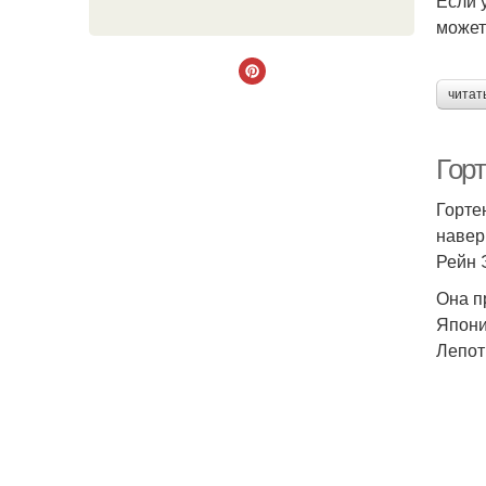
Если 
может
читат
Гор
Горте
навер
Рейн 
Она п
Япони
Лепот