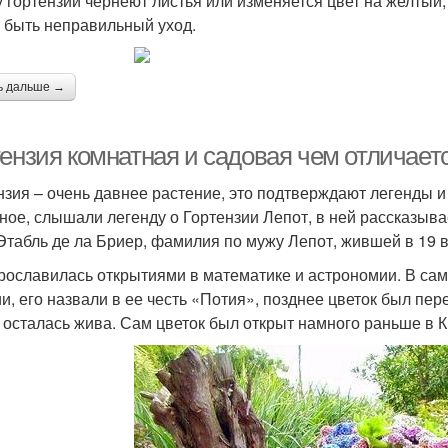
у гортензии чернеют листья или изменяется цвет на желтый
 быть неправильный уход.
ь дальше →
тензия комнатная и садовая чем отличает
нзия – очень давнее растение, это подтверждают легенды и
ное, слышали легенду о Гортензии Лепот, в ней рассказыв
Этабль де ла Бриер, фамилия по мужу Лепот, жившей в 19 в
рославилась открытиями в математике и астрономии. В сам
и, его назвали в ее честь «Потия», позднее цветок был пер
 осталась жива. Сам цветок был открыт намного раньше в К