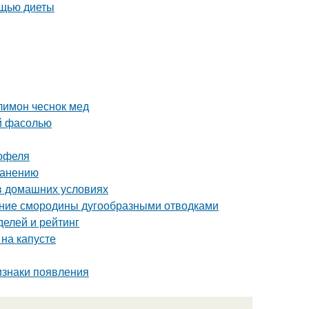
ощью диеты
лимон чеснок мед
ой фасолью
тофеля
ранению
в домашних условиях
ение смородины дугообразными отводками
делей и рейтинг
 на капусте
изнаки появления