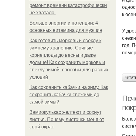
ремонт времени катастрофически
однос
не хватало.
к осе
Больше энергии и потенции: 4
У дре
основных витамина для мужчин
снежн
Как готовить морковь и свеклу к
год. 
зимнему хранению. Сочные
помёр
корнеплоды до весны и даже
дольше! Как сохранить морковь и
свёклу зимой: способы для разных
условий
читат
Как сохранить кабачки на зиму. Как
сохранить кабачки свежими до
Поче
самой зимы?
покр
Замиокулькас желтеют и сохнут
Болез
листья. Почему листочки меняют
систе
свой окрас