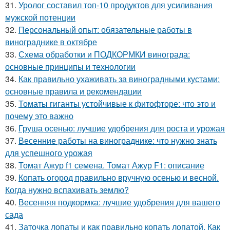
31.
Уролог составил топ-10 продуктов для усиливания
мужской потенции
32.
Персональный опыт: обязательные работы в
винограднике в октябре
33.
Схема обработки и ПОДКОРМКИ винограда:
основные принципы и технологии
34.
Как правильно ухаживать за виноградными кустами:
основные правила и рекомендации
35.
Томаты гиганты устойчивые к фитофторе: что это и
почему это важно
36.
Груша осенью: лучшие удобрения для роста и урожая
37.
Весенние работы на винограднике: что нужно знать
для успешного урожая
38.
Томат Ажур f1 семена. Томат Ажур F1: описание
39.
Копать огород правильно вручную осенью и весной.
Когда нужно вспахивать землю?
40.
Весенняя подкормка: лучшие удобрения для вашего
сада
41.
Заточка лопаты и как правильно копать лопатой. Как