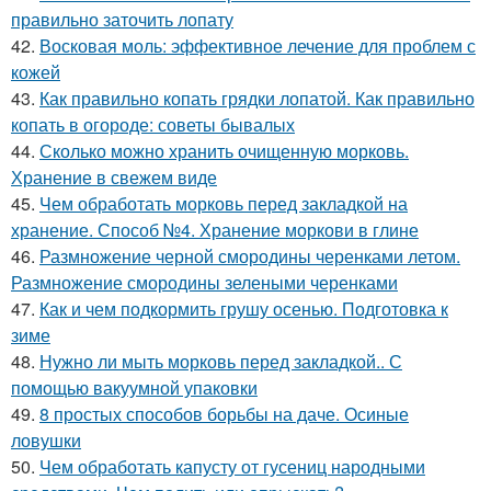
правильно заточить лопату
42.
Восковая моль: эффективное лечение для проблем с
кожей
43.
Как правильно копать грядки лопатой. Как правильно
копать в огороде: советы бывалых
44.
Сколько можно хранить очищенную морковь.
Хранение в свежем виде
45.
Чем обработать морковь перед закладкой на
хранение. Способ №4. Хранение моркови в глине
46.
Размножение черной смородины черенками летом.
Размножение смородины зелеными черенками
47.
Как и чем подкормить грушу осенью. Подготовка к
зиме
48.
Нужно ли мыть морковь перед закладкой.. С
помощью вакуумной упаковки
49.
8 простых способов борьбы на даче. Осиные
ловушки
50.
Чем обработать капусту от гусениц народными