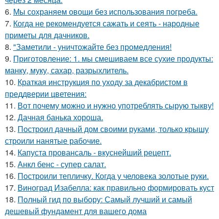
6.
Мы сохраняем овощи без использования погреба.
7.
Когда не рекомендуется сажать и сеять - народные
приметы для дачников.
8.
"Заметили - уничтожайте без промедления!
9.
Приготовление: 1. мы смешиваем все сухие продукты:
манку, муку, сахар, разрыхлитель.
10.
Краткая инструкция по уходу за декабристом в
преддверии цветения:
11.
Вот почему можно и нужно употреблять сырую тыкву!
12.
Дачная банька хороша.
13.
Построил дачный дом своими руками, только крышу
строили нанятые рабочие.
14.
Капуста провансаль - вкуснейший рецепт.
15.
Анкл бенс - супер салат.
16.
Построили тепличку. Когда у человека золотые руки.
17.
Виноград Изабелла: как правильно формировать куст
18.
Полный гид по выбору: Самый лучший и самый
дешевый фундамент для вашего дома