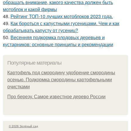
обращать внимание, какого качества должен быть
мотоблок и какой фирмы
48.
Рейтинг ТОП-10 лучших мотоблоков 2023 года.
49.
Как бороться с капустными гусеницами. Чем и как
обрабатывать капусту от гусениц?
50.
Весенняя подкормка плодовых деревьев и
кустарников: основные принципы и рекомендации
Популярные материалы
Картофель под смородину удобрение смородины
осенью. Подкормка смородины картофельными
очистками
Про березу. Самое известное дерево России
© 2026 Зелёный сад