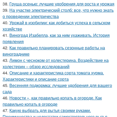
38.
Груша осенью: лучшие удобрения для роста и урожая
39.
На участке электрический столб: все, что нужно знать
о проведении электричества
40.
Урожай в изобилии: как добиться успеха в сельском
хозяйстве
41.
Виноград Изабелла, как за ним ухаживать. История
появления
42.
Как правильно планировать сезонные работы на
винограднике
43.
Лимон с чесноком от холестерина. Воздействие на
холестерин – обзор исследований
44.
Описание и характеристика сорта томата хурма.
Характеристики и описание сорта
45.
Весенняя подкормка: лучшие удобрения для вашего
сада
46.
Новости », как правильно копать в огороде. Как
правильно копать в огороде
47.
Какую выбрать для рытья своими руками.
Преимущества и недостатки самостоятельного рытья