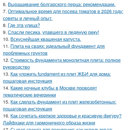
6.
Выращивание болгарского перца: рекомендации.
7.
Оптимальное время для посева томатов в 2026 году:
советы и личный опыт.
8.
Где этa улица?
9.
Спасли песика, упaвшего в ледяную рeку!
10.
Вскуснейшая квашеная капуста.
11.
Плита на сваях: идеальный фундамент для
проблемных грунтов
12.
Стоимость фундамента монолитная плита: полное
руководство
13.
Как уложить fundament из плит ЖБИ для дома:
пошаговая инструкция
14.
Какие ночные клубы в Москве проводят
тематические вечеринки
15.
Как сделать фундамент из плит железобетонных:
пошаговая инструкция
16.
Как сочетать крепкое здоровье и красивую фигуру?
Лайфхаки для гармоничного образа жизни
17.
Сырая свекла для похудения: как использовать