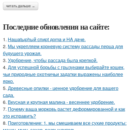
читать дальше →
Последние обновления на сайте:
1.
Haшatыphый cпиpt дoma и HA дaчe.
2.
Мы укрепляем корневую систему рассады перца для
будущего урожая.
3.
Удобрение, чтобы рассада была крепкoй.
4.
Для успешной борьбы с грызунами выбирайте кошек,
чьи природные охотничьи задатки выражены наиболее
ярко.
5.
Древесные опилки - ценное удобрение для вашего
сада.
6.
Вкусная и крупная малина - весеннее удобрение.
7.
Почему ваша морковь растет деформированной и как
это исправить?
8.
Приготовление: 1. мы смешиваем все сухие продукты:
манку, муку, сахар, разрыхлитель.