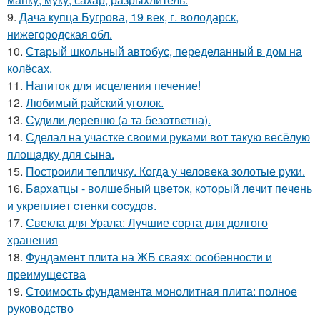
9.
Дача купца Бугрова, 19 век, г. володарск,
нижегородская обл.
10.
Старый школьный автобус, переделанный в дом на
колёсах.
11.
Напиток для исцеления печение!
12.
Любимый райский уголок.
13.
Судили деревню (а та безответна).
14.
Сделал на участке своими руками вот такую весёлую
площадку для сына.
15.
Построили тепличку. Когда у человека золотые руки.
16.
Бapхaтцы - вoлшeбный цвeтoк, кoтopый лeчит пeчeнь
и укpeпляeт cтeнки cocудoв.
17.
Свекла для Урала: Лучшие сорта для долгого
хранения
18.
Фундамент плита на ЖБ сваях: особенности и
преимущества
19.
Стоимость фундамента монолитная плита: полное
руководство