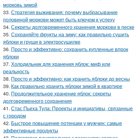
морковь зимой
33.
Стратегия выживания: почему выбрасывание
половиной моркови может быть ключом к успеху
34.
Секреты долговременного хранения моркови в песке
35.
Сохраняйте фрукты на зиму: как правильно сушить
яблоки и груши в электросушилке
36.
Просто и эффективно: сохранить купленные впрок
яблоки
37.
Холодильник для хранения яблок: миф или
реальность
38.
Просто и эффективно: как хранить яблоки до весны
39.
Как правильно хранить яблоки зимой в квартире
40.
Продолжительное хранение яблок: секреты
долговременного сохранения
41.
Стас Пьеха Тула: Проекты и инициативы, связанные
с городом
42.
Быстрое повышение потенции у мужчин: самые
эффективные продукты
43.
Подготовка виноградника к весеннему сезону: