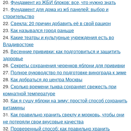
20.
Фундамент из ЖБИ блоков: все, что нужно знать
21.
Фундамент для дома из жб панелей: выбор и
строительство
22.
Свекла: 20 причин добавить её в свой рацион
23.
Как назывался город раньше
24.
Какие театры и культурные учреждения есть во
Владивостоке
25.
Весенние прививки: как подготовиться и защитить
здоровье
26.
Секреты сохранения черенков яблони для прививки
27.
Полное руководство по подготовке винограда к зиме
28.
Как добраться до центра Москвы
29.
Сколько времени тыква сохраняет свежесть при
комнатной температуре
30.
Как я сушу яблоки на зиму: простой способ сохранить
витамины
31.
Как правильно хранить свеклу и морковь, чтобы они
не потеряли свои вкусовые качества
32.
Проверенный способ: как правильно хранить