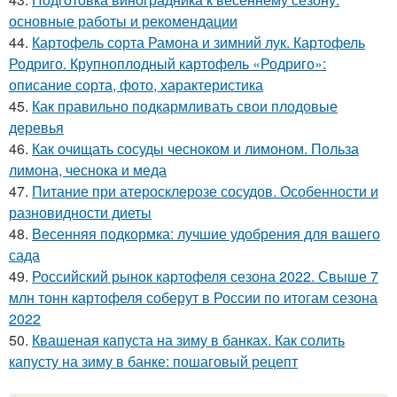
основные работы и рекомендации
44.
Картофель сорта Рамона и зимний лук. Картофель
Родриго. Крупноплодный картофель «Родриго»:
описание сорта, фото, характеристика
45.
Как правильно подкармливать свои плодовые
деревья
46.
Как очищать сосуды чесноком и лимоном. Польза
лимона, чеснока и меда
47.
Питание при атеросклерозе сосудов. Особенности и
разновидности диеты
48.
Весенняя подкормка: лучшие удобрения для вашего
сада
49.
Российский рынок картофеля сезона 2022. Свыше 7
млн тонн картофеля соберут в России по итогам сезона
2022
50.
Квашеная капуста на зиму в банках. Как солить
капусту на зиму в банке: пошаговый рецепт