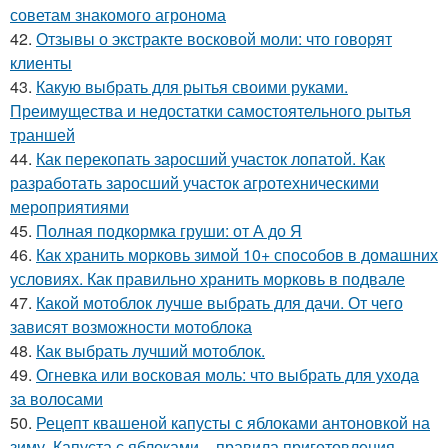
советам знакомого агронома
42.
Отзывы о экстракте восковой моли: что говорят
клиенты
43.
Какую выбрать для рытья своими руками.
Преимущества и недостатки самостоятельного рытья
траншей
44.
Как перекопать заросший участок лопатой. Как
разработать заросший участок агротехническими
мероприятиями
45.
Полная подкормка груши: от А до Я
46.
Как хранить морковь зимой 10+ способов в домашних
условиях. Как правильно хранить морковь в подвале
47.
Какой мотоблок лучше выбрать для дачи. От чего
зависят возможности мотоблока
48.
Как выбрать лучший мотоблок.
49.
Огневка или восковая моль: что выбрать для ухода
за волосами
50.
Рецепт квашеной капусты с яблоками антоновкой на
зиму. Капуста с яблоками – правила приготовления