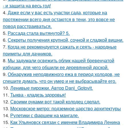
- и защита на весь год!
4.
Даже если у вас есть участки сада, которые на
протяжении всего дня остаются в тени, это вовсе не
повод расстраиваться.
5.
Рассада стала вытянутой? 5.
6.
Секреты получения крупной, сочной и сладкой вишни.
7.
Когда не рекомендуется сажать и сеять - народные
приметы для дачников.
8.
Мы задумали освежить облик нашей бревенчатой
избушки, для чего обшили ее деревянной доской.
9.
Обнаружив неподвижного ежа в период холодов, не
спешите думать, что он умер и не выбрасывайте его.
10.
Ленивые пирожки. Автор Dani_Gotovit.
11.
Тыква - кладезь здоровья!
12.
Своими руками вот такой колодец сделал.
13.
Московское метро: подземное царство архитектуры
14.
Рулетики с фаршем на мангале.
15.
Как Ульяновск связан с именем Владимира Ленина