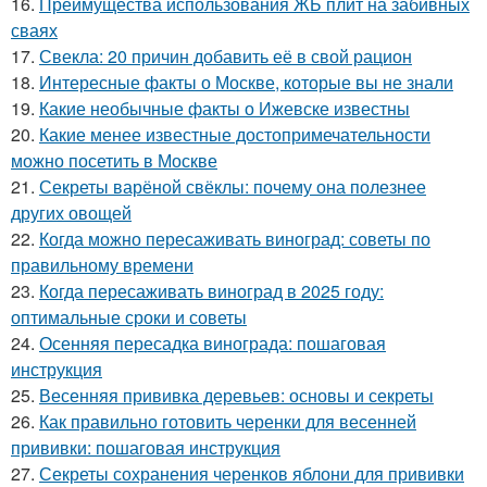
16.
Преимущества использования ЖБ плит на забивных
сваях
17.
Свекла: 20 причин добавить её в свой рацион
18.
Интересные факты о Москве, которые вы не знали
19.
Какие необычные факты о Ижевске известны
20.
Какие менее известные достопримечательности
можно посетить в Москве
21.
Секреты варёной свёклы: почему она полезнее
других овощей
22.
Когда можно пересаживать виноград: советы по
правильному времени
23.
Когда пересаживать виноград в 2025 году:
оптимальные сроки и советы
24.
Осенняя пересадка винограда: пошаговая
инструкция
25.
Весенняя прививка деревьев: основы и секреты
26.
Как правильно готовить черенки для весенней
прививки: пошаговая инструкция
27.
Секреты сохранения черенков яблони для прививки