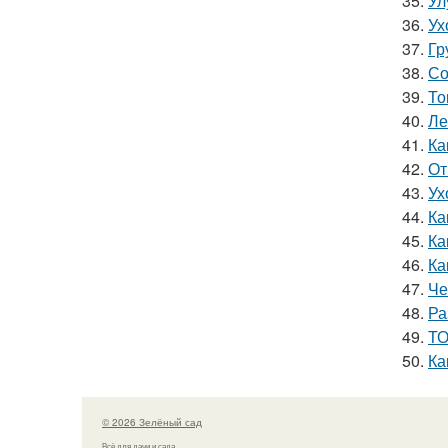
35.
Ул
36.
Ух
37.
Гр
38.
Со
39.
То
40.
Ле
41.
Ка
42.
От
43.
Ух
44.
Ка
45.
Ка
46.
Ка
47.
Че
48.
Ра
49.
ТО
50.
Ка
© 2026 Зелёный сад
Всё для дачи и сада