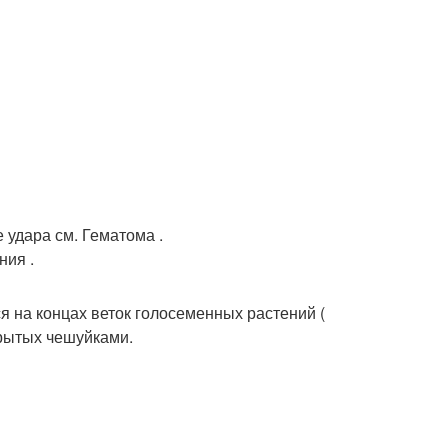
е удара см. Гематома .
ния .
я на концах веток голосеменных растений (
крытых чешуйками.