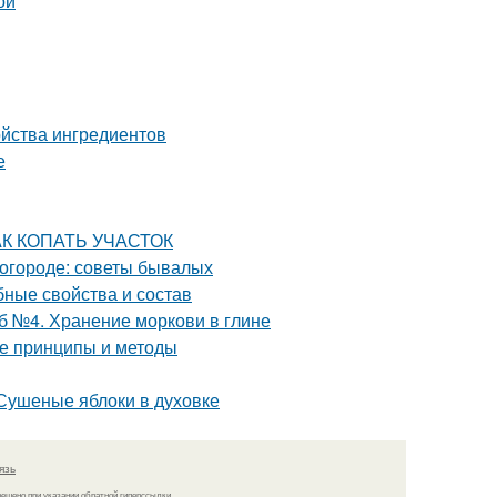
ой
ойства ингредиентов
е
КАК КОПАТЬ УЧАСТОК
в огороде: советы бывалых
бные свойства и состав
б №4. Хранение моркови в глине
е принципы и методы
 Сушеные яблоки в духовке
язь
решено при указании обратной гиперссылки.