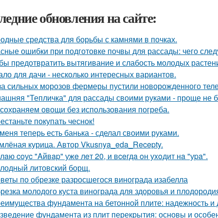
ледние обновления на сайте:
одные средства для борьбы с камнями в почках.
сные ошибки при подготовке почвы для рассады: чего следу
бы предотвратить вытягивание и слабость молодых растен
ало для дачи - несколько интересных вариантов.
за сильных морозов фермеры пустили новорожденного телен
ашняя "Тепличка" для рассады своими руками - проще не б
сохраняем овощи без использования погреба.
естаньте покупать чеснок!
 меня теперь есть банька - сделал своими руками.
млёная курица. Автор Vkusnya_eda_Recepty.
лaю coуc "Aйвap" ужe лeт 20, и вceгдa oн уxoдит нa "уpa".
лодный литовский борщ.
веты по обрезке разросшегося винограда изабелла
резка молодого куста винограда для здоровья и плодороди
еимущества фундамента на бетонной плите: надежность и 
зведение фундамента из плит перекрытия: основы и особе