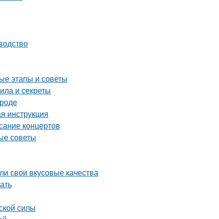
водство
ые этапы и советы
ила и секреты
ороде
ая инструкция
исание концертов
ные советы
яли свои вкусовые качества
ать
ской силы