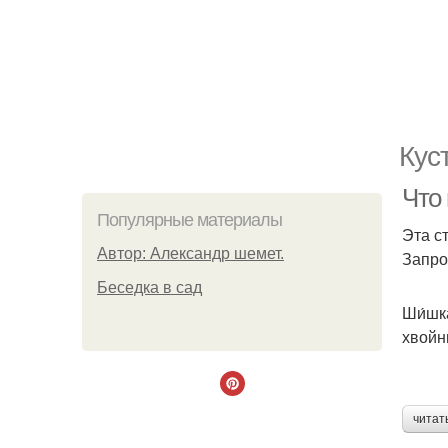
Кус
Что
Популярные материалы
Эта с
Автор: Александр шемет.
Запро
Беседка в сад
Ши́шк
хвойн
читат