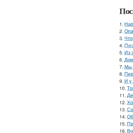
Пос
1.
Нар
2.
Опа
3.
Что
4.
Пуг
5.
Из-
6.
Дом
7.
Мы 
8.
Пер
9.
И у
10.
То
11.
Дe
12.
Хо
13.
Со
14.
Об
15.
Пр
16.
Во