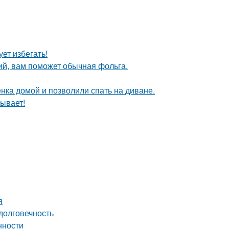
ет избегать!
ий, вам поможет обычная фольга.
ка домой и позволили спать на диване.
ывает!
я
долговечность
нности