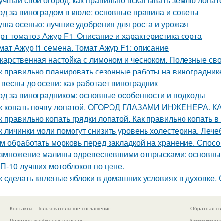
учшай свой огород: как правильно вскапывать землю лопат
од за виноградом в июле: основные правила и советы
уша осенью: лучшие удобрения для роста и урожая
рт томатов Ажур F1. Описание и характеристика сорта
мат Ажур f1 семена. Томат Ажур F1: описание
карственная настойка с лимоном и чесноком. Полезные св
к правильно планировать сезонные работы на виноградник
 весны до осени: как работает виноградник
од за виноградником: основные особенности и подходы
к копать почву лопатой. ОГОРОД ГЛАЗАМИ ИНЖЕНЕРА. 
к правильно копать грядки лопатой. Как правильно копать 
к личинки моли помогут снизить уровень холестерина. Лече
м обработать морковь перед закладкой на хранение. Спосо
змножение малины одревесневшими отпрысками: основны
П-10 лучших мотоблоков по цене.
к сделать вяленые яблоки в домашних условиях в духовке.
Контакты
Пользовательское соглашение
Обратная св
Политика конфидециальности
Копирование раз