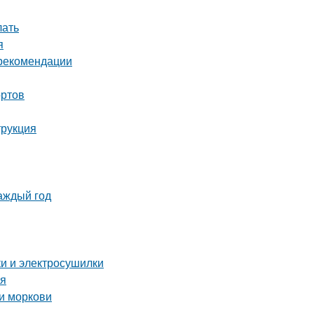
лать
я
 рекомендации
ортов
трукция
аждый год
ки и электросушилки
мя
и моркови