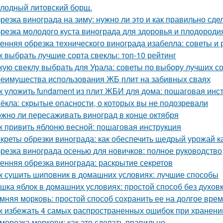
лодный литовский борщ.
резка винограда на зиму: нужно ли это и как правильно сде
резка молодого куста винограда для здоровья и плодороди
енняя обрезка технического винограда изабелла: советы и
к выбрать лучшие сорта свеклы: топ-10 рейтинг
кую свеклу выбрать для Урала: советы по выбору лучших с
еимущества использования ЖБ плит на забивных сваях
к уложить fundament из плит ЖБИ для дома: пошаговая инс
ёкла: скрытые опасности, о которых вы не подозревали
жно ли пересаживать виноград в конце октября
к привить яблоню весной: пошаговая инструкция
креты обрезки винограда: как обеспечить щедрый урожай к
резка винограда осенью для новичков: полное руководство
енняя обрезка винограда: раскрытие секретов
к сушить шиповник в домашних условиях: лучшие способы
шка яблок в домашних условиях: простой способ без духов
мняя морковь: простой способ сохранить ее на долгое вре
к избежать 4 самых распространенных ошибок при хранени
морозка моркови: как это сделать правильно