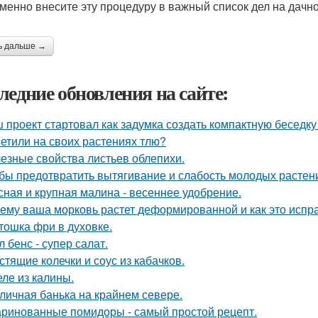
менно внесите эту процедуру в важный список дел на дачно
ь дальше →
ледние обновления на сайте:
 проект стартовал как задумка создать компактную беседку
етили на своих растениях тлю?
езные свойства листьев облепихи.
бы предотвратить вытягивание и слабость молодых растен
сная и крупная малина - весеннее удобрение.
ему ваша морковь растет деформированной и как это испр
тошка фри в духовке.
л бенс - супер салат.
стящие колечки и соус из кабачков.
ле из калины.
личная банька на крайнем севере.
ринованные помидоры - самый простой рецепт.