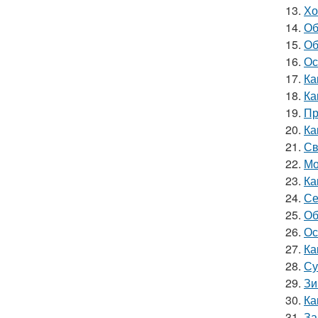
13.
Хо
14.
Об
15.
Об
16.
Ос
17.
Ка
18.
Ка
19.
Пр
20.
Ка
21.
Св
22.
Мо
23.
Ка
24.
Се
25.
Об
26.
Ос
27.
Ка
28.
Су
29.
Зи
30.
Ка
31.
За