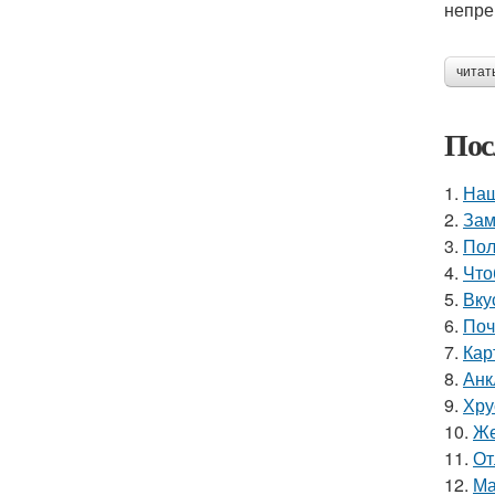
непре
читат
Пос
1.
Наш
2.
Зам
3.
Пол
4.
Что
5.
Вку
6.
Поч
7.
Кар
8.
Анк
9.
Хру
10.
Же
11.
От
12.
Ма