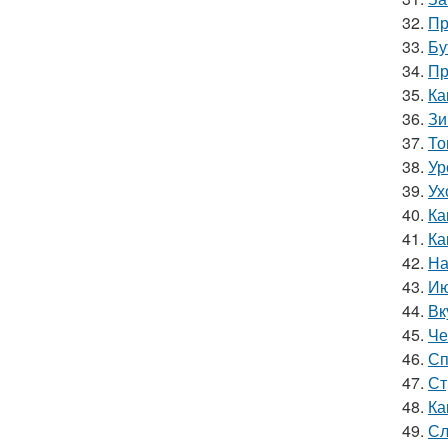
32.
Пр
33.
Бу
34.
Пр
35.
Ка
36.
Зи
37.
То
38.
Ур
39.
Ух
40.
Ка
41.
Ка
42.
На
43.
Ию
44.
Вк
45.
Че
46.
Сп
47.
Ст
48.
Ка
49.
Сл