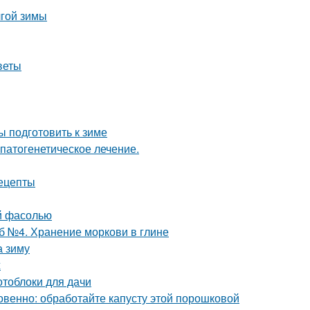
лгой зимы
веты
ы подготовить к зиме
патогенетическое лечение.
ецепты
ой фасолью
б №4. Хранение моркови в глине
а зиму
ж
отоблоки для дачи
овенно: обработайте капусту этой порошковой