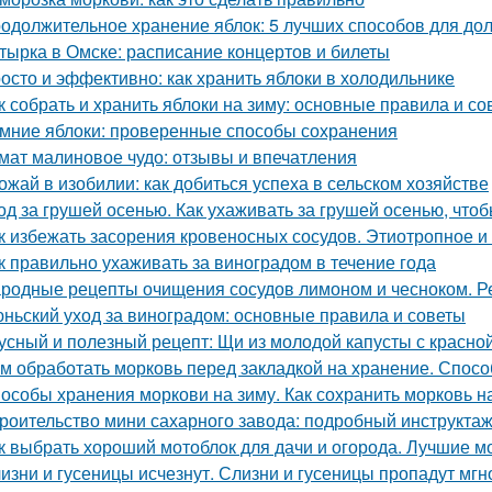
одолжительное хранение яблок: 5 лучших способов для до
тырка в Омске: расписание концертов и билеты
осто и эффективно: как хранить яблоки в холодильнике
к собрать и хранить яблоки на зиму: основные правила и со
мние яблоки: проверенные способы сохранения
мат малиновое чудо: отзывы и впечатления
ожай в изобилии: как добиться успеха в сельском хозяйстве
од за грушей осенью. Как ухаживать за грушей осенью, чтоб
к избежать засорения кровеносных сосудов. Этиотропное и 
к правильно ухаживать за виноградом в течение года
родные рецепты очищения сосудов лимоном и чесноком. Р
ньский уход за виноградом: основные правила и советы
усный и полезный рецепт: Щи из молодой капусты с красн
м обработать морковь перед закладкой на хранение. Спосо
особы хранения моркови на зиму. Как сохранить морковь н
роительство мини сахарного завода: подробный инструкта
к выбрать хороший мотоблок для дачи и огорода. Лучшие м
изни и гусеницы исчезнут. Слизни и гусеницы пропадут мгн