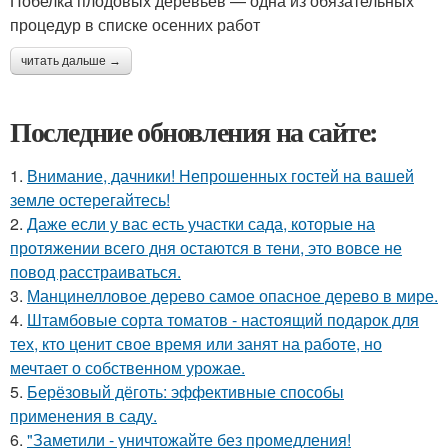
Побелка плодовых деревьев — одна из обязательных
процедур в списке осенних работ
читать дальше →
Последние обновления на сайте:
1.
Внимание, дачники! Непрошенных гостей на вашей
земле остерегайтесь!
2.
Даже если у вас есть участки сада, которые на
протяжении всего дня остаются в тени, это вовсе не
повод расстраиваться.
3.
Манцинелловое дерево самое опасное дерево в мире.
4.
Штамбовые сорта томатов - настоящий подарок для
тех, кто ценит свое время или занят на работе, но
мечтает о собственном урожае.
5.
Берёзовый дёготь: эффективные способы
применения в саду.
6.
"Заметили - уничтожайте без промедления!