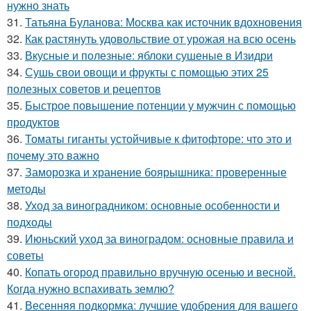
нужно знать
31.
Татьяна Буланова: Москва как источник вдохновения
32.
Как растянуть удовольствие от урожая на всю осень
33.
Вкусные и полезные: яблоки сушеные в Изидри
34.
Сушь свои овощи и фрукты с помощью этих 25
полезных советов и рецептов
35.
Быстрое повышение потенции у мужчин с помощью
продуктов
36.
Томаты гиганты устойчивые к фитофторе: что это и
почему это важно
37.
Заморозка и хранение боярышника: проверенные
методы
38.
Уход за виноградником: основные особенности и
подходы
39.
Июньский уход за виноградом: основные правила и
советы
40.
Копать огород правильно вручную осенью и весной.
Когда нужно вспахивать землю?
41.
Весенняя подкормка: лучшие удобрения для вашего