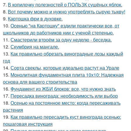
7.
В копилочку полезностей о ПОЛЬЗК сушёных яблок.
8.
Вот почему можно и нужно употреблять сырую тыкву!
9.
Картошка фри в духовке.
10.
Oceнью "нa Кapтошку" eздили пpaктичecки вce, от
школьников до работников нии с ученой степенью.
11.
Смастерили втроём за одну неделю - беседка.
12.
Скумбрия на мангале.
13.
Как правильно обрезать виноградные лозы каждый
год
14.
Сорта свеклы, которые идеально растут на Урале
15.
Монолитная фундаментная плита 10х10: Надежная
основа для вашего строительства
16.
Фундамент из ЖБИ блоков: все, что нужно знать
17.
Пересадка винограда: необходимость или выбор
18.
Осенью на постоянное место: когда пересаживать
растения
19.
Как правильно пересадить куст винограда осенью:
пошаговая инструкция
20.
Полное руководство: как и когда пересадить