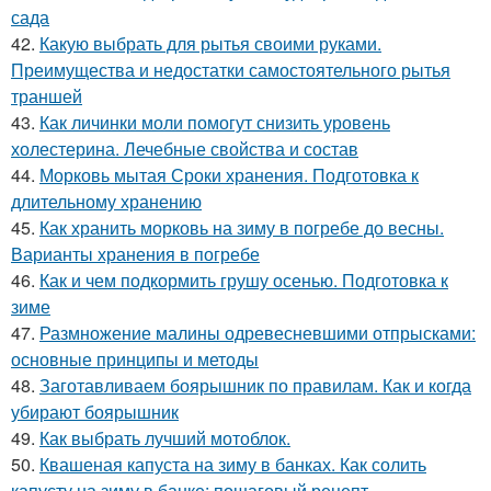
сада
42.
Какую выбрать для рытья своими руками.
Преимущества и недостатки самостоятельного рытья
траншей
43.
Как личинки моли помогут снизить уровень
холестерина. Лечебные свойства и состав
44.
Морковь мытая Сроки хранения. Подготовка к
длительному хранению
45.
Как хранить морковь на зиму в погребе до весны.
Варианты хранения в погребе
46.
Как и чем подкормить грушу осенью. Подготовка к
зиме
47.
Размножение малины одревесневшими отпрысками:
основные принципы и методы
48.
Заготавливаем боярышник по правилам. Как и когда
убирают боярышник
49.
Как выбрать лучший мотоблок.
50.
Квашеная капуста на зиму в банках. Как солить
капусту на зиму в банке: пошаговый рецепт