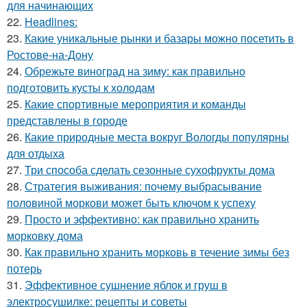
для начинающих
22.
Headlines:
23.
Какие уникальные рынки и базары можно посетить в
Ростове-на-Дону
24.
Обрежьте виноград на зиму: как правильно
подготовить кусты к холодам
25.
Какие спортивные мероприятия и команды
представлены в городе
26.
Какие природные места вокруг Вологды популярны
для отдыха
27.
Три способа сделать сезонные сухофрукты дома
28.
Стратегия выживания: почему выбрасывание
половиной моркови может быть ключом к успеху
29.
Просто и эффективно: как правильно хранить
морковку дома
30.
Как правильно хранить морковь в течение зимы без
потерь
31.
Эффективное сушнение яблок и груш в
электросушилке: рецепты и советы