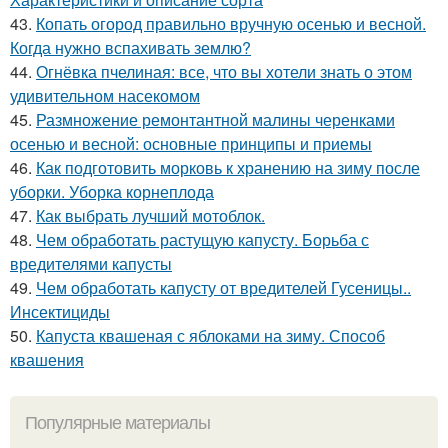
43.
Копать огород правильно вручную осенью и весной.
Когда нужно вспахивать землю?
44.
Огнёвка пчелиная: все, что вы хотели знать о этом
удивительном насекомом
45.
Размножение ремонтантной малины черенками
осенью и весной: основные принципы и приемы
46.
Как подготовить морковь к хранению на зиму после
уборки. Уборка корнеплода
47.
Как выбрать лучший мотоблок.
48.
Чем обработать растущую капусту. Борьба с
вредителями капусты
49.
Чем обработать капусту от вредителей Гусеницы..
Инсектициды
50.
Капуста квашеная с яблоками на зиму. Способ
квашения
Популярные материалы