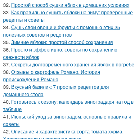
32.
Простой способ сушки яблок в домашних условиях
33.
Как правильно сушить яблоки на зиму: проверенные
рецепты и советы
34.
Сушь свои овощи и фрукты с помощью этих 25
полезных советов и рецептов
35.
Зимние яблоки: простой способ сохранения
36.
Просто и эффективно: советы по сохранению
свежести яблок
37.
Секреты долговременного хранения яблок в погребе
38.
Отзывы о картофель Романо. История
происхождения Романо
39.
Вкусный базилик: 7 простых рецептов для
домашнего стола
40.
Готовьтесь к сезону: календарь виноградаря на год в
таблице
41.
Июньский уход за виноградом: основные правила и
советы
42.
Описание и характеристика сорта томата хурма.
Характеристики и описание сорта