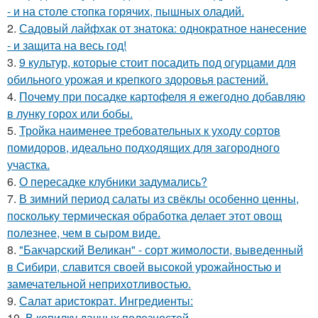
- и на столе стопка горячих, пышных оладий.
2.
Садовый лайфхак от знатока: однократное нанесение
- и защита на весь год!
3.
9 культур, которые стоит посадить под огурцами для
обильного урожая и крепкого здоровья растений.
4.
Почему при посадке картофеля я ежегодно добавляю
в лунку горох или бобы.
5.
Тройка наименее требовательных к уходу сортов
помидоров, идеально подходящих для загородного
участка.
6.
О пересадке клубники задумались?
7.
В зимний период салаты из свёклы особенно ценны,
поскольку термическая обработка делает этот овощ
полезнее, чем в сыром виде.
8.
"Бакчарский Великан" - сорт жимолости, выведенный
в Сибири, славится своей высокой урожайностью и
замечательной неприхотливостью.
9.
Салат аристократ. Ингредиенты:
10.
В копилку дачных полезностей.