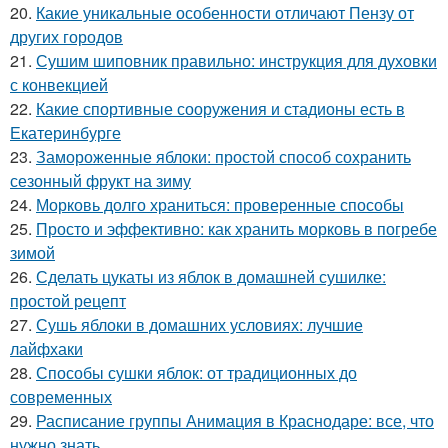
20.
Какие уникальные особенности отличают Пензу от
других городов
21.
Сушим шиповник правильно: инструкция для духовки
с конвекцией
22.
Какие спортивные сооружения и стадионы есть в
Екатеринбурге
23.
Замороженные яблоки: простой способ сохранить
сезонный фрукт на зиму
24.
Морковь долго храниться: проверенные способы
25.
Просто и эффективно: как хранить морковь в погребе
зимой
26.
Сделать цукаты из яблок в домашней сушилке:
простой рецепт
27.
Сушь яблоки в домашних условиях: лучшие
лайфхаки
28.
Способы сушки яблок: от традиционных до
современных
29.
Расписание группы Анимация в Краснодаре: все, что
нужно знать