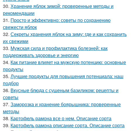
30.
Хранение яблок зимой: проверенные методы и
рекомендации
31.
Просто и эффективно: советы по сохранению
свежести яблок
32.
Секреты хранения яблок на зиму: где и как сохранить
их свежими
33.
Мужская сила и профилактика болезней: как
поддерживать здоровье и энергию
34.
Как питание влияет на мужскую потенцию: основные
продукты
35.
Лучшие продукты для повышения потенциала: наш
подбор
36.
Вкусные блюда с сушеным базиликом: рецепты и
советы
37.
Заморозка и хранение боярышника: проверенные
методы
38.
Картофель рамона все о нем. Описание сорта
39.
Картофель рамона описание сорта. Описание сорта