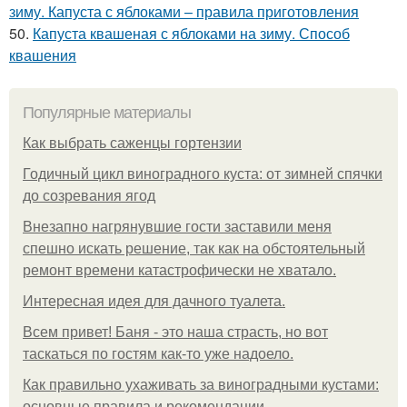
зиму. Капуста с яблоками – правила приготовления
50.
Капуста квашеная с яблоками на зиму. Способ
квашения
Популярные материалы
Как выбрать саженцы гортензии
Годичный цикл виноградного куста: от зимней спячки
до созревания ягод
Внезапно нагрянувшие гости заставили меня
спешно искать решение, так как на обстоятельный
ремонт времени катастрофически не хватало.
Интересная идея для дачного туалета.
Всем привет! Баня - это наша страсть, но вот
таскаться по гостям как-то уже надоело.
Как правильно ухаживать за виноградными кустами:
основные правила и рекомендации