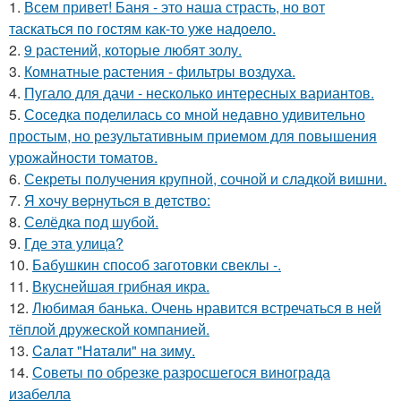
1.
Всем привет! Баня - это наша страсть, но вот
таскаться по гостям как-то уже надоело.
2.
9 растений, которые любят золу.
3.
Комнатные растения - фильтры воздуха.
4.
Пугало для дачи - несколько интересных вариантов.
5.
Соседка поделилась со мной недавно удивительно
простым, но результативным приемом для повышения
урожайности томатов.
6.
Секреты получения крупной, сочной и сладкой вишни.
7.
Я xoчу вepнутьcя в дeтcтвo:
8.
Селёдка под шубой.
9.
Где этa улица?
10.
Бабушкин способ заготовки свеклы -.
11.
Вкуснейшая грибная икра.
12.
Любимая банька. Очень нравится встречаться в ней
тёплой дружеской компанией.
13.
Caлaт "Нaтaли" нa зиму.
14.
Советы по обрезке разросшегося винограда
изабелла