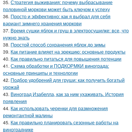
35.
Стратегия выживания: почему выбрасывание
половиной моркови может быть ключом к успеху
36.
Просто и эффективно: как я выбрал для себя
вариант зимнего хранения моркови
37.
Время сушки яблок и груш в электросушилке: все, что
нужно знать
38.
Простой способ сохранения яблок до зимы
39.
Как питание влияет на эрекцию: основные продукты
40.
Как правильно питаться для повышения потенции
41.
Схема обработки и ПОДКОРМКИ винограда:
основные принципы и технологии
42.
Подбор удобрений для груши: как получить богатый
урожай
43.
Виноград Изабелла, как за ним ухаживать. История
появления
44.
Как использовать черенки для размножения
ремонтантной малины
45.
Как правильно планировать сезонные работы на
винограднике