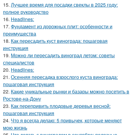
15.
Лучшее время для посадки свеклы в 2025 году:
полное руководство
16.
Headlines:
17.
Фундамент из дорожных плит: особенности и
преимущества
18.
Как пересадить куст винограда: пошаговая
инструкция
19.
Можно ли пересадить виноград летом: советы
специалистов
20.
Headlines:
21.
Осенняя пересадка взрослого куста винограда:
пошаговая инструкция
22.
Какие уникальные рынки и базары можно посетить в
Ростове-на-Дону
23.
Как перепривить плодовые деревья весной:
пошаговая инструкция
24.
Что я всегда делаю: 5 привычек, которые меняют
мою жизнь
25.
Что делать с виноградом в сентябре: полезные