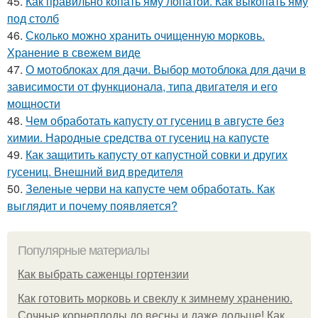
45.
Как правильно копать яму лопатой. Как выкопать яму
под столб
46.
Сколько можно хранить очищенную морковь.
Хранение в свежем виде
47.
О мотоблоках для дачи. Выбор мотоблока для дачи в
зависимости от функционала, типа двигателя и его
мощности
48.
Чем обработать капусту от гусениц в августе без
химии. Народные средства от гусениц на капусте
49.
Как защитить капусту от капустной совки и других
гусениц. Внешний вид вредителя
50.
Зеленые черви на капусте чем обработать. Как
выглядит и почему появляется?
Популярные материалы
Как выбрать саженцы гортензии
Как готовить морковь и свеклу к зимнему хранению.
Сочные корнеплоды до весны и даже дольше! Как