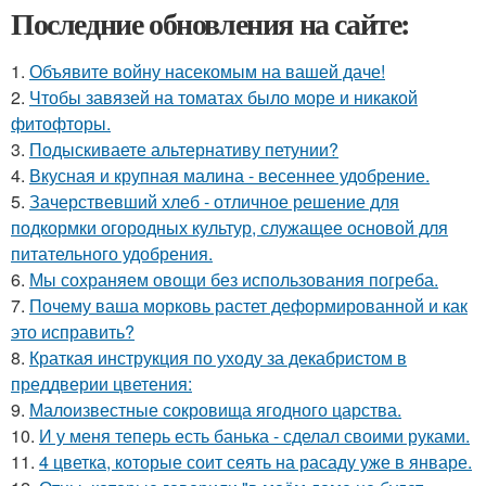
Последние обновления на сайте:
1.
Объявите войну насекомым на вашей даче!
2.
Чтобы завязей на томатах было море и никакой
фитофторы.
3.
Подыскиваете альтернативу петунии?
4.
Вкусная и крупная малина - весеннее удобрение.
5.
Зачерствевший хлеб - отличное решение для
подкормки огородных культур, служащее основой для
питательного удобрения.
6.
Мы сохраняем овощи без использования погреба.
7.
Почему ваша морковь растет деформированной и как
это исправить?
8.
Краткая инструкция по уходу за декабристом в
преддверии цветения:
9.
Малоизвестные сокровища ягодного царства.
10.
И у меня теперь есть банька - сделал своими руками.
11.
4 цветка, которые соит сеять на расаду уже в январе.