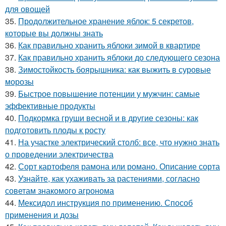
для овощей
35.
Продолжительное хранение яблок: 5 секретов,
которые вы должны знать
36.
Как правильно хранить яблоки зимой в квартире
37.
Как правильно хранить яблоки до следующего сезона
38.
Зимостойкость боярышника: как выжить в суровые
морозы
39.
Быстрое повышение потенции у мужчин: самые
эффективные продукты
40.
Подкормка груши весной и в другие сезоны: как
подготовить плоды к росту
41.
На участке электрический столб: все, что нужно знать
о проведении электричества
42.
Сорт картофеля рамона или романо. Описание сорта
43.
Узнайте, как ухаживать за растениями, согласно
советам знакомого агронома
44.
Мексидол инструкция по применению. Способ
применения и дозы