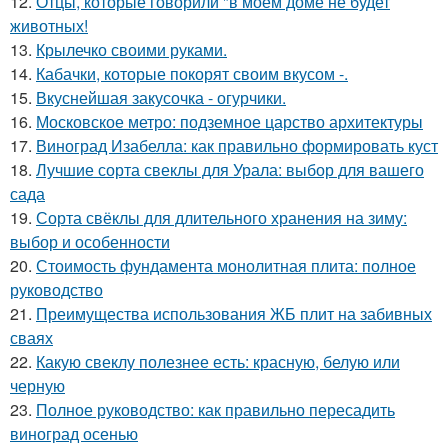
12.
Отцы, которые говорили "в моём доме не будет
животных!
13.
Крылечко своими руками.
14.
Кабачки, которые покорят своим вкусом -.
15.
Вкуснейшая закусочка - огурчики.
16.
Московское метро: подземное царство архитектуры
17.
Виноград Изабелла: как правильно формировать куст
18.
Лучшие сорта свеклы для Урала: выбор для вашего
сада
19.
Сорта свёклы для длительного хранения на зиму:
выбор и особенности
20.
Стоимость фундамента монолитная плита: полное
руководство
21.
Преимущества использования ЖБ плит на забивных
сваях
22.
Какую свеклу полезнее есть: красную, белую или
черную
23.
Полное руководство: как правильно пересадить
виноград осенью