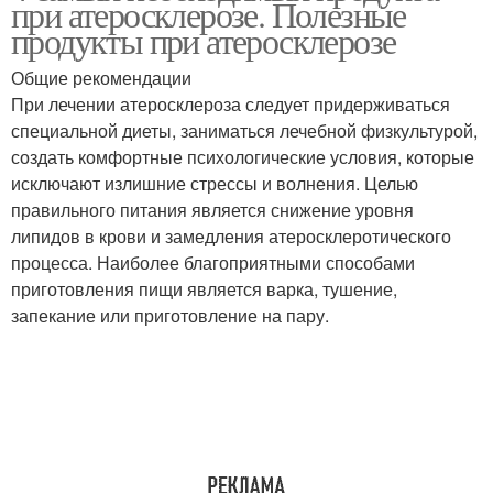
при атеросклерозе. Полезные
атеросклерозе
атеросклероза
продукты при атеросклерозе
Общие рекомендации
Питание при
При лечении атеросклероза следует придерживаться
Сливочное масло
атеросклерозе
специальной диеты, заниматься лечебной физкультурой,
создать комфортные психологические условия, которые
исключают излишние стрессы и волнения. Целью
правильного питания является снижение уровня
Помидоры при
липидов в крови и замедления атеросклеротического
атеросклерозе
процесса. Наиболее благоприятными способами
приготовления пищи является варка, тушение,
запекание или приготовление на пару.