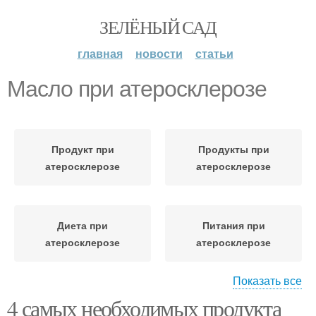
ЗЕЛЁНЫЙ САД
главная
новости
статьи
Масло при атеросклерозе
Продукт при
Продукты при
атеросклерозе
атеросклерозе
Диета при
Питания при
атеросклерозе
атеросклерозе
Показать все
4 самых необходимых продукта
Меню при
Средство от