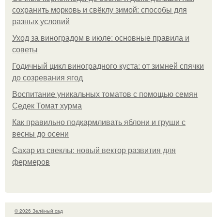
сохранить морковь и свёклу зимой: способы для
разных условий
Уход за виноградом в июле: основные правила и
советы
Годичный цикл виноградного куста: от зимней спячки
до созревания ягод
Воспитание уникальных томатов с помощью семян
Седек Томат хурма
Как правильно подкармливать яблони и груши с
весны до осени
Сахар из свеклы: новый вектор развития для
фермеров
© 2026 Зелёный сад