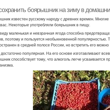
 сохранить боярышник на зиму в домашних
шник известен русскому народу с древних времен. Многие 
 квас. Некоторые употребляли боярышник в пищу.
 виду маленькая и невзрачная ягода способна предотвраща
ов, поэтому и пользуется необыкновенной популярностью. 
остранен в средней полосе России, но встретить его можно 
 достаточно популярная. На его основе изготавливают всев
шник способствует тому, что алкоголь легче усваивается п
ганизма.