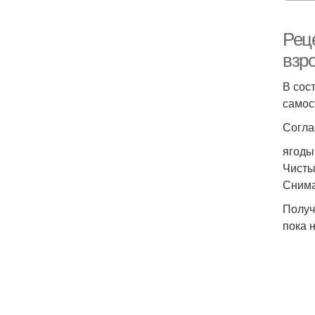
Рец
взр
В сос
самос
Согла
ягоды
Чисты
Снима
Получ
пока 