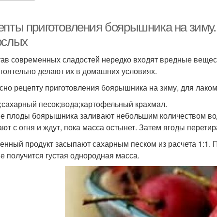
епты приготовления боярышника на зиму.
ослых
тав современных сладостей нередко входят вредные вещес
тоятельно делают их в домашних условиях.
сно рецепту приготовления боярышника на зиму, для лако
;сахарный песок;вода;картофельный крахмал.
е плоды боярышника заливают небольшим количеством вод
ют с огня и ждут, пока масса остынет. Затем ягоды перетира
енный продукт засыпают сахарным песком из расчета 1:1. 
не получится густая однородная масса.