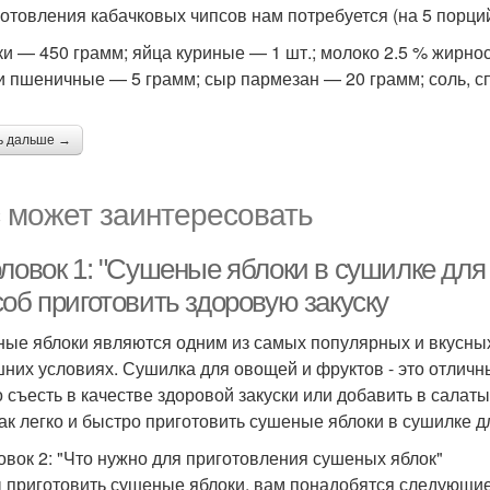
готовления кабачковых чипсов нам потребуется (на 5 порций
ки — 450 грамм; яйца куриные — 1 шт.; молоко 2.5 % жирно
и пшеничные — 5 грамм; сыр пармезан — 20 грамм; соль, с
ь дальше →
 может заинтересовать
оловок 1: "Сушеные яблоки в сушилке для
об приготовить здоровую закуску
ые яблоки являются одним из самых популярных и вкусных
них условиях. Сушилка для овощей и фруктов - это отличн
 съесть в качестве здоровой закуски или добавить в салаты
как легко и быстро приготовить сушеные яблоки в сушилке д
овок 2: "Что нужно для приготовления сушеных яблок"
 приготовить сушеные яблоки, вам понадобятся следующие