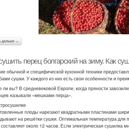
ь дальше →
сушить перец болгарский на зиму. Как су
ие обычной и специфической кухонной техники предостав
бами сушки. У каждого из них есть свои особенности и пре
е ли вы? В средневековой Европе, когда пряности завозили
вцев называли «мешками перца».
ктросушилке
товленные плоды нарезают квадратными пластинами ширин
дывают на решётки сушки. Оптимальная температура для 
 составляет около 12 часов. Если электрическая сушилка м