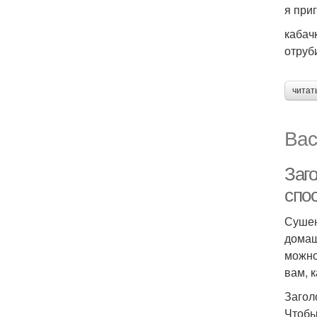
я при
кабач
отруб
читат
Вас
Заг
спос
Сушен
домаш
можно
вам, 
Загол
Чтобы