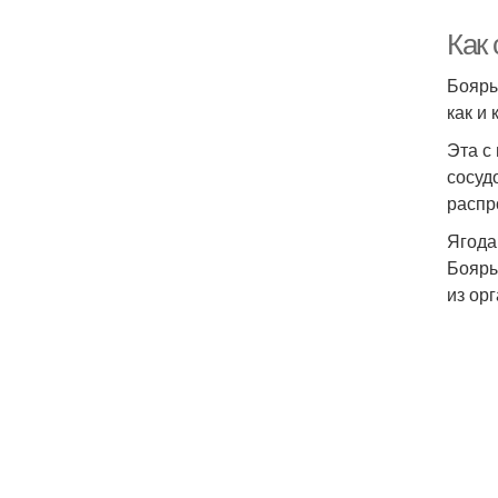
Как
Бояры
как и
Эта с
сосуд
распр
Ягода
Бояры
из ор