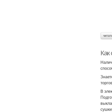
читат
Как 
Налич
спосо
Знает
торго
В эле
Подго
выкла
сушки