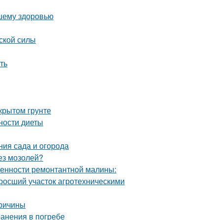
ашему здоровью
ской силы
ть
крытом грунте
ности диеты
ния сада и огорода
без мозолей?
енности ремонтантной малины:
аросший участок агротехническими
причины
ранения в погребе