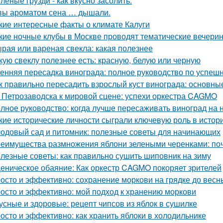
лёные грузди - как вкусно засолить.
вы ароматом сена … дышали.
кие интересные факты о климате Калуги
кие ночные клубы в Москве проводят тематические вечери
рая или вареная свекла: какая полезнее
кую свеклу полезнее есть: красную, белую или черную
енняя пересадка винограда: полное руководство по успешн
к правильно пересадить взрослый куст винограда: основны
 Петрозаводска к мировой сцене: успехи оркестра CAGMO
лное руководство: когда лучше пересаживать виноград на 
кие исторические личности сыграли ключевую роль в исто
одовый сад и питомник: полезные советы для начинающих
еимущества размножения яблони зелеными черенками: по
лезные советы: как правильно сушить шиповник на зиму
еническое обаяние: Как оркестр CAGMO покоряет зрителей
осто и эффективно: сохранение моркови на грядке до весн
осто и эффективно: мой подход к хранению моркови
усные и здоровые: рецепт чипсов из яблок в сушилке
осто и эффективно: как хранить яблоки в холодильнике