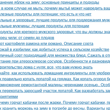
анение яблок на зиму: основные принципы и подходы
 в коем случае не мыть: почему мытьё может навредить в
лезные продукты для потенции: что есть и что нет
льные и здоровые: лучшие продукты для поддержания муж
льные мужчины: лучшие продукты для потенции
одукты для крепкого мужского здоровья: что вы должны зна
рец чили: от семян до плодов
рт картофеля рамона или романо. Описание сорта
ожай в изобилии: как добиться успеха в сельском хозяйстве
личный сорт подходящий для множества блюд. Сажать в от
тание при атеросклерозе сосудов. Особенности и разновид
роительство дома с нуля: все, что вам нужно знать
найте, как использовать домашние ингредиенты для удобре
к правильно копать лопатой на грядках. Как копать огород 
змножение ремонтантной малины черенками осенью.. Особ
к перекопать заросший участок лопатой. Как разработать з
риятиями
чему горчат кабачки после жарки. Почему горчат кабачки, 
к хранить морковь на зиму в погребе до весны. Варианты х