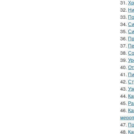
31.
Хр
32.
Ни
33.
По
34.
Си
35.
Си
36.
Пр
37.
Пе
38.
Со
39.
Ур
40.
От
41.
Пи
42.
Ст
43.
Уз
44.
Ка
45.
Ра
46.
Ка
мероп
47.
По
48.
Ка