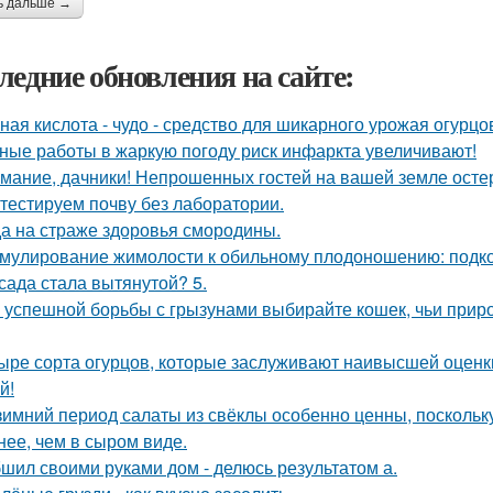
ь дальше →
ледние обновления на сайте:
ная кислота - чудо - средство для шикарного урожая огурцо
ные работы в жаркую погоду риск инфаркта увеличивают!
мание, дачники! Непрошенных гостей на вашей земле остер
тестируем почву без лаборатории.
а на страже здоровья смородины.
мулирование жимолости к обильному плодоношению: подко
сада стала вытянутой? 5.
 успешной борьбы с грызунами выбирайте кошек, чьи прир
ыре сорта огурцов, которые заслуживают наивысшей оценки
й!
зимний период салаты из свёклы особенно ценны, поскольк
нее, чем в сыром виде.
шил своими руками дом - делюсь результатом а.