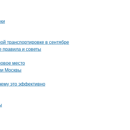
нки
ой транспортировке в сентябре
е правила и советы
новое место
рии Москвы
чему это эффективно
ы