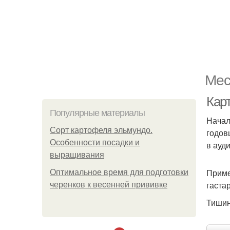
Мес
Кар
Популярные материалы
Начал
Сорт картофеля эльмундо.
годов
Особенности посадки и
в ауд
выращивания
Приме
Оптимальное время для подготовки
гаста
черенков к весенней прививке
Тишин