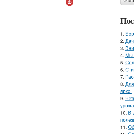
читат
Пос
1.
Бор
2.
Дач
3.
Вни
4.
Мы 
5.
Сод
6.
Сти
7.
Рас
8.
Для
ярко.
9.
Чет
урожа
10.
В 
полез
11.
Об