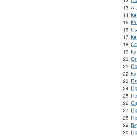
12.
Со
13.
А 
14.
Ка
15.
Ка
16.
Сы
17.
Ка
18.
Ос
19.
Ка
20.
От
21.
По
22.
Ка
23.
Пл
24.
Пр
25.
По
26.
Сц
27.
Пр
28.
Пр
29.
Вк
30.
Пр