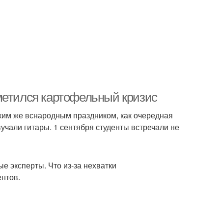
метился картофельный кризис
ким же вснародным праздником, как очередная
учали гитары. 1 сентября студенты встречали не
е эксперты. Что из-за нехватки
ентов.