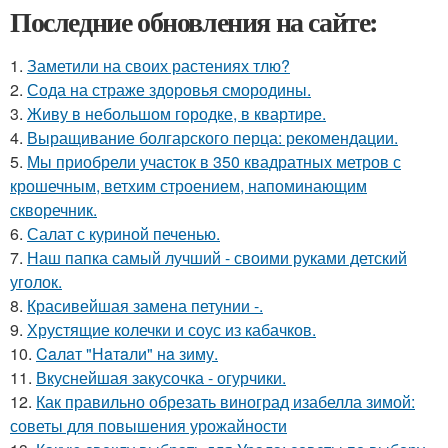
Последние обновления на сайте:
1.
Заметили на своих растениях тлю?
2.
Сода на страже здоровья смородины.
3.
Живу в небольшом городке, в квартире.
4.
Выращивание болгарского перца: рекомендации.
5.
Мы приобрели участок в 350 квадратных метров с
крошечным, ветхим строением, напоминающим
скворечник.
6.
Салат с куриной печенью.
7.
Наш папка самый лучший - своими руками детский
уголок.
8.
Красивейшая замена петунии -.
9.
Хрустящие колечки и соус из кабачков.
10.
Caлaт "Нaтaли" нa зиму.
11.
Вкуснейшая закусочка - огурчики.
12.
Как правильно обрезать виноград изабелла зимой:
советы для повышения урожайности