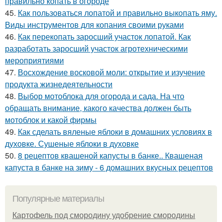
правильно копать в огороде
45.
Как пользоваться лопатой и правильно выкопать яму.
Виды инструментов для копания своими руками
46.
Как перекопать заросший участок лопатой. Как
разработать заросший участок агротехническими
мероприятиями
47.
Восхождение восковой моли: открытие и изучение
продукта жизнедеятельности
48.
Выбор мотоблока для огорода и сада. На что
обращать внимание, какого качества должен быть
мотоблок и какой фирмы
49.
Как сделать вяленые яблоки в домашних условиях в
духовке. Сушеные яблоки в духовке
50.
8 рецептов квашеной капусты в банке.. Квашеная
капуста в банке на зиму - 6 домашних вкусных рецептов
Популярные материалы
Картофель под смородину удобрение смородины