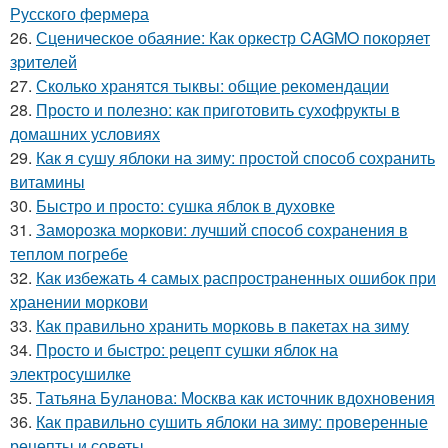
Русского фермера
26.
Сценическое обаяние: Как оркестр CAGMO покоряет
зрителей
27.
Сколько хранятся тыквы: общие рекомендации
28.
Просто и полезно: как приготовить сухофрукты в
домашних условиях
29.
Как я сушу яблоки на зиму: простой способ сохранить
витамины
30.
Быстро и просто: сушка яблок в духовке
31.
Заморозка моркови: лучший способ сохранения в
теплом погребе
32.
Как избежать 4 самых распространенных ошибок при
хранении моркови
33.
Как правильно хранить морковь в пакетах на зиму
34.
Просто и быстро: рецепт сушки яблок на
электросушилке
35.
Татьяна Буланова: Москва как источник вдохновения
36.
Как правильно сушить яблоки на зиму: проверенные
рецепты и советы