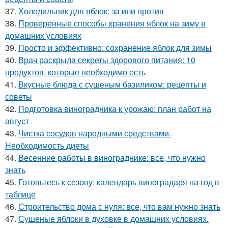
37.
Холодильник для яблок: за или против
38.
Проверенные способы хранения яблок на зиму в
домашних условиях
39.
Просто и эффективно: сохранение яблок для зимы
40.
Врач раскрыла секреты здорового питания: 10
продуктов, которые необходимо есть
41.
Вкусные блюда с сушеным базиликом: рецепты и
советы
42.
Подготовка виноградника к урожаю: план работ на
август
43.
Чистка сосудов народными средствами.
Необходимость диеты
44.
Весенние работы в винограднике: все, что нужно
знать
45.
Готовьтесь к сезону: календарь виноградаря на год в
таблице
46.
Строительство дома с нуля: все, что вам нужно знать
47.
Сушеные яблоки в духовке в домашних условиях.