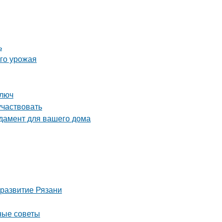
ь
ого урожая
ключ
участвовать
дамент для вашего дома
 развитие Рязани
ные советы