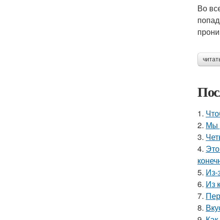
Во вс
попад
прони
читат
Пос
1.
Что
2.
Мы 
3.
Чет
4.
Это
конеч
5.
Из-
6.
Из 
7.
Пер
8.
Вку
9.
Как