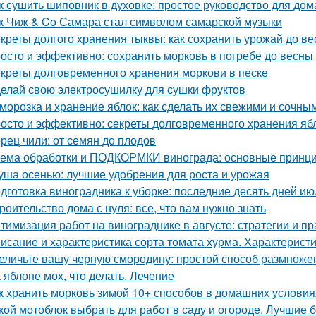
к сушить шиповник в духовке: простое руководство для до
к Чиж & Co Самара стал символом самарской музыки
креты долгого хранения тыквы: как сохранить урожай до в
осто и эффективно: сохранить морковь в погребе до весны
креты долговременного хранения моркови в песке
елай свою электросушилку для сушки фруктов
морозка и хранение яблок: как сделать их свежими и сочны
осто и эффективно: секреты долговременного хранения яб
рец чили: от семян до плодов
ема обработки и ПОДКОРМКИ винограда: основные принци
уша осенью: лучшие удобрения для роста и урожая
дготовка виноградника к уборке: последние десять дней ию
роительство дома с нуля: все, что вам нужно знать
тимизация работ на винограднике в августе: стратегии и пр
исание и характеристика сорта томата хурма. Характеристи
еличьте вашу черную смородину: простой способ размноже
 яблоне мох, что делать. Лечение
к хранить морковь зимой 10+ способов в домашних условия
кой мотоблок выбрать для работ в саду и огороде. Лучшие