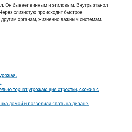
ол. Он бывает винным и этиловым. Внутрь этанол
 Через слизистую происходит быстрое
к другим органам, жизненно важным системам.
урожая.
.
тельно торчат угрожающие отростки, схожие с
ка домой и позволили спать на диване.