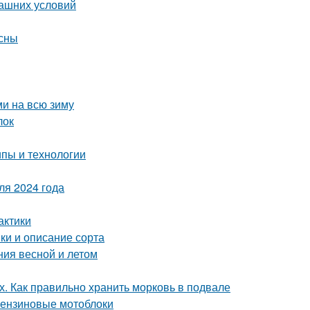
машних условий
есны
ми на всю зиму
лок
пы и технологии
ля 2024 года
актики
ки и описание сорта
ния весной и летом
х. Как правильно хранить морковь в подвале
 бензиновые мотоблоки