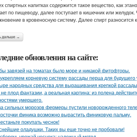
ех спиртных напитках содержится такое вещество, как этан
ает по пищеводу, далее поступает в кишечник или желудок.
кновение в кровеносную систему. Далее спирт разносится 
ь дальше →
ледние обновления на сайте:
бы завязей на томатах было море и никакой фитофторы.
укрепляем корневую систему рассады перца для будущего 
ыре народных средства для выращивания крепкой рассады
 не плод фантазии, а реальная картина: из полена действи
ностями умершего.
за сильных морозов фермеры пустили новорожденного телен
косточки финика возможно вырастить финиковую пальму.
естаньте покупать чеснок!
снейшие оладушки. Таких вы еще точно не пробовали!
 сберечь урожай чеснока: надежный метод.