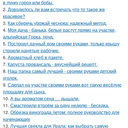
в лунку горох или бобы.
2.
Доводилось ли вам встречать что-то такое же
красивое?
3.
Как сберечь урожай чеснока: надежный метод.
4.
Моя дача - банька, белые растут прямо на участке,
альпийская Горка, пруд.
5.
Построил дачный дом своими руками, только крышу
строили нанятые рабочие.
6.
Ароматный хлеб в пакете.
7.
Капуста провансаль - вкуснейший рецепт.
8.
Наш папка самый лучший - своими руками детский
уголок.
9.
Сделал на участке своими руками вот такую весёлую
площадку для сына.
10.
А вы ароматом сена … дышали.
11.
Смастерили втроём за одну неделю - беседка.
12.
Обрезка винограда летом: полное руководство для
начинающих
13.
Лучшая свекла для Урала: как выбрать самую