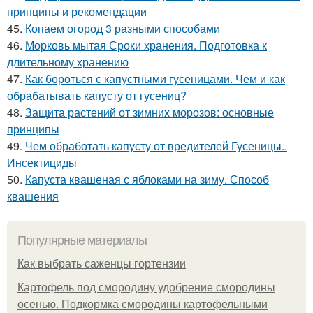
принципы и рекомендации
45.
Копаем огород 3 разными способами
46.
Морковь мытая Сроки хранения. Подготовка к
длительному хранению
47.
Как бороться с капустными гусеницами. Чем и как
обрабатывать капусту от гусениц?
48.
Защита растений от зимних морозов: основные
принципы
49.
Чем обработать капусту от вредителей Гусеницы..
Инсектициды
50.
Капуста квашеная с яблоками на зиму. Способ
квашения
Популярные материалы
Как выбрать саженцы гортензии
Картофель под смородину удобрение смородины
осенью. Подкормка смородины картофельными