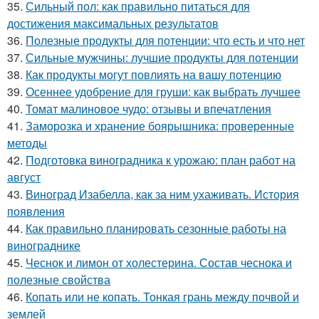
35.
Сильный пол: как правильно питаться для
достижения максимальных результатов
36.
Полезные продукты для потенции: что есть и что нет
37.
Сильные мужчины: лучшие продукты для потенции
38.
Как продукты могут повлиять на вашу потенцию
39.
Осеннее удобрение для груши: как выбрать лучшее
40.
Томат малиновое чудо: отзывы и впечатления
41.
Заморозка и хранение боярышника: проверенные
методы
42.
Подготовка виноградника к урожаю: план работ на
август
43.
Виноград Изабелла, как за ним ухаживать. История
появления
44.
Как правильно планировать сезонные работы на
винограднике
45.
Чеснок и лимон от холестерина. Состав чеснока и
полезные свойства
46.
Копать или не копать. Тонкая грань между почвой и
землей