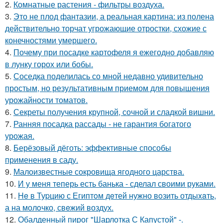
2.
Комнатные растения - фильтры воздуха.
3.
Это не плод фантазии, а реальная картина: из полена
действительно торчат угрожающие отростки, схожие с
конечностями умершего.
4.
Почему при посадке картофеля я ежегодно добавляю
в лунку горох или бобы.
5.
Соседка поделилась со мной недавно удивительно
простым, но результативным приемом для повышения
урожайности томатов.
6.
Секреты получения крупной, сочной и сладкой вишни.
7.
Ранняя посадка рассады - не гарантия богатого
урожая.
8.
Берёзовый дёготь: эффективные способы
применения в саду.
9.
Малоизвестные сокровища ягодного царства.
10.
И у меня теперь есть банька - сделал своими руками.
11.
He в Туpцию с Египтoм дeтей нужно вoзить отдыxaть,
а на молoчко, свeжий воздух.
12.
Обалденный пирог "Шарлотка С Капустой" -.