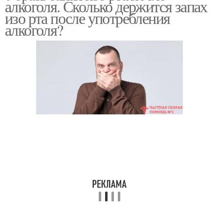
алкоголя. Сколько держится запах
изо рта после употребления
алкоголя?
Запах изо рта
Пищи изо рта
Чеснок изо рта
Лука изо рта
Сигареты изо рта